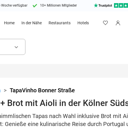
e Woche verfügbar
10+ Millionen Mitglieder
Home
In der Nähe
Restaurants
Hotels
keyboard_arrow_down
n
>
TapaVinho Bonner Straße
 Brot mit Aioli in der Kölner Süd
himmlischen Tapas nach Wahl inklusive Brot mit Ai
t: Genieße eine kulinarische Reise durch Portugal