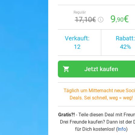
Regulär
9
€
17
,10
€
,90
Verkauft:
Rabatt:
12
42%
shopping_cart
Jetzt kaufen
navi
Täglich um Mitternacht neue Soci
Deals. Sei schnell, weg = weg!
Gratis?!
- Teile diesen Deal mit Freu
Drei Freunde kaufen? Dann ist der 
für Dich kostenlos! (
Info
)