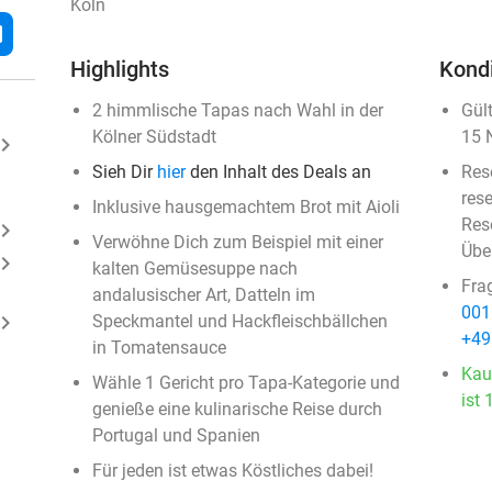
Köln
l
Highlights
Kond
2 himmlische Tapas nach Wahl in der
Gül
Kölner Südstadt
15 
ard_arrow_right
Sieh Dir
hier
den Inhalt des Deals an
Res
rese
Inklusive hausgemachtem Brot mit Aioli
Rese
ard_arrow_right
Verwöhne Dich zum Beispiel mit einer
Übe
ard_arrow_right
kalten Gemüsesuppe nach
Fra
andalusischer Art, Datteln im
001
ard_arrow_right
Speckmantel und Hackfleischbällchen
+49
in Tomatensauce
Kau
Wähle 1 Gericht pro Tapa-Kategorie und
ist 
genieße eine kulinarische Reise durch
Portugal und Spanien
Für jeden ist etwas Köstliches dabei!