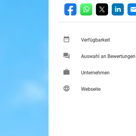
whatsapp
linkedin
fb
mai
date_range
keybo
Verfügbarkeit
chat
Auswahl an Bewertungen
keybo
work
keybo
Unternehmen
language
keybo
Webseite