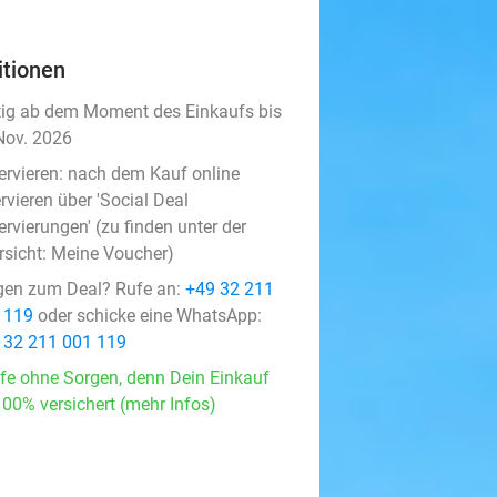
itionen
tig ab dem Moment des Einkaufs bis
Nov. 2026
ervieren:
nach dem Kauf online
rvieren über 'Social Deal
rvierungen' (zu finden unter der
rsicht:
Meine Voucher
)
gen zum Deal? Rufe an:
+49 32 211
 119
oder schicke eine WhatsApp:
 32 211 001 119
fe ohne Sorgen, denn Dein Einkauf
100% versichert (mehr Infos)