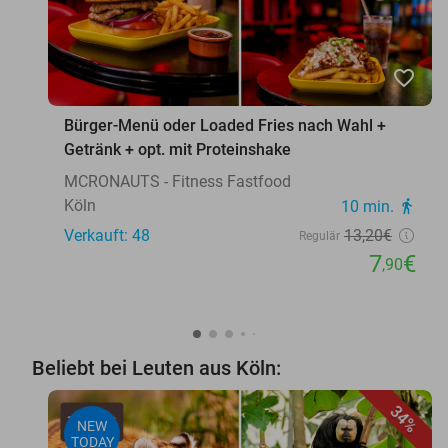
favorite_border
Bürger-Menü oder Loaded Fries nach Wahl +
Getränk + opt. mit Proteinshake
MCRONAUTS - Fitness Fastfood
Köln
10 min.
directions_walk
Verkauft: 48
13
,20
€
Regulär
7
€
,90
Beliebt bei Leuten aus Köln:
34%
NEW
TODAY