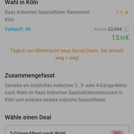
Wahl in Köln
Raaz Indisches Spezialitäten Restaurant
9.6
star
Köln
Verkauft: 49
22
,90
€
Regulär
13
€
,90
Täglich um Mitternacht neue Social Deals. Sei schnell,
weg = weg!
Zusammengefasst
Genieße ein köstliches indisches 2-, 3- oder 4-Gänge-Menü
nach Wahl im Raaz Indischen Spezialitätenrestaurant in
Köln und probiere leckere indische Spezialitäten
Wähle einen Deal
2-Gänge-Menü nach Wahl
39%