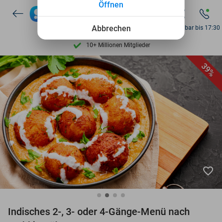
Öffnen
Entdecke 15.000+ Deals
7 Tage die Woche verfügbar
Abbrechen
Erreichbar bis 17:30
10+ Millionen Mitglieder
9,4
basierend auf
206.305 Bewertungen
39%
Entdecke 15.000+ Deals
7 Tage die Woche verfügbar
10+ Millionen Mitglieder
favorite_border
Indisches 2-, 3- oder 4-Gänge-Menü nach