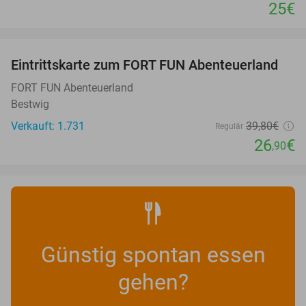
25€
favorite_border
Eintrittskarte zum FORT FUN Abenteuerland
32%
FORT FUN Abenteuerland
Bestwig
Verkauft: 1.731
39
,80
€
Regulär
26
€
,90
Günstig spontan essen
gehen?