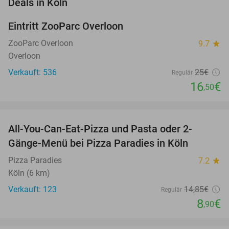
favorite_border
Deals in Köln
Eintritt ZooParc Overloon
34%
NEW
TODAY
ZooParc Overloon
9.7
star
Overloon
Verkauft: 536
25€
Regulär
16
€
,50
favorite_border
All-You-Can-Eat-Pizza und Pasta oder 2-
40%
Gänge-Menü bei Pizza Paradies in Köln
Pizza Paradies
7.2
star
Köln (6 km)
Verkauft: 123
14
,85
€
Regulär
8
€
,90