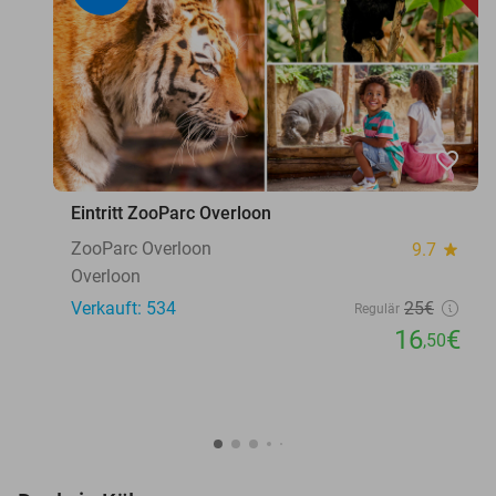
favorite_border
Eintritt ZooParc Overloon
ZooParc Overloon
9.7
star
Overloon
Verkauft: 534
25€
Regulär
16
€
,50