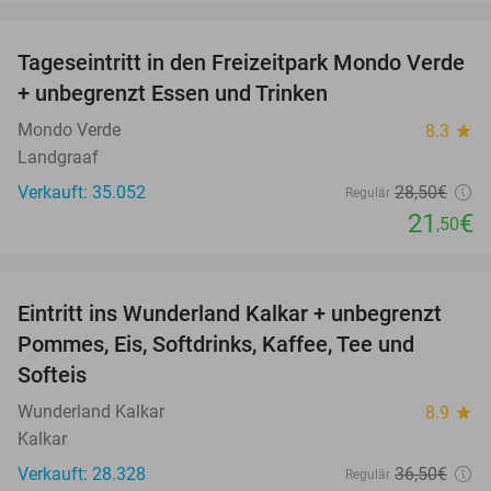
favorite_border
Tageseintritt in den Freizeitpark Mondo Verde
25%
+ unbegrenzt Essen und Trinken
Mondo Verde
8.3
star
Landgraaf
Verkauft: 35.052
28
,50
€
Regulär
21
€
,50
favorite_border
Eintritt ins Wunderland Kalkar + unbegrenzt
32%
Pommes, Eis, Softdrinks, Kaffee, Tee und
Softeis
Wunderland Kalkar
8.9
star
Kalkar
Verkauft: 28.328
36
,50
€
Regulär