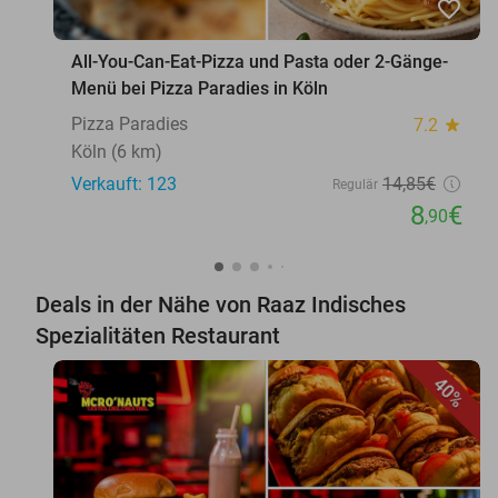
favorite_border
All-You-Can-Eat-Pizza und Pasta oder 2-Gänge-
Menü bei Pizza Paradies in Köln
Pizza Paradies
7.2
star
Köln (6 km)
Verkauft: 123
14
,85
€
Regulär
8
€
,90
Deals in der Nähe von Raaz Indisches
Spezialitäten Restaurant
40%