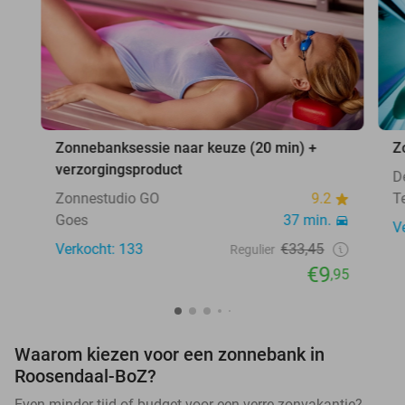
Zonnebanksessie naar keuze (20 min) +
Z
verzorgingsproduct
D
Zonnestudio GO
9.2
T
Goes
37 min.
V
Verkocht: 133
€33,45
Regulier
€9
,95
Waarom kiezen voor een zonnebank in
Roosendaal-BoZ?
Even minder tijd of budget voor een verre zonvakantie?