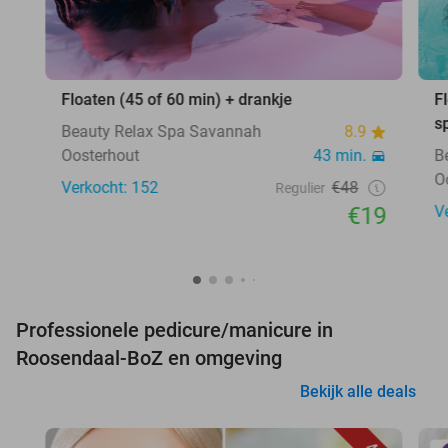
Floaten (45 of 60 min) + drankje
F
s
Beauty Relax Spa Savannah
8.9
Oosterhout
43 min.
B
O
Verkocht: 152
€48
Regulier
€19
V
Professionele pedicure/manicure in
Roosendaal-BoZ en omgeving
Bekijk alle deals