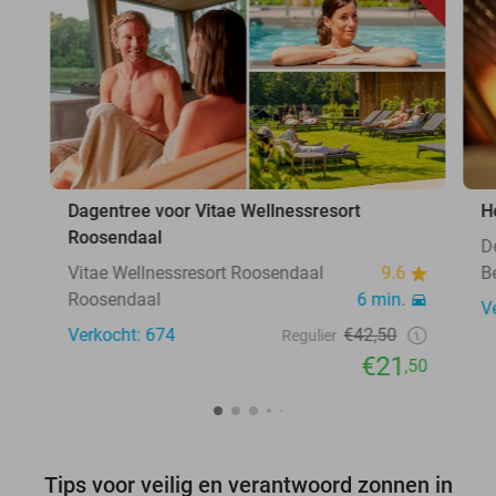
Dagentree voor Vitae Wellnessresort
H
Roosendaal
D
Vitae Wellnessresort Roosendaal
9.6
B
Roosendaal
6 min.
V
Verkocht: 674
€42,50
Regulier
€21
,50
Tips voor veilig en verantwoord zonnen in