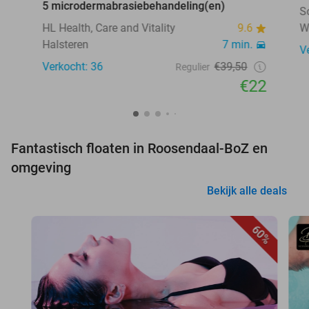
5 microdermabrasiebehandeling(en)
S
HL Health, Care and Vitality
9.6
W
Halsteren
7 min.
V
Verkocht: 36
€39,50
Regulier
€22
Fantastisch floaten in Roosendaal-BoZ en
omgeving
Bekijk alle deals
60%