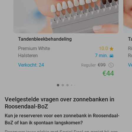
Tandenbleekbehandeling
T
Premium White
10.0
R
Halsteren
7 min.
R
Verkocht: 24
€99
V
Regulier
€44
Veelgestelde vragen over zonnebanken in
Roosendaal-BoZ
Kun je reserveren voor een zonnebank in Roosendaal-
BoZ of kan ik spontaan langskomen?