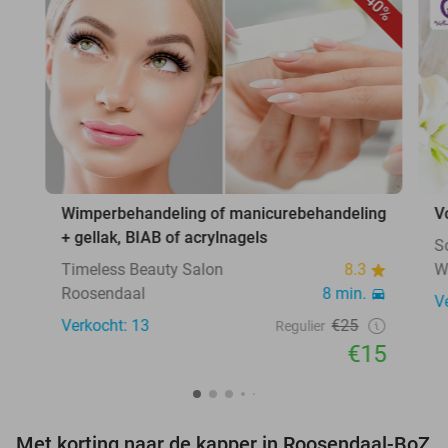
40%
Wimperbehandeling of manicurebehandeling
V
+ gellak, BIAB of acrylnagels
S
Timeless Beauty Salon
8.3
W
Roosendaal
8 min.
V
Verkocht: 13
€25
Regulier
€15
Met korting naar de kapper in Roosendaal-BoZ