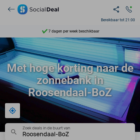
Ontdek 15.000+ deals
7 dagen per week beschikbaar
Bereikbaar tot 21:00
10+ miljoen leden
9,4
Ontdek 15.000+ deals
Met hoge korting naar de
zonnebank in
Roosendaal-BoZ
Bij mij in de buurt
Zoek deals in de buurt van
Roosendaal-BoZ