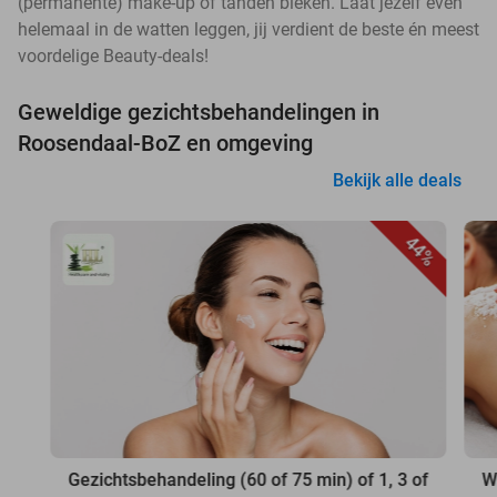
(permanente) make-up of tanden bleken. Laat jezelf even
helemaal in de watten leggen, jij verdient de beste én meest
voordelige Beauty-deals!
Geweldige gezichtsbehandelingen in
Roosendaal-BoZ en omgeving
Bekijk alle deals
44%
Gezichtsbehandeling (60 of 75 min) of 1, 3 of
W