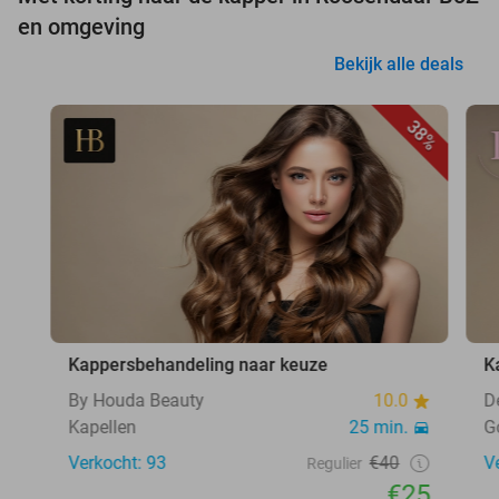
en omgeving
Bekijk alle deals
38%
Kappersbehandeling naar keuze
K
By Houda Beauty
10.0
D
Kapellen
25 min.
G
Verkocht: 93
€40
V
Regulier
€25