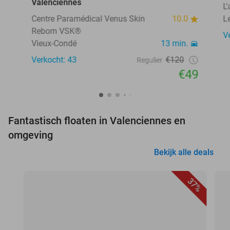
Valenciennes
L'
Centre Paramédical Venus Skin
10.0
L
Reborn VSK®
V
Vieux-Condé
13 min.
Verkocht: 43
€120
Regulier
€49
Fantastisch floaten in Valenciennes en
omgeving
Bekijk alle deals
37%