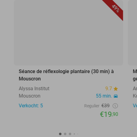
49%
Séance de réflexologie plantaire (30 min) à
M
Mouscron
g
Alyssa Institut
9.7
A
Mouscron
55 min.
Ko
Verkocht: 5
€39
V
Regulier
€19
,90