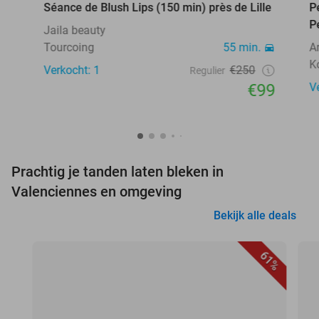
Séance de Blush Lips (150 min) près de Lille
P
P
Jaila beauty
Tourcoing
55 min.
A
Ko
Verkocht: 1
€250
Regulier
€99
V
Prachtig je tanden laten bleken in
Valenciennes en omgeving
Bekijk alle deals
61%