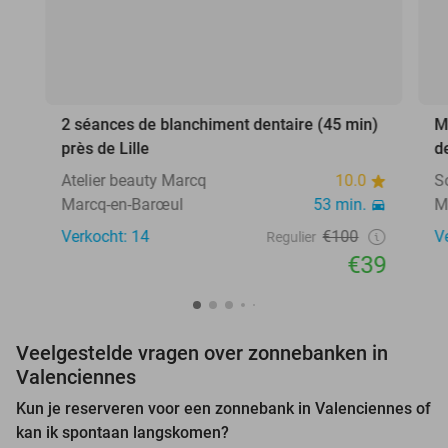
2 séances de blanchiment dentaire (45 min)
M
près de Lille
d
Atelier beauty Marcq
10.0
S
Marcq-en-Barœul
53 min.
M
Verkocht: 14
€100
V
Regulier
€39
Veelgestelde vragen over zonnebanken in
Valenciennes
Kun je reserveren voor een zonnebank in Valenciennes of
kan ik spontaan langskomen?