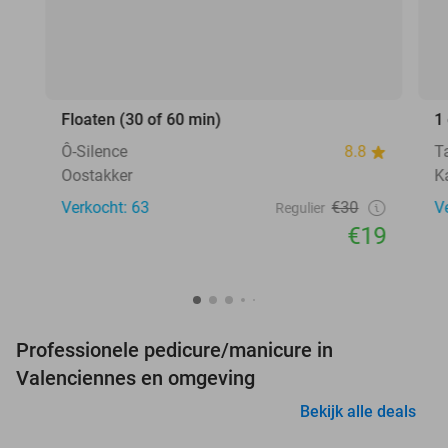
Floaten (30 of 60 min)
1
Ô-Silence
8.8
T
Oostakker
K
Verkocht: 63
€30
V
Regulier
€19
Professionele pedicure/manicure in
Valenciennes en omgeving
Bekijk alle deals