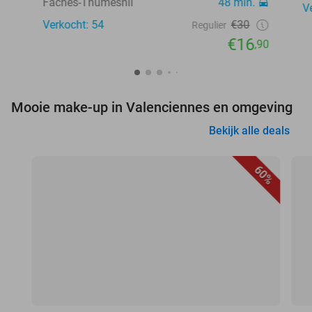
Faches-Thumesnil
48 min.
V
Verkocht: 54
€30
Regulier
€16
,90
Mooie make-up in Valenciennes en omgeving
Bekijk alle deals
60%