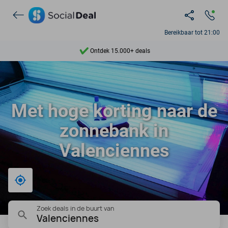
Bereikbaar tot 21:00
Ontdek 15.000+ deals
7 dagen per week beschikbaar
10+ miljoen leden
Met hoge korting naar de
9,4
zonnebank in
Ontdek 15.000+ deals
Valenciennes
Bij mij in de buurt
Zoek deals in de buurt van
Valenciennes