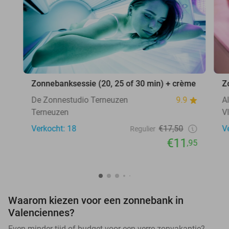
Zonnebanksessie (20, 25 of 30 min) + crème
Z
De Zonnestudio Terneuzen
9.9
A
Terneuzen
V
Verkocht: 18
€17,50
V
Regulier
€11
,95
Waarom kiezen voor een zonnebank in
Valenciennes?
Even minder tijd of budget voor een verre zonvakantie?