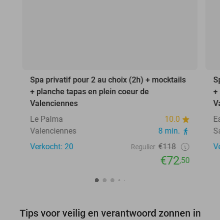
Spa privatif pour 2 au choix (2h) + mocktails
S
+ planche tapas en plein coeur de
+
Valenciennes
V
Le Palma
10.0
E
Valenciennes
8 min.
S
Verkocht: 20
€118
V
Regulier
€72
,50
Tips voor veilig en verantwoord zonnen in