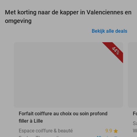
Met korting naar de kapper in Valenciennes en
omgeving
Bekijk alle deals
44%
Forfait coiffure au choix ou soin profond
F
filler à Lille
S
Espace coiffure & beauté
9.9
W