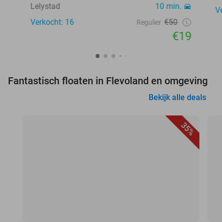
Lelystad
10 min.
V
Verkocht: 16
€50
Regulier
€19
Fantastisch floaten in Flevoland en omgeving
Bekijk alle deals
35%