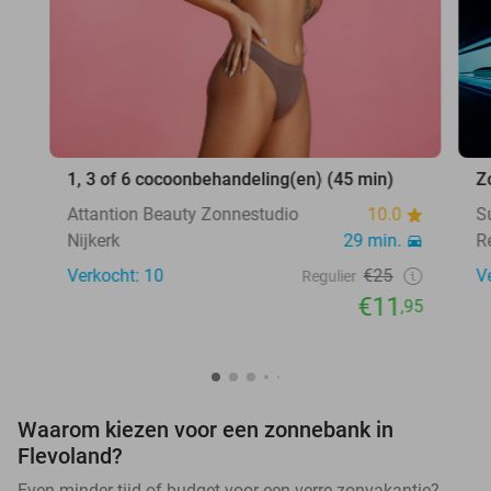
1, 3 of 6 cocoonbehandeling(en) (45 min)
Z
Attantion Beauty Zonnestudio
10.0
S
Nijkerk
29 min.
R
Verkocht: 10
€25
V
Regulier
€11
,95
Waarom kiezen voor een zonnebank in
Flevoland?
Even minder tijd of budget voor een verre zonvakantie?