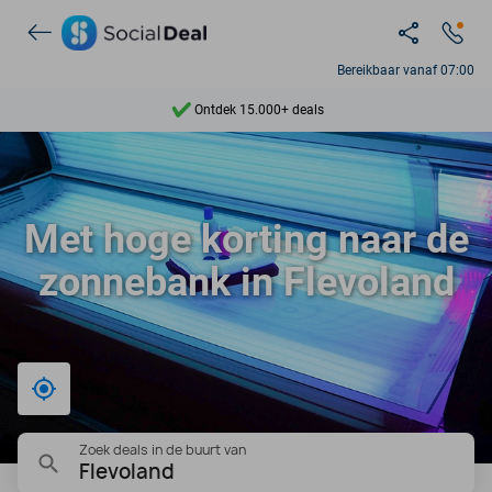
Bereikbaar vanaf 07:00
Ontdek 15.000+ deals
7 dagen per week beschikbaar
10+ miljoen leden
9,4
Met hoge korting naar de
Ontdek 15.000+ deals
zonnebank in Flevoland
Bij mij in de buurt
Zoek deals in de buurt van
Flevoland