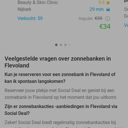
p
Beauty & Skin Clinic
9.6
Nijkerk
29 min.
S
D
Verkocht: 59
€99
Regulier
€34
V
Veelgestelde vragen over zonnebanken in
Flevoland
Kun je reserveren voor een zonnebank in Flevoland of
kan ik spontaan langskomen?
Reserveer jouw plekje met Social Deal en geniet bij een
zonnebank in Flevoland op het moment dat jou uitkomt.
Zijn er zonnebankacties -aanbiedingen in Flevoland via
Social Deal?
Zeker! Social Deal biedt regelmatig zonnebankacties bij