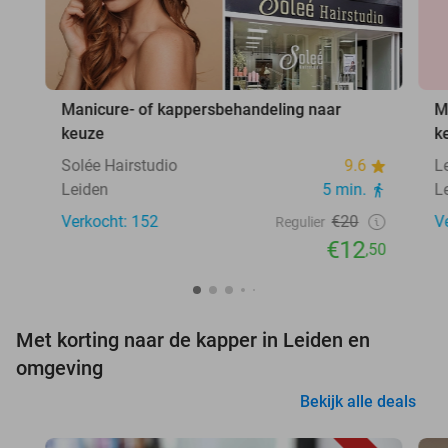
Manicure- of kappersbehandeling naar
M
keuze
k
Solée Hairstudio
9.6
L
Leiden
5 min.
L
Verkocht: 152
€20
V
Regulier
€12
,50
Met korting naar de kapper in Leiden en
omgeving
Bekijk alle deals