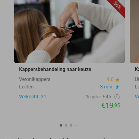
56%
Kappersbehandeling naar keuze
K
Veronikappers
9.8
U
Leiden
3 min.
L
Verkocht: 21
€45
V
Regulier
€19
,95