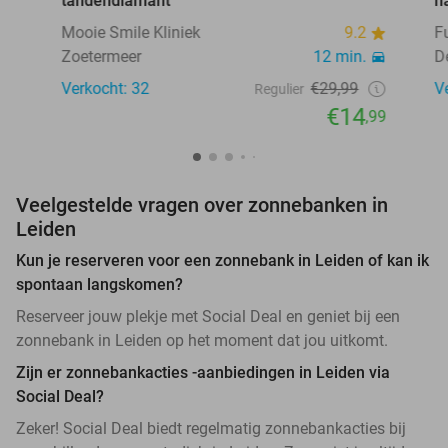
tandendiamant
h
Mooie Smile Kliniek
9.2
F
Zoetermeer
12 min.
D
Verkocht: 32
€29,99
V
Regulier
€14
,99
Veelgestelde vragen over zonnebanken in
Leiden
Kun je reserveren voor een zonnebank in Leiden of kan ik
spontaan langskomen?
Reserveer jouw plekje met Social Deal en geniet bij een
zonnebank in Leiden op het moment dat jou uitkomt.
Zijn er zonnebankacties -aanbiedingen in Leiden via
Social Deal?
Zeker! Social Deal biedt regelmatig zonnebankacties bij