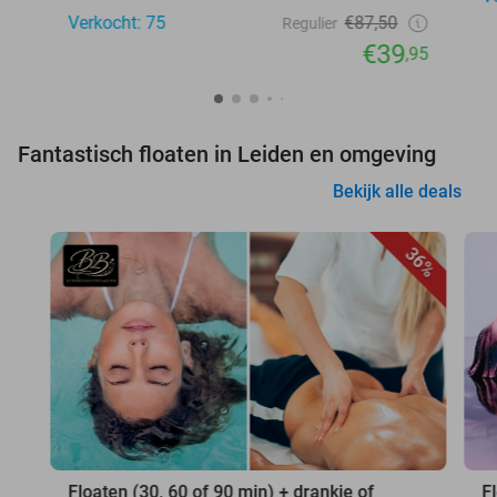
Verkocht: 75
€87,50
Regulier
€39
,95
Fantastisch floaten in Leiden en omgeving
Bekijk alle deals
36%
Floaten (30, 60 of 90 min) + drankje of
F