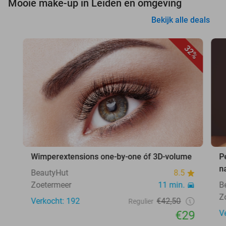
Mooie make-up in Leiden en omgeving
Bekijk alle deals
32%
Wimperextensions one-by-one óf 3D-volume
P
n
BeautyHut
8.5
Zoetermeer
11 min.
B
Z
Verkocht: 192
€42,50
Regulier
€29
V