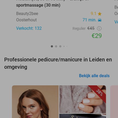
sportmassage (30 min)
B
Beauty2bee
9.1
O
Oosterhout
71 min.
V
Verkocht: 132
€45
Regulier
€29
Professionele pedicure/manicure in Leiden en
omgeving
Bekijk alle deals
38%