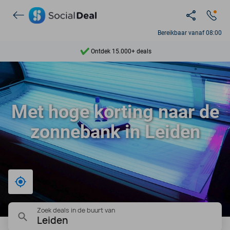
Bereikbaar vanaf 08:00
Ontdek 15.000+ deals
7 dagen per week beschikbaar
10+ miljoen leden
Met hoge korting naar de
9,4
zonnebank in Leiden
Ontdek 15.000+ deals
Bij mij in de buurt
Zoek deals in de buurt van
Leiden