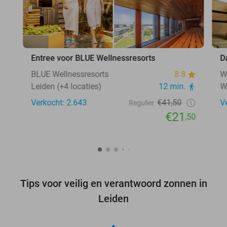
Entree voor BLUE Wellnessresorts
D
BLUE Wellnessresorts
8.8
W
Leiden (+4 locaties)
12 min.
W
Verkocht: 2.643
€41,50
V
Regulier
€21
,50
Tips voor veilig en verantwoord zonnen in
Leiden