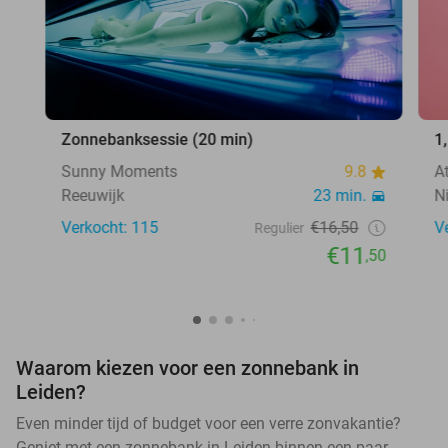
Zonnebanksessie (20 min)
1
Sunny Moments
9.8
A
Reeuwijk
23 min.
N
Verkocht: 115
€16,50
V
Regulier
€11
,50
Waarom kiezen voor een zonnebank in
Leiden?
Even minder tijd of budget voor een verre zonvakantie?
Geniet met een zonnebank in Leiden binnen een paar