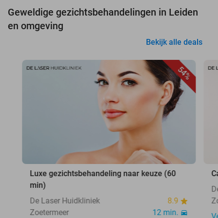
Geweldige gezichtsbehandelingen in Leiden
en omgeving
Bekijk alle deals
54%
Luxe gezichtsbehandeling naar keuze (60
C
min)
D
De Laser Huidkliniek
8.9
Z
Zoetermeer
12 min.
V