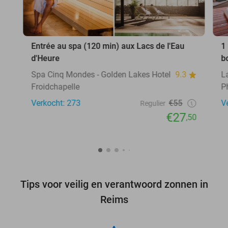
Entrée au spa (120 min) aux Lacs de l'Eau
1
d'Heure
b
Spa Cinq Mondes - Golden Lakes Hotel
9.3
L
Froidchapelle
Ph
Verkocht: 273
€55
V
Regulier
€27
,50
Tips voor veilig en verantwoord zonnen in
Reims