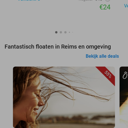
€24
V
Fantastisch floaten in Reims en omgeving
Bekijk alle deals
55%