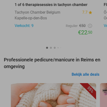
1 of 6 therapiesessies in tachyon chamber
F
Tachyon Chamber Belgium
7.7
Ô
Kapelle-op-den-Bos
O
Verkocht: 9
€50
V
Regulier
€22
,50
Professionele pedicure/manicure in Reims en
omgeving
Bekijk alle deals
55%