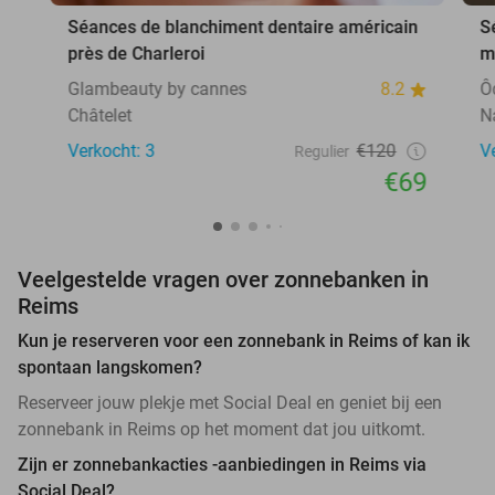
Séances de blanchiment dentaire américain
S
près de Charleroi
m
Glambeauty by cannes
8.2
Ô
Châtelet
N
Verkocht: 3
€120
V
Regulier
€69
Veelgestelde vragen over zonnebanken in
Reims
Kun je reserveren voor een zonnebank in Reims of kan ik
spontaan langskomen?
Reserveer jouw plekje met Social Deal en geniet bij een
zonnebank in Reims op het moment dat jou uitkomt.
Zijn er zonnebankacties -aanbiedingen in Reims via
Social Deal?