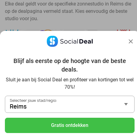
Elke deal geldt voor de specifieke zonnestudio in Reims die
op de dealpagina vermeld staat. Kies eenvoudig de beste
studio voor jou.
Blijf als eerste op de hoogte van de beste
Ontdek alle topdeals in jouw omgeving
deals.
Sluit je aan bij Social Deal en profiteer van kortingen tot wel
70%!
Selecteer jouw stad/regio:
Reims
Voordelig genieten in Reims: haal deal-inspiratie uit onze
blogs
Gratis ontdekken
Visitez Eauzone SPA à prix réduit à Reims