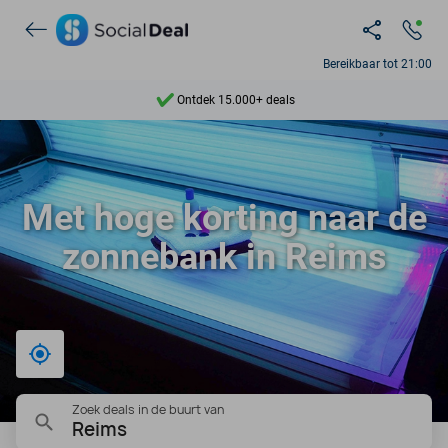
Bereikbaar tot 21:00
Ontdek 15.000+ deals
7 dagen per week beschikbaar
10+ miljoen leden
Met hoge korting naar de
9,4
zonnebank in Reims
Ontdek 15.000+ deals
Bij mij in de buurt
Zoek deals in de buurt van
Reims