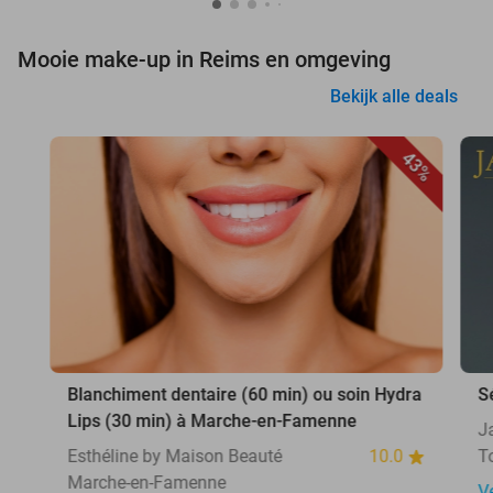
Mooie make-up in Reims en omgeving
Bekijk alle deals
43%
Blanchiment dentaire (60 min) ou soin Hydra
S
Lips (30 min) à Marche-en-Famenne
J
Esthéline by Maison Beauté
10.0
T
Marche-en-Famenne
V