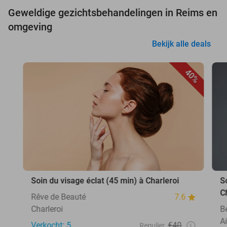
Geweldige gezichtsbehandelingen in Reims en
omgeving
Bekijk alle deals
40%
Soin du visage éclat (45 min) à Charleroi
S
C
Rêve de Beauté
7.6
Charleroi
Be
A
Verkocht: 5
€40
Regulier