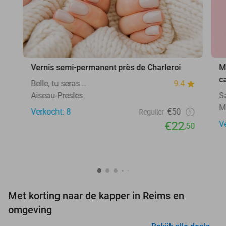
Vernis semi-permanent près de Charleroi
M
c
Belle, tu seras...
9.4
Aiseau-Presles
Sa
M
Verkocht: 8
€50
Regulier
€22
V
,50
Met korting naar de kapper in Reims en
omgeving