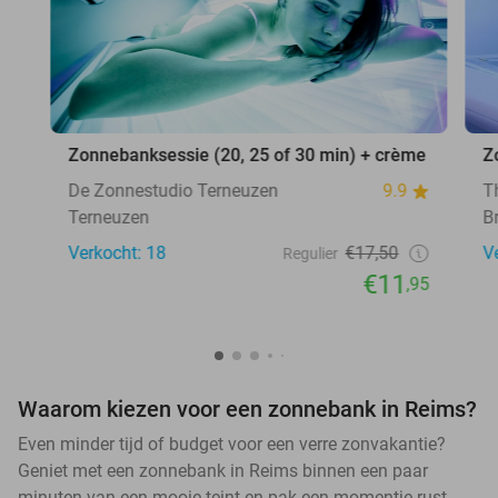
Zonnebanksessie (20, 25 of 30 min) + crème
Z
De Zonnestudio Terneuzen
9.9
T
Terneuzen
B
Verkocht: 18
€17,50
V
Regulier
€11
,95
Waarom kiezen voor een zonnebank in Reims?
Even minder tijd of budget voor een verre zonvakantie?
Geniet met een zonnebank in Reims binnen een paar
minuten van een mooie teint en pak een momentje rust