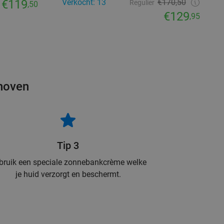
€119
Verkocht: 13
€170,50
Regulier
,50
€129
,95
dhoven
Tip 3
bruik een speciale zonnebankcrème welke
je huid verzorgt en beschermt.