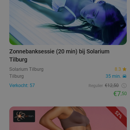
Zonnebanksessie (20 min) bij Solarium
Tilburg
Solarium Tilburg
8.3
Tilburg
35 min.
Verkocht: 57
€12,50
Regulier
€7
,50
52%