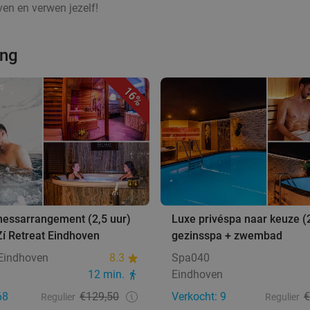
en en verwen jezelf!
ing
16%
nessarrangement (2,5 uur)
Luxe privéspa naar keuze (2
 Zí Retreat Eindhoven
gezinsspa + zwembad
 Eindhoven
8.3
Spa040
12 min.
Eindhoven
68
€129,50
Verkocht: 9
€
Regulier
Regulier