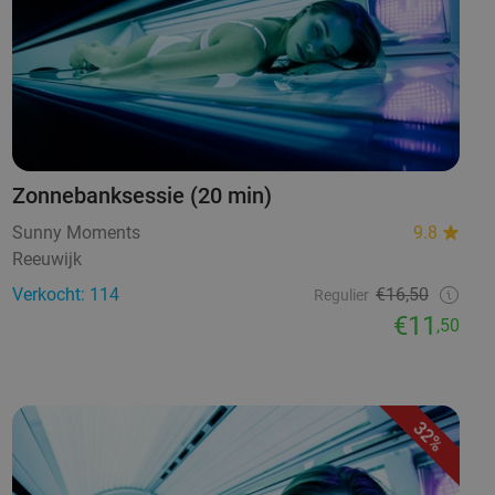
Zonnebanksessie (20 min)
Sunny Moments
9.8
Reeuwijk
Verkocht: 114
€16,50
Regulier
€11
,50
32%