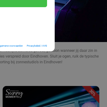
lgemene voorwaarden
Privacybeleid / AVG
at heerlijke zomerse gevoel, gewoon wanneer jij daar zin in
es verspreid door Eindhoven. Sluit je ogen, ruik de typische
ing bij zonnestudio’s in Eindhoven!
30%