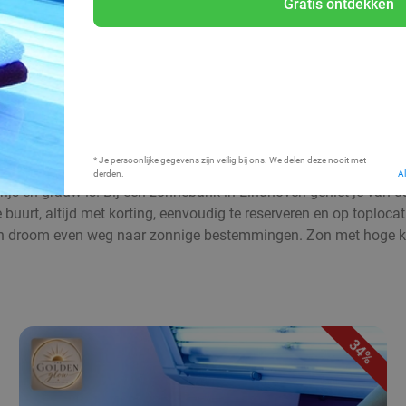
Gratis ontdekken
Bij mij in de buurt
* Je persoonlijke gegevens zijn veilig bij ons. We delen deze nooit met
derden.
A
grijs en grauw is. Bij een zonnebank in Eindhoven geniet je van d
uurt, altijd met korting, eenvoudig te reserveren en op toplocati
 droom even weg naar zonnige bestemmingen. Zon met hoge kort
34%