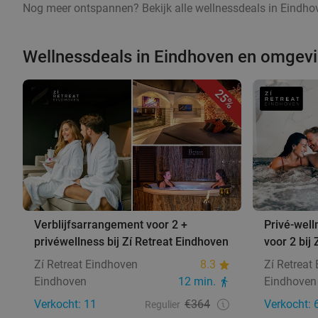
Nog meer ontspannen? Bekijk alle wellnessdeals in Eindhov
Wellnessdeals in Eindhoven en omgev
25%
Verblijfsarrangement voor 2 +
Privé-well
privéwellness bij Zí Retreat Eindhoven
voor 2 bij
Zí Retreat Eindhoven
8.3
Zí Retreat
Eindhoven
12 min.
Eindhoven
Verkocht: 11
€364
Verkocht: 
Regulier