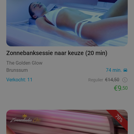
Zonnebanksessie naar keuze (20 min)
The Golden Glow
Brunssum
74 min.
Verkocht: 11
€14,50
Regulier
€9
,50
70%