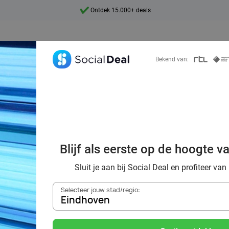
7 dagen per week beschikbaar
10+ miljoen leden
9,4
Bekend van:
Ontdek 15.000+ deals
orting naar de z
Blijf als eerste op de hoogte v
Eindhoven
Sluit je aan bij Social Deal en profiteer van
Selecteer jouw stad/regio:
Eindhoven
Zoek deals in de buurt van
Eindhoven