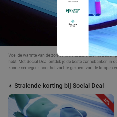
Voel de warmte van de zon op je huid, zelfs als het buiten 
hebt. Met Social Deal ontdek je de beste zonnebanken in de b
zonnecrèmegeur, hoor het zachte gezoem van de lampen en
Stralende korting bij Social Deal
☀️
40%