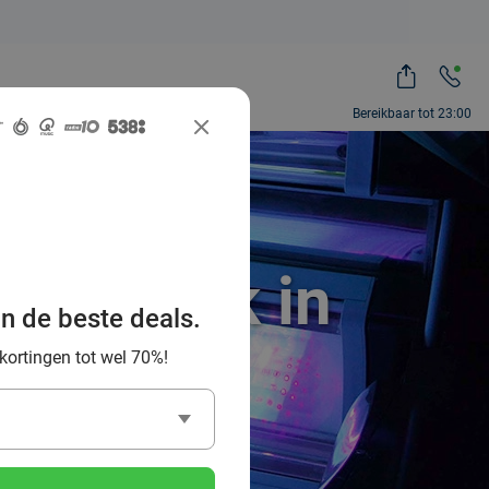
Bereikbaar tot 23:00
onnebank in
an de beste deals.
 kortingen tot wel 70%!