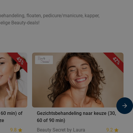
ehandeling, floaten, pedicure/manicure, kapper,
elige Beauty-deals!
45%
42%
 60 min) of
Gezichtsbehandeling naar keuze (30,
ze
60 of 90 min)
9.8
Beauty Secret by Laura
9.2