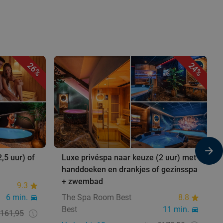
26%
24%
,5 uur) of
Luxe privéspa naar keuze (2 uur) met
handdoeken en drankjes of gezinsspa
+ zwembad
9.3
6 min.
The Spa Room Best
8.8
Best
11 min.
161,95