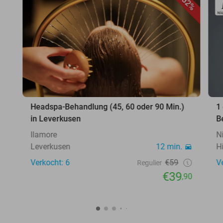
32%
Headspa-Behandlung (45, 60 oder 90 Min.)
1
in Leverkusen
B
Ilamore
N
Leverkusen
12 min.
H
Verkocht: 6
€59
V
Regulier
€39
,90