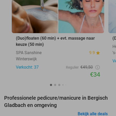
(Duo)floaten (60 min) + evt. massage naar
(
keuze (50 min)
H
SPA Sanshine
9.9
'
Winterswijk
V
Verkocht: 37
€49,50
Regulier
€34
Professionele pedicure/manicure in Bergisch
Gladbach en omgeving
Bekijk alle deals