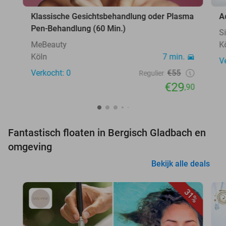
Klassische Gesichtsbehandlung oder Plasma
A
Pen-Behandlung (60 Min.)
S
MeBeauty
K
Köln
7 min.
V
Verkocht: 0
€55
Regulier
€29
,90
Fantastisch floaten in Bergisch Gladbach en
omgeving
Bekijk alle deals
31%