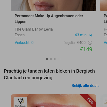
Permanent Make-Up Augenbrauen oder
P
Lippen
L
The Glam Bar by Leyla
H
Essen
63 min.
E
Verkocht: 0
€400
V
Regulier
€149
Prachtig je tanden laten bleken in Bergisch
Gladbach en omgeving
Bekijk alle deals
60%