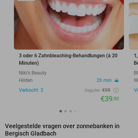
3 oder 6 Zahnbleaching-Behandlungen (à 20
1
Minuten)
B
Niki's Beauty
B
Hilden
26 min.
W
Verkocht: 3
€99
V
Regulier
€39
,90
Veelgestelde vragen over zonnebanken in
Bergisch Gladbach