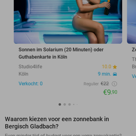
Sonnen im Solarium (20 Minuten) oder
Z
Guthabenkarte in Köln
T
Studio4life
10.0
B
Köln
9 min.
V
Verkocht: 0
€22
Regulier
€9
,90
Waarom kiezen voor een zonnebank in
Bergisch Gladbach?
Even minder tijd of budget voor een verre zonvakantie?