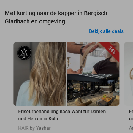
Met korting naar de kapper in Bergisch
Gladbach en omgeving
Bekijk alle deals
34%
Friseurbehandlung nach Wahl für Damen
F
und Herren in Köln
u
HAIR by Yashar
A