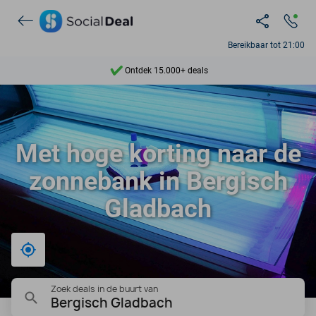
Bereikbaar tot 21:00
Ontdek 15.000+ deals
7 dagen per week beschikbaar
10+ miljoen leden
Met hoge korting naar de
9,4
zonnebank in Bergisch
Ontdek 15.000+ deals
Gladbach
Bij mij in de buurt
Zoek deals in de buurt van
Bergisch Gladbach