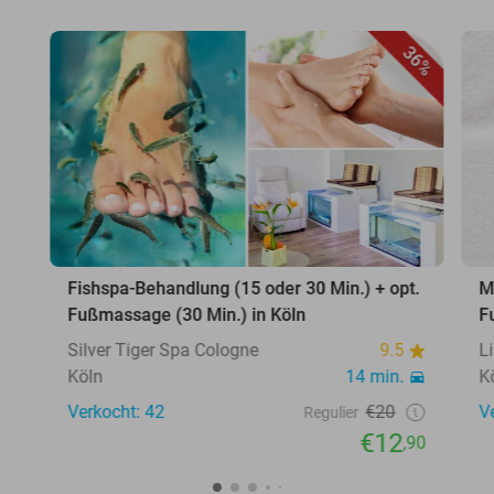
36%
Fishspa-Behandlung (15 oder 30 Min.) + opt.
M
Fußmassage (30 Min.) in Köln
F
Silver Tiger Spa Cologne
9.5
L
Köln
14 min.
K
Verkocht: 42
€20
V
Regulier
€12
,90