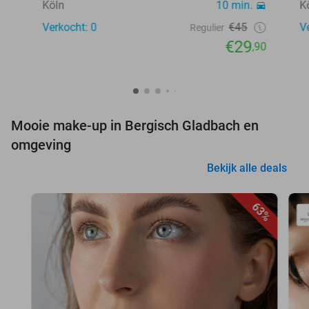
Köln
10 min.
K
Verkocht: 0
€45
V
Regulier
€29
,90
Mooie make-up in Bergisch Gladbach en
omgeving
Bekijk alle deals
63%