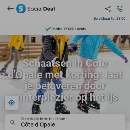
Bereikbaar tot 23:00
Ontdek 15.000+ deals
7 dagen per week beschikbaar
10+ miljoen leden
Schaatsen in Côte
9,4
d'Opale met korting: laat
Ontdek 15.000+ deals
je betoveren door
winterplezier op het ijs
Bij mij in de buurt
Zoek deals in de buurt van
Côte d'Opale