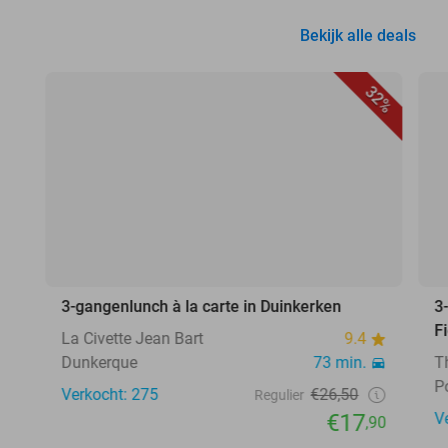
Bekijk alle deals
32%
3-gangenlunch à la carte in Duinkerken
3
F
La Civette Jean Bart
9.4
Dunkerque
73 min.
T
P
Verkocht: 275
€26,50
Regulier
€17
V
,90