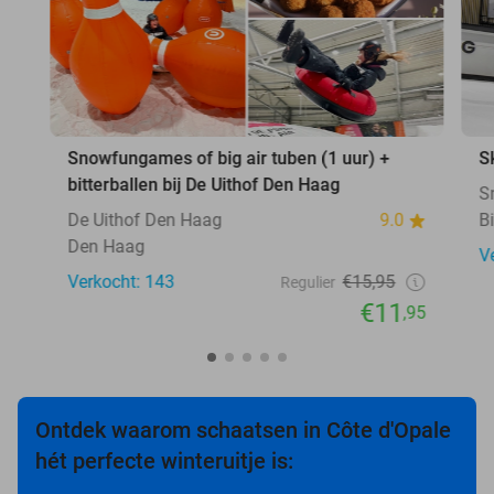
Snowfungames of big air tuben (1 uur) +
S
bitterballen bij De Uithof Den Haag
S
De Uithof Den Haag
9.0
B
Den Haag
V
Verkocht: 143
€15,95
Regulier
€11
,95
Ontdek waarom schaatsen in Côte d'Opale
hét perfecte winteruitje is: