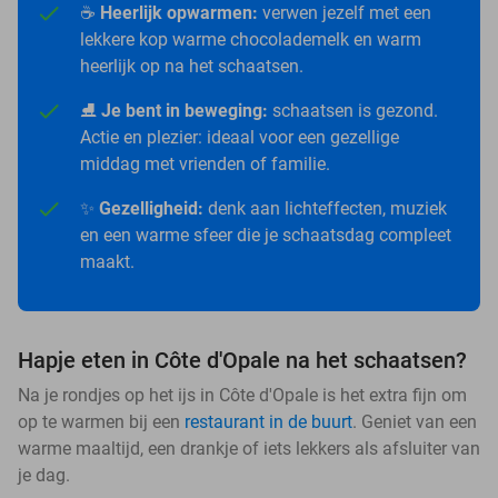
☕
Heerlijk opwarmen:
verwen jezelf met een
lekkere kop warme chocolademelk en warm
heerlijk op na het schaatsen.
⛸️
Je bent in beweging:
schaatsen is gezond.
Actie en plezier: ideaal voor een gezellige
middag met vrienden of familie.
✨
Gezelligheid:
denk aan lichteffecten, muziek
en een warme sfeer die je schaatsdag compleet
maakt.
Hapje eten in Côte d'Opale na het schaatsen?
Na je rondjes op het ijs in Côte d'Opale is het extra fijn om
op te warmen bij een
restaurant in de buurt
. Geniet van een
warme maaltijd, een drankje of iets lekkers als afsluiter van
je dag.