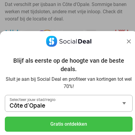
Dat verschilt per ijsbaan in Côte d'Opale. Sommige banen
werken met tijdsloten, andere met vrije inloop. Check dit
vooraf bij de locatie of deal.
Blijf als eerste op de hoogte van de beste
Ontdek alle topdeals in jouw omgeving
deals.
Sluit je aan bij Social Deal en profiteer van kortingen tot wel
70%!
Selecteer jouw stad/regio:
Côte d'Opale
Voordelig genieten in Côte d'Opale: haal deal-inspiratie uit
onze blogs
Gratis ontdekken
Visitez Eauzone SPA à prix réduit à Côte d'Opale