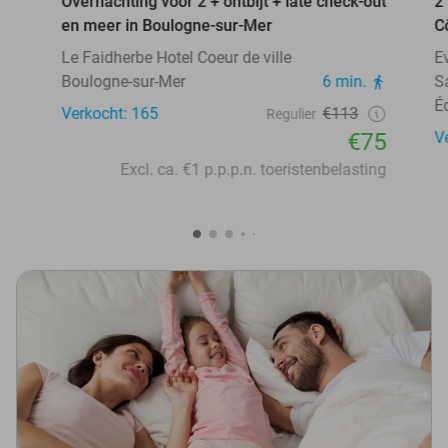
Overnachting voor 2 + ontbijt + late check-out
2
en meer in Boulogne-sur-Mer
C
Le Faidherbe Hotel Coeur de ville
E
Boulogne-sur-Mer
6 min.
S
É
Verkocht: 165
€113
Regulier
€75
V
Excl. ca. €1 p.p.p.n. toeristenbelasting