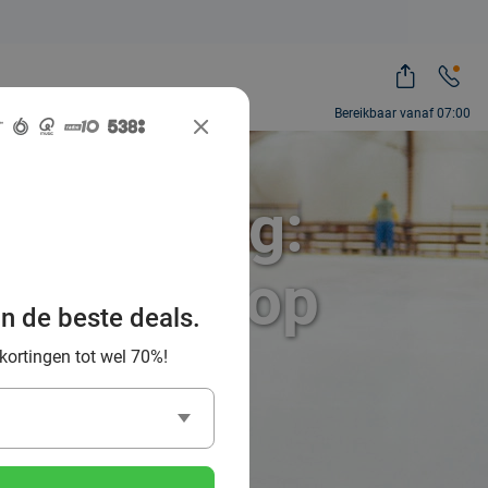
Bereikbaar vanaf 07:00
t korting:
erplezier op
an de beste deals.
 kortingen tot wel 70%!