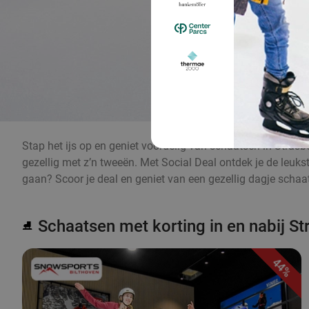
Stap het ijs op en geniet voordelig van schaatsen in Strasbo
gezellig met z’n tweeën. Met Social Deal ontdek je de leuks
gaan? Scoor je deal en geniet van een gezellig dagje schaa
Schaatsen met korting in en nabij S
⛸️
44%