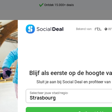
Ontdek 15.000+ deals
7 dagen per week beschikbaar
10+ miljoen leden
Bekend van:
9,4
Ontdek 15.000+ deals
 in Strasbourg me
overen door wint
Blijf als eerste op de hoogte v
het ijs
Sluit je aan bij Social Deal en profiteer van
Selecteer jouw stad/regio:
Strasbourg
Zoek deals in de buurt van
Strasbourg