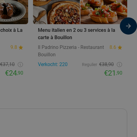
choix à La
Menu italien en 2 ou 3 services à la
carte à Bouillon
9.8
Il Padrino Pizzeria - Restaurant
8.6
Bouillon
€37,10
Verkocht: 220
€38,90
Regulier
€24
€21
,90
,90