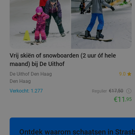
Vrij skiën of snowboarden (2 uur óf hele
maand) bij De Uithof
De Uithof Den Haag
9.0
Den Haag
Verkocht: 1.277
€17,50
Regulier
€11
,95
Ontdek waarom schaatsen in Strasbou