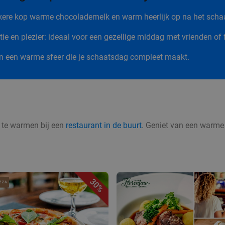
kkere kop warme chocolademelk en warm heerlijk op na het scha
ie en plezier: ideaal voor een gezellige middag met vrienden of 
en een warme sfeer die je schaatsdag compleet maakt.
op te warmen bij een
restaurant in de buurt
. Geniet van een warme m
30%