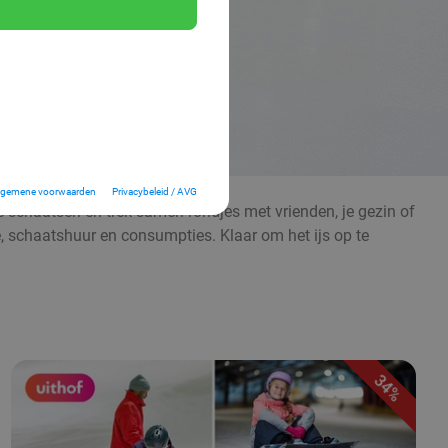
lgemene voorwaarden
Privacybeleid / AVG
 je schaatsen en trek samen rondjes met vrienden, je gezin of
e, schaatshuur en consumpties. Klaar om het ijs op te
34%