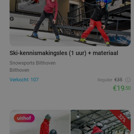
Ski-kennismakingsles (1 uur) + materiaal
Snowsports Bilthoven
Bilthoven
Verkocht: 107
€35
Regulier
€19
,50
32%