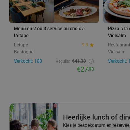
Menu en 2 ou 3 service au choix à
Pizza à la
L'étape
Vielsalm
L'étape
9.9
Restauran
Bastogne
Vielsalm
Verkocht: 100
€41,30
Verkocht: 
Regulier
€27
,90
Heerlijke lunch of di
Kies je bezoekdatum en reserveer 