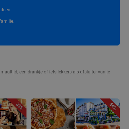
atsen.
familie.
aaltijd, een drankje of iets lekkers als afsluiter van je
33%
44%