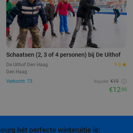
Schaatsen (2, 3 of 4 personen) bij De Uithof
De Uithof Den Haag
9.0
Den Haag
Verkocht: 73
€19
Regulier
€12
,95
rg hét perfecte winteruitje is: