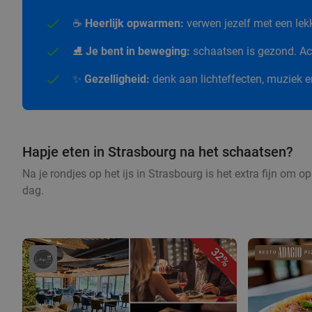
☕
Heerlijk opwarmen:
verwen jezelf met een le
⛸️
Je bent in beweging:
schaatsen is gezond. Act
✨
Gezelligheid:
denk aan lichteffecten, muziek 
Hapje eten in Strasbourg na het schaatsen?
Na je rondjes op het ijs in Strasbourg is het extra fijn om 
dag.
32%