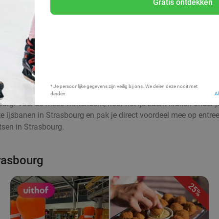
Gratis ontdekken
Bij mij in de buurt
* Je persoonlijke gegevens zijn veilig bij ons. We delen deze nooit met
derden.
A
urg. Voel de frisse winterlucht, hoor het ijs zacht kraken onder
te ijsbanen in Strasbourg en pak je direct voordeel mee op entre
tsen in Strasbourg.
trasbourg
25%