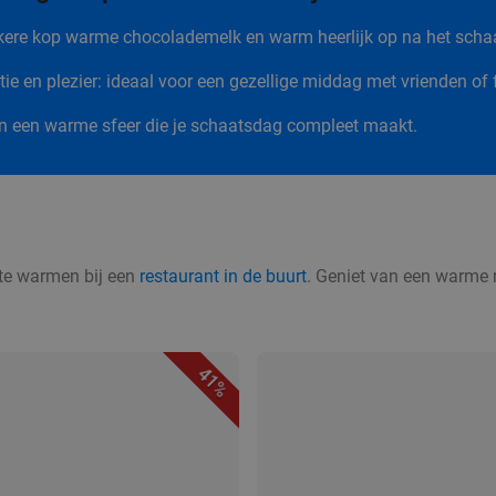
kkere kop warme chocolademelk en warm heerlijk op na het scha
ie en plezier: ideaal voor een gezellige middag met vrienden of 
en een warme sfeer die je schaatsdag compleet maakt.
p te warmen bij een
restaurant in de buurt
. Geniet van een warme ma
41%