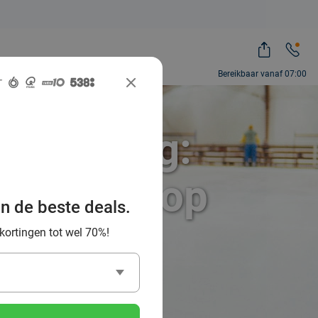
Bereikbaar vanaf 07:00
t korting:
erplezier op
an de beste deals.
 kortingen tot wel 70%!