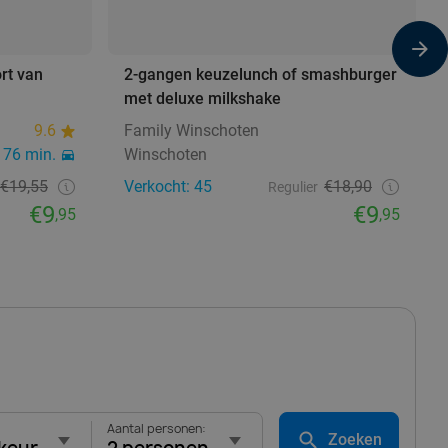
ort van
2-gangen keuzelunch of smashburger
met deluxe milkshake
9.6
Family Winschoten
76 min.
Winschoten
€19,55
Verkocht: 45
€18,90
Regulier
€9
€9
,95
,95
Aantal personen:
Zoeken