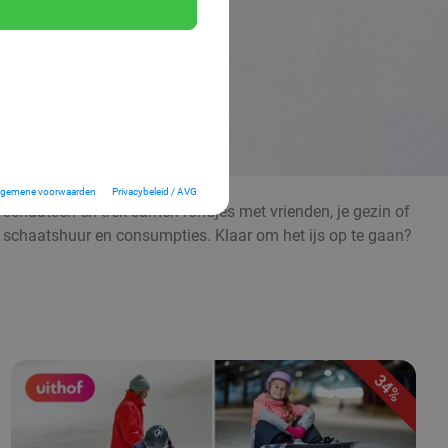
lgemene voorwaarden
Privacybeleid / AVG
je schaatsen en trek samen rondjes met vrienden, je gezin of
e, schaatshuur en consumpties. Klaar om het ijs op te gaan?
34%