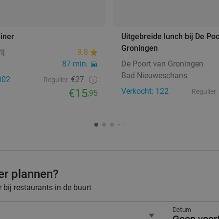
iner
Uitgebreide lunch bij De Po
Groningen
ij
9.8
87 min.
De Poort van Groningen
Bad Nieuweschans
302
€27
Regulier
€15
Verkocht: 122
Regulier
,95
ner plannen?
bij restaurants in de buurt
Datum