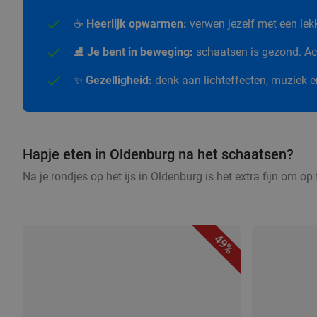
☕
Heerlijk opwarmen:
verwen jezelf met een le
⛸️
Je bent in beweging:
schaatsen is gezond. Act
✨
Gezelligheid:
denk aan lichteffecten, muziek 
Hapje eten in Oldenburg na het schaatsen?
Na je rondjes op het ijs in Oldenburg is het extra fijn om o
49%