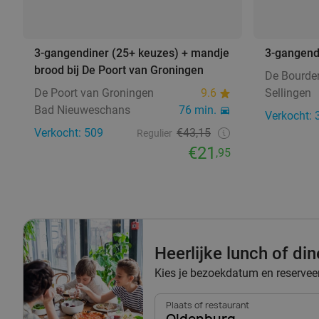
3-gangendiner (25+ keuzes) + mandje
3-gangend
brood bij De Poort van Groningen
De Bourder
De Poort van Groningen
9.6
Sellingen
Bad Nieuweschans
76 min.
Verkocht: 
Verkocht: 509
€43,15
Regulier
€21
,95
Heerlijke lunch of di
Kies je bezoekdatum en reserveer 
Plaats of restaurant