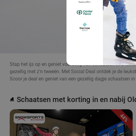
Stap het ijs op en geniet voordelig van schaatsen in Oldenbu
gezellig met z’n tweeën. Met Social Deal ontdek je de leuks
Scoor je deal en geniet van een gezellig dagje schaatsen i
Schaatsen met korting in en nabij O
⛸️
44%