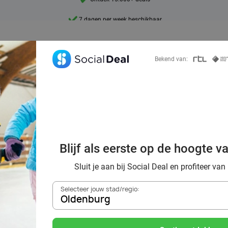
7 dagen per week beschikbaar
10+ miljoen leden
9,4
Bekend van:
Ontdek 15.000+ deals
 in Oldenburg me
overen door wint
Blijf als eerste op de hoogte v
het ijs
Sluit je aan bij Social Deal en profiteer van
Selecteer jouw stad/regio:
Oldenburg
Zoek deals in de buurt van
Oldenburg