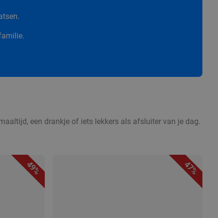
atsen.
familie.
altijd, een drankje of iets lekkers als afsluiter van je dag.
49%
47%