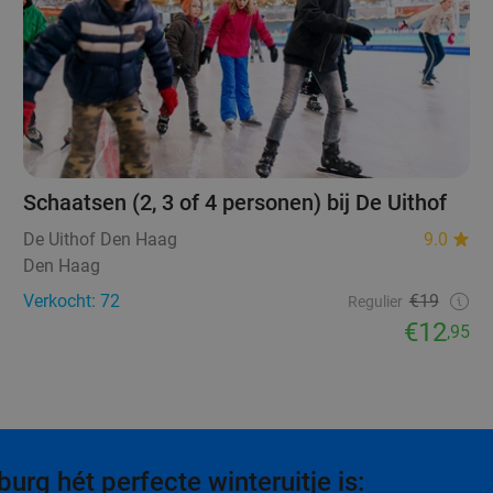
Schaatsen (2, 3 of 4 personen) bij De Uithof
De Uithof Den Haag
9.0
Den Haag
Verkocht: 72
€19
Regulier
€12
,95
rg hét perfecte winteruitje is: