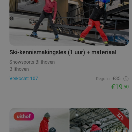
Ski-kennismakingsles (1 uur) + materiaal
Snowsports Bilthoven
Bilthoven
Verkocht: 107
€35
Regulier
€19
,50
32%