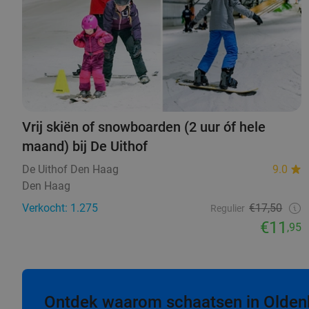
Vrij skiën of snowboarden (2 uur óf hele
maand) bij De Uithof
De Uithof Den Haag
9.0
Den Haag
Verkocht: 1.275
€17,50
Regulier
€11
,95
Ontdek waarom schaatsen in Oldenbu