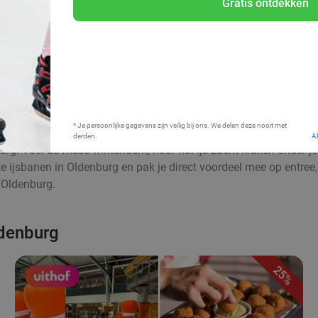
Gratis ontdekken
Bij mij in de buurt
* Je persoonlijke gegevens zijn veilig bij ons. We delen deze nooit met
derden.
A
rg. Voel de frisse winterlucht, hoor het ijs zacht kraken onder 
te ijsbanen in Oldenburg en pak je direct voordeel mee op entre
n Oldenburg.
ldenburg
25%