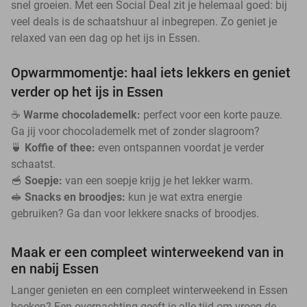
snel groeien. Met een Social Deal zit je helemaal goed: bij
veel deals is de schaatshuur al inbegrepen. Zo geniet je
relaxed van een dag op het ijs in Essen.
Opwarmmomentje: haal iets lekkers en geniet
verder op het ijs in Essen
☕
Warme chocolademelk:
perfect voor een korte pauze.
Ga jij voor chocolademelk met of zonder slagroom?
🍵
Koffie of thee:
even ontspannen voordat je verder
schaatst.
🥣
Soepje:
van een soepje krijg je het lekker warm.
🥪
Snacks en broodjes:
kun je wat extra energie
gebruiken? Ga dan voor lekkere snacks of broodjes.
Maak er een compleet winterweekend van in
en nabij Essen
Langer genieten en een compleet winterweekend in Essen
boeken? Een overnachting geeft je alle tijd om vroeg de