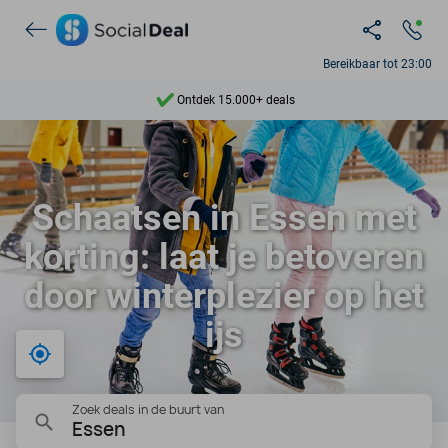
Bereikbaar tot 23:00
Ontdek 15.000+ deals
7 dagen per week beschikbaar
10+ miljoen leden
Schaatsen in Essen met
9,4
korting: laat je betoveren
Ontdek 15.000+ deals
door winterplezier op het
ijs
Bij mij in de buurt
Zoek deals in de buurt van
Essen