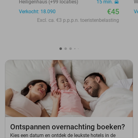
Heiligenhaus (+99 locaties)
15 min.
W
€45
Verkocht: 18.090
V
Excl. ca. €3 p.p.p.n. toeristenbelasting
Ontspannen overnachting boeken?
Kies een datum en ontdek de leukste hotels in de