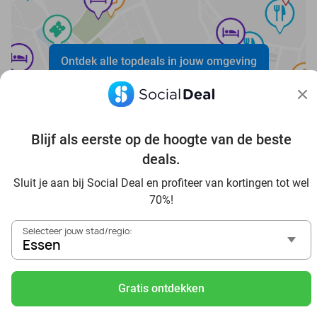
Ontdek alle topdeals in jouw omgeving
Blijf als eerste op de hoogte van de beste
deals.
Sluit je aan bij Social Deal en profiteer van kortingen tot wel
Voordelig genieten in Essen: haal deal-inspiratie uit onze
70%!
blogs
In die Sauna in Essen und Umgebung
Selecteer jouw stad/regio:
Tagesausflug zum Movie Park Germany mit Rabatt, von
Essen
Essen aus
Frühstück & Mittagessen in Essen
Gratis ontdekken
Reise von Essen aus und erlebe einen fantastischen Tag
im Freizeitpark Europa-Park