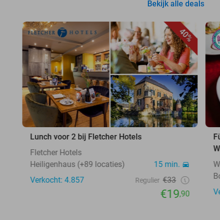
Bekijk alle deals
40%
Lunch voor 2 bij Fletcher Hotels
F
W
Fletcher Hotels
Heiligenhaus (+89 locaties)
15 min.
W
B
Verkocht: 4.857
€33
Regulier
€19
V
,90