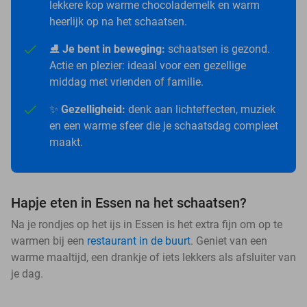
lekkere kop warme chocolademelk en warm
heerlijk op na het schaatsen.
⛸️
Je bent in beweging:
schaatsen is gezond.
Actie en plezier: ideaal voor een gezellige
middag met vrienden of familie.
✨
Gezelligheid:
denk aan lichteffecten, muziek
en een warme sfeer die je schaatsdag compleet
maakt.
Hapje eten in Essen na het schaatsen?
Na je rondjes op het ijs in Essen is het extra fijn om op te
warmen bij een
restaurant in de buurt
. Geniet van een
warme maaltijd, een drankje of iets lekkers als afsluiter van
je dag.