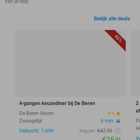
van je dag.
Bekijk alle deals
46%
4-gangen keuzediner bij De Beren
2
a
De Beren Hoorn
9.6
Zwaagdijk
6 min.
P
H
Verkocht: 1.699
€47,70
Regulier
€25
V
,95