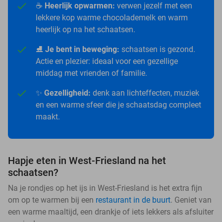
☕
Heerlijk opwarmen:
verwen jezelf met een
lekkere kop warme chocolademelk en warm
heerlijk op na het schaatsen.
⛸️
Je bent in beweging:
schaatsen is gezond.
Actie en plezier: ideaal voor een gezellige
middag met vrienden of familie.
✨
Gezelligheid:
denk aan lichteffecten, muziek
en een warme sfeer die je schaatsdag compleet
maakt.
Hapje eten in West-Friesland na het
schaatsen?
Na je rondjes op het ijs in West-Friesland is het extra fijn
om op te warmen bij een
restaurant in de buurt
. Geniet van
een warme maaltijd, een drankje of iets lekkers als afsluiter