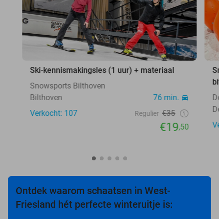
Ski-kennismakingsles (1 uur) + materiaal
S
b
Snowsports Bilthoven
Bilthoven
76 min.
D
D
Verkocht: 107
€35
Regulier
€19
V
,50
Ontdek waarom schaatsen in West-
Friesland hét perfecte winteruitje is: