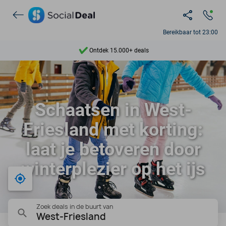
Bereikbaar tot 23:00
Ontdek 15.000+ deals
7 dagen per week beschikbaar
10+ miljoen leden
Schaatsen in West-
9,4
Friesland met korting:
Ontdek 15.000+ deals
laat je betoveren door
winterplezier op het ijs
Bij mij in de buurt
Zoek deals in de buurt van
West-Friesland