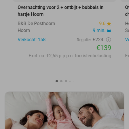
Overnachting voor 2 + ontbijt + bubbels in
O
hartje Hoorn
c
B&B De Posthoorn
9.6
H
Hoorn
9 min.
S
Verkocht: 158
€224
V
Regulier
€139
Excl. ca. €2,65 p.p.p.n. toeristenbelasting