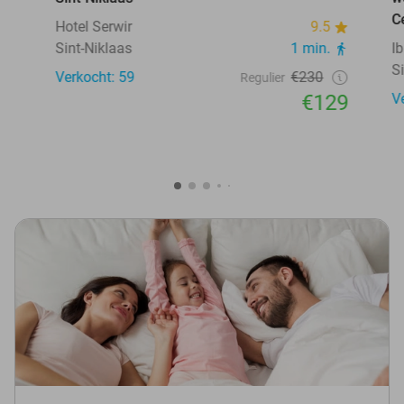
C
Hotel Serwir
9.5
Sint-Niklaas
1 min.
I
S
Verkocht: 59
€230
Regulier
€129
V