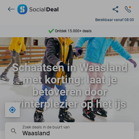
Bereikbaar vanaf 08:00
Ontdek 15.000+ deals
7 dagen per week beschikbaar
10+ miljoen leden
Schaatsen in Waasland
9,4
met korting: laat je
Ontdek 15.000+ deals
betoveren door
winterplezier op het ijs
Bij mij in de buurt
Zoek deals in de buurt van
Waasland