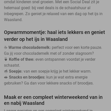
omdat kinderen snel groeien. Met een Social Deal zit je
helemaal goed: bij veel deals is de schaatshuur al
inbegrepen. Zo geniet je relaxed van een dag op het ijs in
Waasland.
Opwarmmomentje: haal iets lekkers en geniet
verder op het ijs in Waasland
☕
Warme chocolademelk:
perfect voor een korte pauze.
Ga jij voor chocolademelk met of zonder slagroom?
🍵
Koffie of thee:
even ontspannen voordat je verder
schaatst.
🥣
Soepje:
van een soepje krijg je het lekker warm.
🥪
Snacks en broodjes:
kun je wat extra energie
gebruiken? Ga dan voor lekkere snacks of broodjes.
Maak er een compleet winterweekend van in
en nabij Waasland
Langer genieten en een compleet winterweekend in