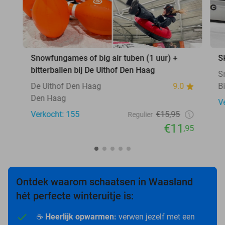
Snowfungames of big air tuben (1 uur) +
S
bitterballen bij De Uithof Den Haag
S
De Uithof Den Haag
9.0
B
Den Haag
V
Verkocht: 155
€15,95
Regulier
€11
,95
Ontdek waarom schaatsen in Waasland
hét perfecte winteruitje is:
☕
Heerlijk opwarmen:
verwen jezelf met een