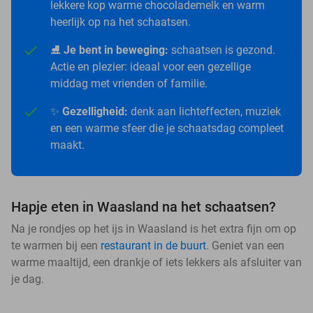
lekkere kop warme chocolademelk en warm
heerlijk op na het schaatsen.
⛸️
Je bent in beweging:
schaatsen is gezond.
Actie en plezier: ideaal voor een gezellige
middag met vrienden of familie.
✨
Gezelligheid:
denk aan lichteffecten, muziek
en een warme sfeer die je schaatsdag compleet
maakt.
Hapje eten in Waasland na het schaatsen?
Na je rondjes op het ijs in Waasland is het extra fijn om op
te warmen bij een
restaurant in de buurt
. Geniet van een
warme maaltijd, een drankje of iets lekkers als afsluiter van
je dag.