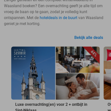
Waasland boeken? Een overnachting geeft je alle tijd om
vroeg de baan op te gaan, zodat je volledig kunt
ontspannen. Met de
hoteldeals in de buurt
van Waasland
geniet je met korting.
Bekijk alle deals
44%
Luxe overnachting(en) voor 2 + ontbijt in
O
Sint-Niklaas
w