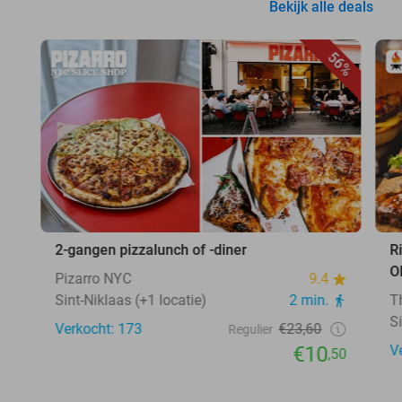
Bekijk alle deals
56%
2-gangen pizzalunch of -diner
R
O
Pizarro NYC
9.4
Sint-Niklaas (+1 locatie)
2 min.
T
S
Verkocht: 173
€23,60
Regulier
€10
V
,50