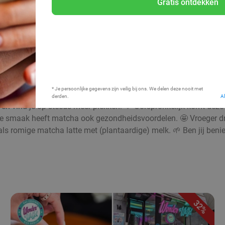
Gratis ontdekken
Bij mij in de buurt
* Je persoonlijke gegevens zijn veilig bij ons. We delen deze nooit met
derden.
A
en vind je op steeds meer plekken. 💚 Oorspronkelijk komt deze b
olle smaak heeft matcha ook gezondheidsvoordelen. 🤩 Vroeger d
of als romige matcha latte met (plantaardige) melk. 🌱 Ben jij be
32%