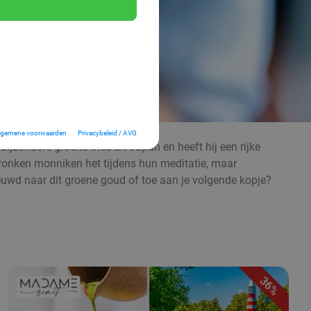
lgemene voorwaarden
Privacybeleid / AVG
ijzondere groene thee uit Japan en heeft hij een rijke
ronken monniken het tijdens hun meditatie, maar
nieuwd naar dit groene goud of toe aan je volgende kopje?
36%