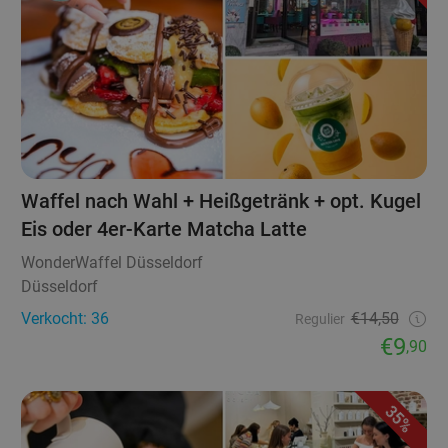
Waffel nach Wahl + Heißgetränk + opt. Kugel
Eis oder 4er-Karte Matcha Latte
WonderWaffel Düsseldorf
Düsseldorf
Verkocht: 36
€14,50
Regulier
€9
,90
35%