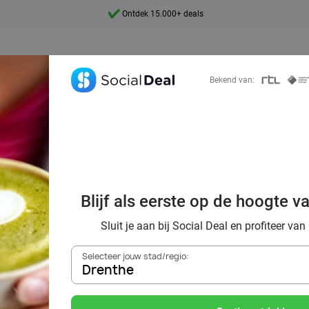
Ontdek 15.000+ deals
7 dagen per week beschikbaar
10+ miljoen leden
Bekend van:
9,4
Ontdek 15.000+ deals
Blijf als eerste op de hoogte v
tcha met wel 70
Sluit je aan bij Social Deal en profiteer van
Selecteer jouw stad/regio:
Drenthe
Zoek deals in de buurt van
Drenthe