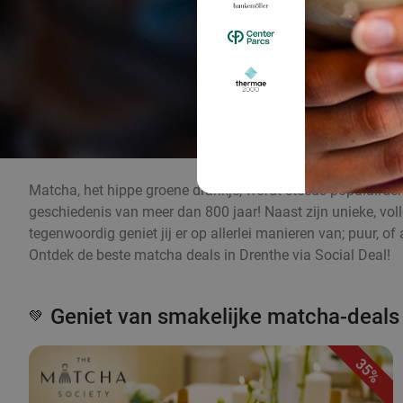
Matcha, het hippe groene drankje, wordt steeds populairder 
geschiedenis van meer dan 800 jaar! Naast zijn unieke, v
tegenwoordig geniet jij er op allerlei manieren van; puur, 
Ontdek de beste matcha deals in Drenthe via Social Deal!
Geniet van smakelijke matcha-deals
💚
35%