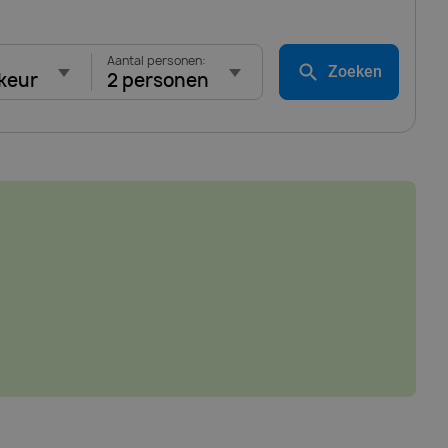
Aantal personen:
Zoeken
keur
2 personen