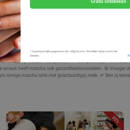
Gratis ontdekken
Bij mij in de buurt
* Je persoonlijke gegevens zijn veilig bij ons. We delen deze nooit met
derden.
A
en vind je op steeds meer plekken. 💚 Oorspronkelijk komt deze b
olle smaak heeft matcha ook gezondheidsvoordelen. 🤩 Vroeger d
of als romige matcha latte met (plantaardige) melk. 🌱 Ben jij be
35%