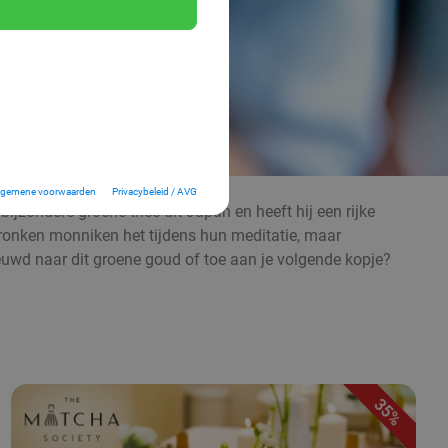
lgemene voorwaarden
Privacybeleid / AVG
ijzondere groene thee uit Japan en heeft hij een rijke
ronken monniken het tijdens hun meditatie, maar
nieuwd naar dit groene goud of toe aan je volgende kopje?
35%