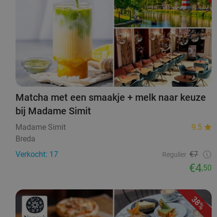
Matcha met een smaakje + melk naar keuze
bij Madame Simit
Madame Simit
9.5
Breda
Verkocht: 17
€7
Regulier
€4
,50
38%