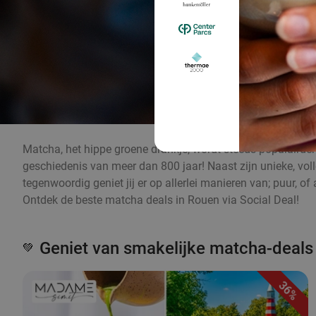
Matcha, het hippe groene drankje, wordt steeds populairder 
geschiedenis van meer dan 800 jaar! Naast zijn unieke, v
tegenwoordig geniet jij er op allerlei manieren van; puur, 
Ontdek de beste matcha deals in Rouen via Social Deal!
Geniet van smakelijke matcha-deals
💚
36%