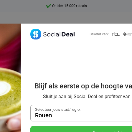
Ontdek 15.000+ deals
7 dagen per week beschikbaar
10+ miljoen leden
Bekend van:
9,4
Ontdek 15.000+ deals
Blijf als eerste op de hoogte v
tcha met wel 70
Sluit je aan bij Social Deal en profiteer van
Selecteer jouw stad/regio:
Rouen
Zoek deals in de buurt van
Rouen