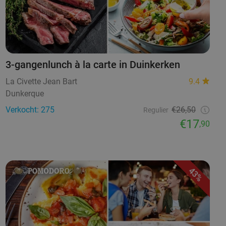
3-gangenlunch à la carte in Duinkerken
La Civette Jean Bart
9.4
Dunkerque
Verkocht: 275
€26,50
Regulier
€17
,90
43%