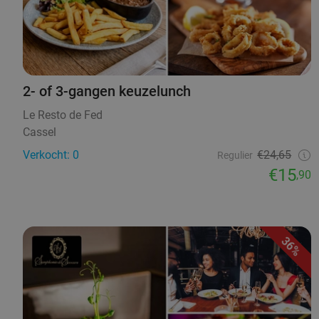
2- of 3-gangen keuzelunch
Le Resto de Fed
Cassel
Verkocht: 0
€24,65
Regulier
€15
,90
36%