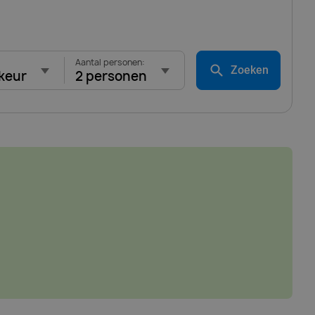
Aantal personen:
Zoeken
keur
2 personen