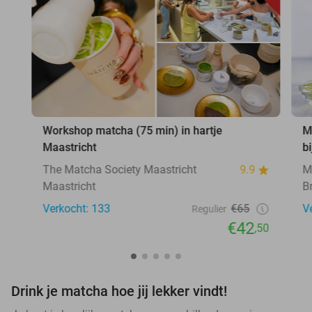
Workshop matcha (75 min) in hartje
M
Maastricht
b
The Matcha Society Maastricht
9.9
M
Maastricht
B
Verkocht: 133
€65
V
Regulier
€42
,50
Drink je matcha hoe jij lekker vindt!