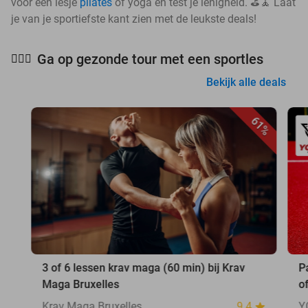
voor een lesje
pilates
of yoga en test je lenigheid. ⛳🧘 Laat
je van je sportiefste kant zien met de leukste deals!
Ga op gezonde tour met een sportles
🧘🏻‍♀️
Bekijk alle deals
61%
3 of 6 lessen krav maga (60 min) bij Krav
P
Maga Bruxelles
o
Krav Maga Bruxelles
9.4
Y