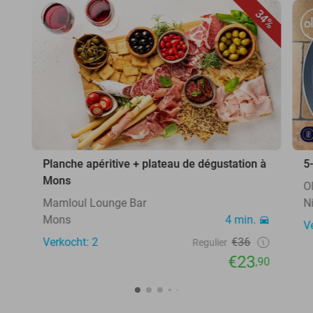
34%
Planche apéritive + plateau de dégustation à
5
Mons
O
Mamloul Lounge Bar
N
Mons
4 min.
V
Verkocht: 2
€36
Regulier
€23
,90