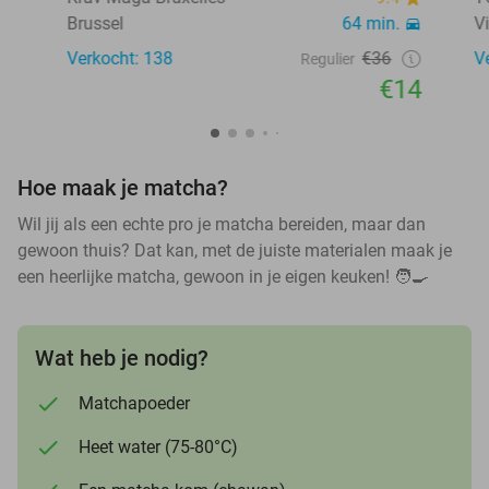
Brussel
64 min.
V
Verkocht: 138
€36
V
Regulier
€14
Hoe maak je matcha?
Wil jij als een echte pro je matcha bereiden, maar dan
gewoon thuis? Dat kan, met de juiste materialen maak je
een heerlijke matcha, gewoon in je eigen keuken! 🧑🍳
Wat heb je nodig?
Matchapoeder
Heet water (75-80°C)