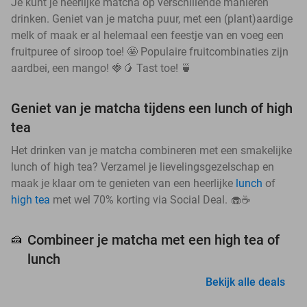
Je kunt je heerlijke matcha op verschillende manieren
drinken. Geniet van je matcha puur, met een (plant)aardige
melk of maak er al helemaal een feestje van en voeg een
fruitpuree of siroop toe! 🤩 Populaire fruitcombinaties zijn
aardbei, een mango! 🍓🥭 Tast toe! 🍵
Geniet van je matcha tijdens een lunch of high
tea
Het drinken van je matcha combineren met een smakelijke
lunch of high tea? Verzamel je lievelingsgezelschap en
maak je klaar om te genieten van een heerlijke
lunch
of
high tea
met wel 70% korting via Social Deal. 🧁☕
Combineer je matcha met een high tea of
🍰
lunch
Bekijk alle deals