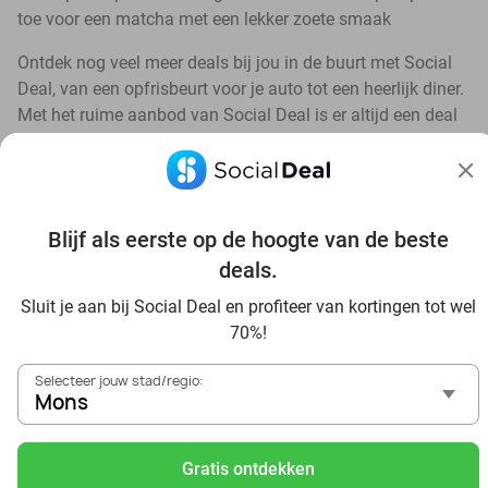
toe voor een matcha met een lekker zoete smaak
Ontdek nog veel meer deals bij jou in de buurt met Social
Deal, van een opfrisbeurt voor je auto tot een heerlijk diner.
Met het ruime aanbod van Social Deal is er altijd een deal
in de buurt die bij je past. 💙
Blijf als eerste op de hoogte van de beste
deals.
Bekijk nog meer topdeals in jouw omgeving
Sluit je aan bij Social Deal en profiteer van kortingen tot wel
70%!
Selecteer jouw stad/regio:
Mons
Gratis ontdekken