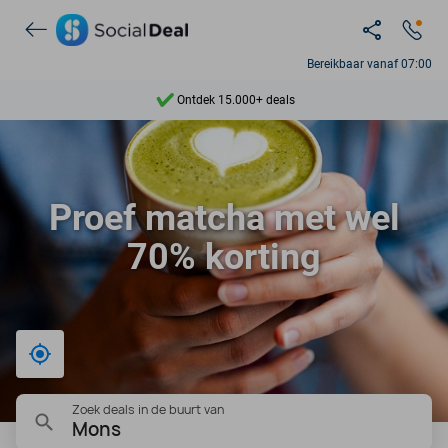
Bereikbaar vanaf 07:00
Ontdek 15.000+ deals
7 dagen per week beschikbaar
10+ miljoen leden
Proef matcha met wel
9,4
70% korting
Ontdek 15.000+ deals
Bij mij in de buurt
Zoek deals in de buurt van
Mons