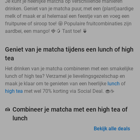
Je kunt je heerlijke matcha op verschillende manieren
drinken. Geniet van je matcha puur, met een (plant)aardige
melk of maak er al helemaal een feestje van en voeg een
fruitpuree of siroop toe! 🤩 Populaire fruitcombinaties zijn
aardbei, een mango! 🍓🥭 Tast toe! 🍵
Geniet van je matcha tijdens een lunch of high
tea
Het drinken van je matcha combineren met een smakelijke
lunch of high tea? Verzamel je lievelingsgezelschap en
maak je klaar om te genieten van een heerlijke
lunch
of
high tea
met wel 70% korting via Social Deal. 🧁☕
Combineer je matcha met een high tea of
🍰
lunch
Bekijk alle deals