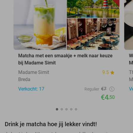
Matcha met een smaakje + melk naar keuze
W
bij Madame Simit
M
Madame Simit
9.5
T
Breda
M
Verkocht: 17
€7
V
Regulier
€4
,50
Drink je matcha hoe jij lekker vindt!