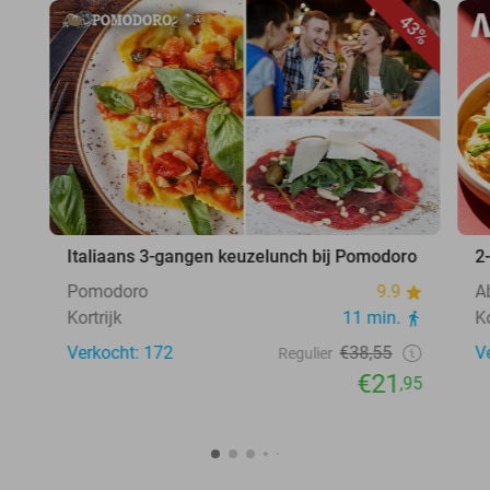
43%
Italiaans 3-gangen keuzelunch bij Pomodoro
2
Pomodoro
9.9
A
Kortrijk
11 min.
Ko
Verkocht: 172
€38,55
V
Regulier
€21
,95