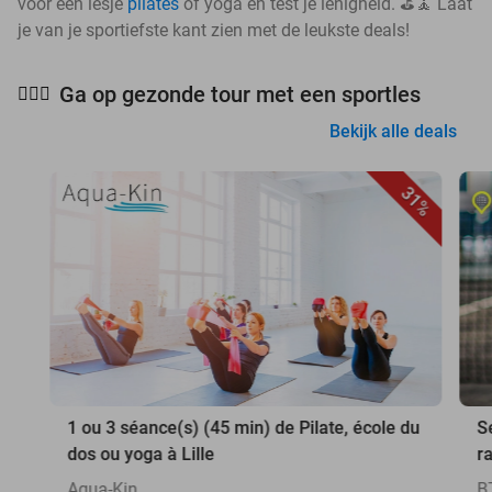
voor een lesje
pilates
of yoga en test je lenigheid. ⛳🧘 Laat
je van je sportiefste kant zien met de leukste deals!
Ga op gezonde tour met een sportles
🧘🏻‍♀️
Bekijk alle deals
31%
1 ou 3 séance(s) (45 min) de Pilate, école du
S
dos ou yoga à Lille
r
Aqua-Kin
B