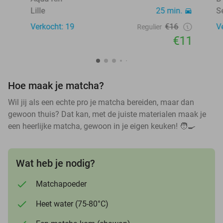
Lille
25 min.
S
Verkocht: 19
€16
V
Regulier
€11
Hoe maak je matcha?
Wil jij als een echte pro je matcha bereiden, maar dan
gewoon thuis? Dat kan, met de juiste materialen maak je
een heerlijke matcha, gewoon in je eigen keuken! 🧑🍳
Wat heb je nodig?
Matchapoeder
Heet water (75-80°C)