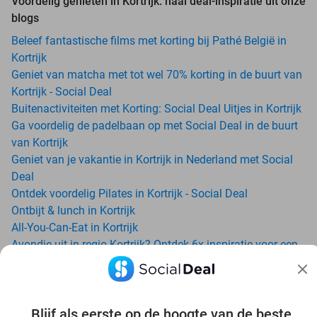
Voordelig genieten in Kortrijk: haal deal-inspiratie uit onze
blogs
Beleef fantastische films met korting bij Pathé België in
Kortrijk
Geniet van matcha met tot wel 70% korting in de buurt van
Kortrijk - Social Deal
Buitenactiviteiten met Korting: Social Deal Uitjes in Kortrijk
Ga voordelig de padelbaan op met Social Deal in de buurt
van Kortrijk
Geniet van je vakantie in Kortrijk in Nederland met Social
Deal
Ontdek voordelig Pilates in Kortrijk - Social Deal
Ontbijt & lunch in Kortrijk
All-You-Can-Eat in Kortrijk
Avondje uit in regio Kortrijk? Ontdek 6x inspiratie voor een
onvergetelijke avond
Date ideeën voor Kortrijk en omgeving: ontdek 16 tips voor
de ideale dates
Blijf als eerste op de hoogte van de beste
Trampolinespringen bij Arenal Roeselare: ontdek een waar