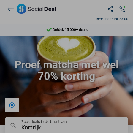
Bereikbaar tot 23:00
Ontdek 15.000+ deals
7 dagen per week beschikbaar
10+ miljoen leden
Proef matcha met wel
9,4
70% korting
Ontdek 15.000+ deals
Bij mij in de buurt
Zoek deals in de buurt van
Kortrijk