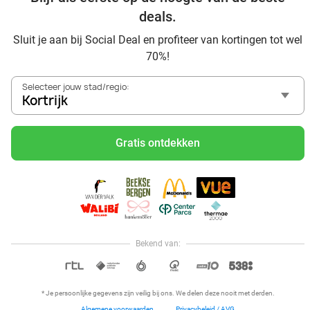
trampolineparadijs
deals.
Dagje uit naar Pairi Daiza vanaf Kortrijk: verwonder je in de
Sluit je aan bij Social Deal en profiteer van kortingen tot wel
beste dierentuin van Europa
70%!
Ontdek de beste restaurants in Kortrijk via Social Deal
Voordelig sushi scoren? Ontdek de beste sushi restaurants
Selecteer jouw stad/regio:
in Kortrijk en omgeving
Kortrijk
Schoonheidsspecialisten in Kortrijk: voordelige
beautydeals
Gratis ontdekken
Schoonheidssalons in Kortrijk: voordelige beauty-
arrangementen
Met korting zwemmen bij zwembaden in regio Kortrijk
Ontdek voordelige escaperooms in Kortrijk
Met korting karten in regio Kortrijk
Bioscoop in Kortrijk: met korting naar de film
Bekend van:
Hoi, onze klantenservice is open,
dus als je een vraag hebt helpen
OPEN IN APP
we je graag!
* Je persoonlijke gegevens zijn veilig bij ons. We delen deze nooit met derden.
Algemene voorwaarden
Privacybeleid / AVG