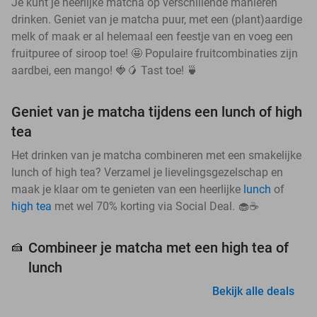
Je kunt je heerlijke matcha op verschillende manieren
drinken. Geniet van je matcha puur, met een (plant)aardige
melk of maak er al helemaal een feestje van en voeg een
fruitpuree of siroop toe! 🤩 Populaire fruitcombinaties zijn
aardbei, een mango! 🍓🥭 Tast toe! 🍵
Geniet van je matcha tijdens een lunch of high
tea
Het drinken van je matcha combineren met een smakelijke
lunch of high tea? Verzamel je lievelingsgezelschap en
maak je klaar om te genieten van een heerlijke
lunch
of
high tea
met wel 70% korting via Social Deal. 🧁☕
Combineer je matcha met een high tea of
🍰
lunch
Bekijk alle deals