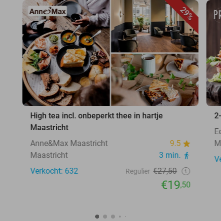
29%
High tea incl. onbeperkt thee in hartje
2
Maastricht
E
Anne&Max Maastricht
9.5
M
Maastricht
3 min.
V
Verkocht: 632
€27,50
Regulier
€19
,50