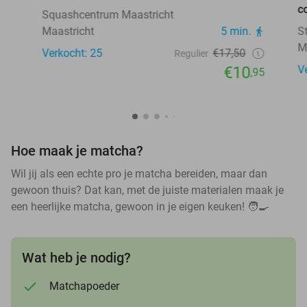
c
Squashcentrum Maastricht
Maastricht
5 min.
S
M
Verkocht: 25
€17,50
Regulier
€10
V
,95
Hoe maak je matcha?
Wil jij als een echte pro je matcha bereiden, maar dan
gewoon thuis? Dat kan, met de juiste materialen maak je
een heerlijke matcha, gewoon in je eigen keuken! 🧑🍳
Wat heb je nodig?
Matchapoeder