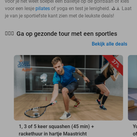
voor je het weet soepel een balletje op de golfbaan of kies
voor een lesje
pilates
of yoga en test je lenigheid. ⛳🧘 Laat
je van je sportiefste kant zien met de leukste deals!
Ga op gezonde tour met een sportles
🧘🏻‍♀️
Bekijk alle deals
37%
1, 3 of 5 keer squashen (45 min) +
Y
rackethuur in hartje Maastricht
o