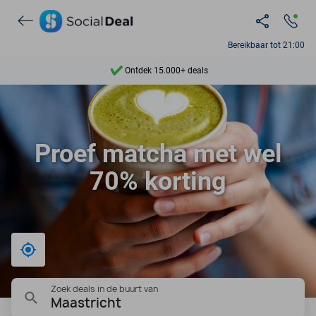
Bereikbaar tot 21:00
Ontdek 15.000+ deals
7 dagen per week beschikbaar
10+ miljoen leden
Proef matcha met wel
9,4
70% korting
Ontdek 15.000+ deals
Bij mij in de buurt
Zoek deals in de buurt van
Maastricht