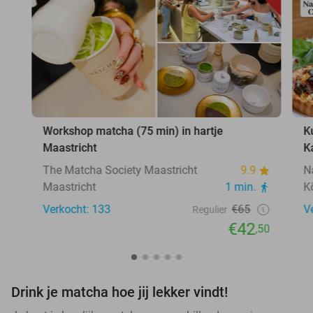
Workshop matcha (75 min) in hartje
K
Maastricht
K
The Matcha Society Maastricht
9.9
N
Maastricht
1 min.
K
Verkocht: 133
€65
V
Regulier
€42
,50
Drink je matcha hoe jij lekker vindt!