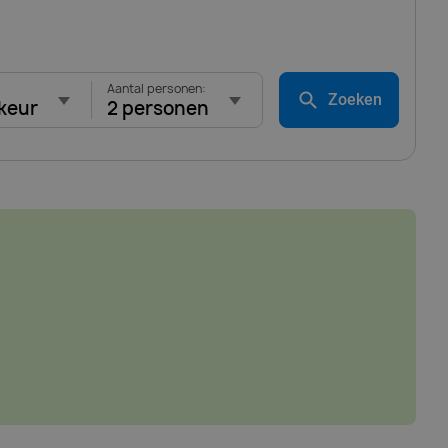
Aantal personen:
Zoeken
keur
2 personen