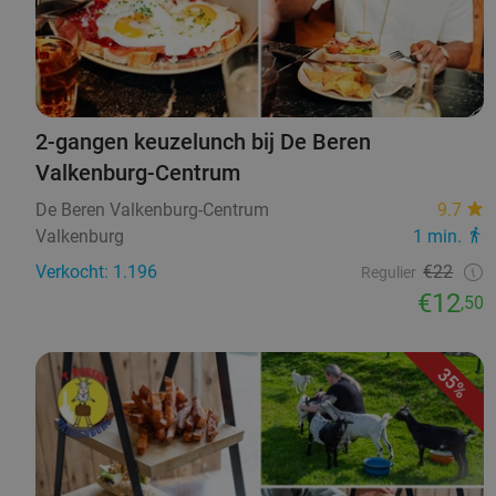
2-gangen keuzelunch bij De Beren
Valkenburg-Centrum
De Beren Valkenburg-Centrum
9.7
Valkenburg
1 min.
Verkocht: 1.196
€22
Regulier
€12
,50
35%