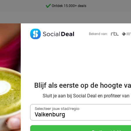
Ontdek 15.000+ deals
7 dagen per week beschikbaar
10+ miljoen leden
Bekend van:
9,4
Ontdek 15.000+ deals
Blijf als eerste op de hoogte v
tcha met wel 70
Sluit je aan bij Social Deal en profiteer van
Selecteer jouw stad/regio:
Valkenburg
Zoek deals in de buurt van
Valkenburg