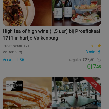
High tea of high wine (1,5 uur) bij Proeflokaal
1711 in hartje Valkenburg
Proeflokaal 1711
9.2
Valkenburg
3 min.
Verkocht: 36
€27,50
Regulier
€17
,50
48%