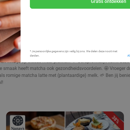
Gratis ontdekken
Bij mij in de buurt
* Je persoonlijke gegevens zijn veilig bij ons. We delen deze nooit met
derden.
A
en vind je op steeds meer plekken. 💚 Oorspronkelijk komt deze b
olle smaak heeft matcha ook gezondheidsvoordelen. 🤩 Vroeger d
of als romige matcha latte met (plantaardige) melk. 🌱 Ben jij be
l!
38%