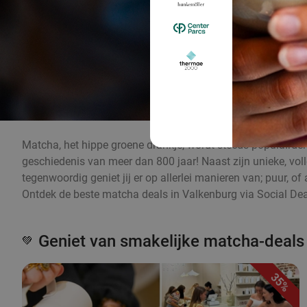
Matcha, het hippe groene drankje, wordt steeds populairder 
geschiedenis van meer dan 800 jaar! Naast zijn unieke, v
tegenwoordig geniet jij er op allerlei manieren van; puur, 
Ontdek de beste matcha deals in Valkenburg via Social Dea
Geniet van smakelijke matcha-deals
💚
35%