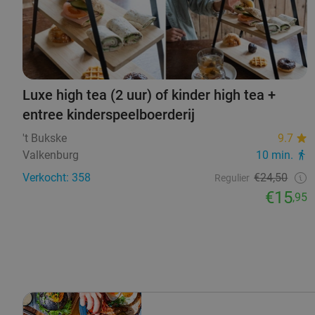
Luxe high tea (2 uur) of kinder high tea +
entree kinderspeelboerderij
't Bukske
9.7
Valkenburg
10 min.
Verkocht: 358
€24,50
Regulier
€15
,95