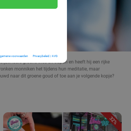
lgemene voorwaarden
Privacybeleid / AVG
ijzondere groene thee uit Japan en heeft hij een rijke
ronken monniken het tijdens hun meditatie, maar
nieuwd naar dit groene goud of toe aan je volgende kopje?
32%