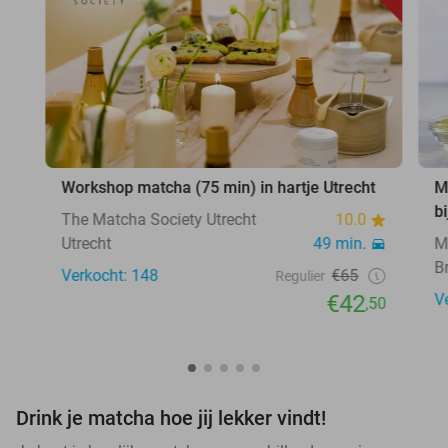
Workshop matcha (75 min) in hartje Utrecht
M
b
The Matcha Society Utrecht
10.0
Utrecht
49 min.
M
B
Verkocht: 148
€65
Regulier
€42
V
,50
Drink je matcha hoe jij lekker vindt!