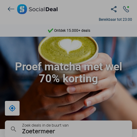
Bereikbaar tot 23:00
Ontdek 15.000+ deals
7 dagen per week beschikbaar
10+ miljoen leden
Proef matcha met wel
9,4
70% korting
Ontdek 15.000+ deals
Bij mij in de buurt
Zoek deals in de buurt van
Zoetermeer