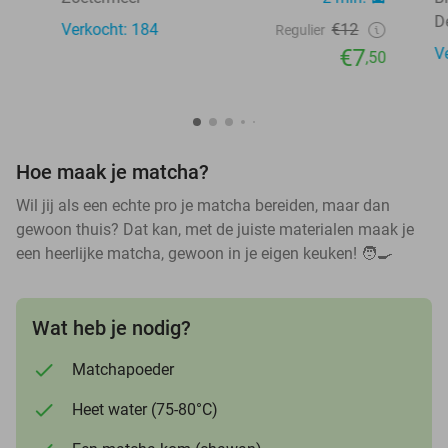
D
Verkocht: 184
€12
Regulier
€7
V
,50
Hoe maak je matcha?
Wil jij als een echte pro je matcha bereiden, maar dan
gewoon thuis? Dat kan, met de juiste materialen maak je
een heerlijke matcha, gewoon in je eigen keuken! 🧑🍳
Wat heb je nodig?
Matchapoeder
Heet water (75-80°C)