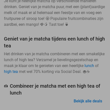
Je kunt je heerlijke matcha op verschillende manieren
drinken. Geniet van je matcha puur, met een (plant)aardige
melk of maak er al helemaal een feestje van en voeg een
fruitpuree of siroop toe! 🤩 Populaire fruitcombinaties zijn
aardbei, een mango! 🍓🥭 Tast toe! 🍵
Geniet van je matcha tijdens een lunch of high
tea
Het drinken van je matcha combineren met een smakelijke
lunch of high tea? Verzamel je lievelingsgezelschap en
maak je klaar om te genieten van een heerlijke
lunch
of
high tea
met wel 70% korting via Social Deal. 🧁☕
Combineer je matcha met een high tea of
🍰
lunch
Bekijk alle deals