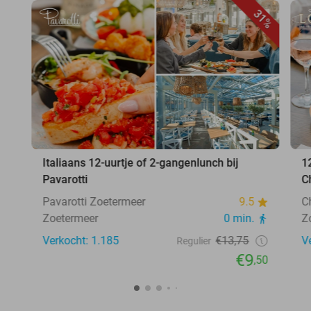
31%
Italiaans 12-uurtje of 2-gangenlunch bij
1
Pavarotti
C
Pavarotti Zoetermeer
9.5
C
Zoetermeer
0 min.
Z
Verkocht: 1.185
€13,75
V
Regulier
€9
,50