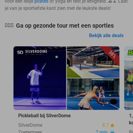
voor een lesje
pilates
of yoga en test je lenigheid. ⛳🧘 Laat
je van je sportiefste kant zien met de leukste deals!
Ga op gezonde tour met een sportles
🧘🏻‍♀️
Bekijk alle deals
38%
Pickleball bij SilverDome
1
k
SilverDome
8.7
Zoetermeer
2 min.
B