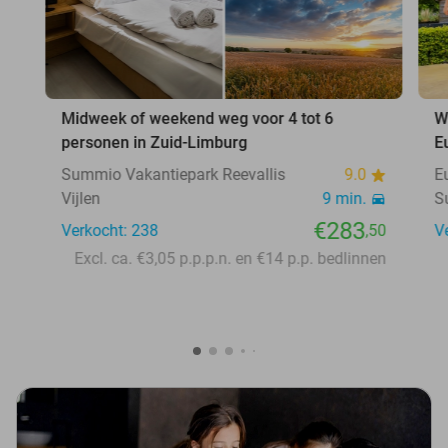
Midweek of weekend weg voor 4 tot 6
W
personen in Zuid-Limburg
E
Summio Vakantiepark Reevallis
9.0
E
Vijlen
9 min.
S
€283
Verkocht: 238
,50
V
Excl. ca. €3,05 p.p.p.n. en €14 p.p. bedlinnen