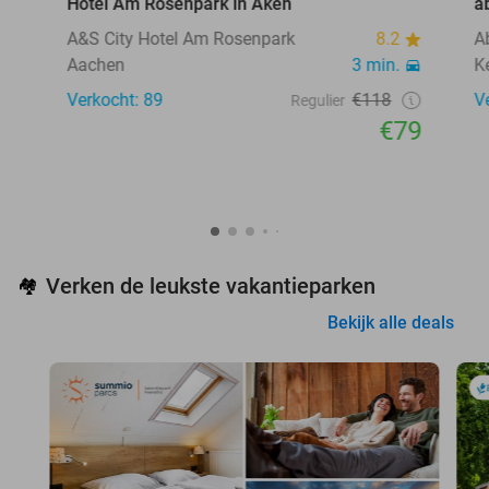
Hotel Am Rosenpark in Aken
a
A&S City Hotel Am Rosenpark
8.2
A
Aachen
3 min.
K
Verkocht: 89
€118
V
Regulier
€79
Verken de leukste vakantieparken
🏘️
Bekijk alle deals