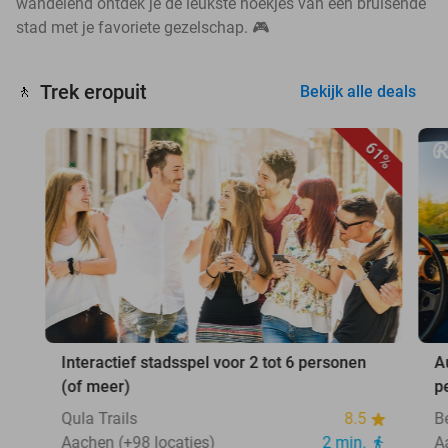
wandelend ontdek je de leukste hoekjes van een bruisende
stad met je favoriete gezelschap. 🎮
Trek eropuit
🚶
Bekijk alle deals
61%
Interactief stadsspel voor 2 tot 6 personen
A
(of meer)
p
Qula Trails
8.5
B
Aachen (+98 locaties)
2 min.
A