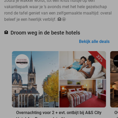
zodra je wakker wordt, tot een knus huisje op een
vakantiepark waar je ‘s avonds met het hele gezelschap
rond de tafel geniet van een zelfgemaakte maaltijd: overal
beleef je een heerlijk verblijf. 🏨🤩
Droom weg in de beste hotels
🏨
Bekijk alle deals
33%
Overnachting voor 2 + evt. ontbijt bij A&S City
O