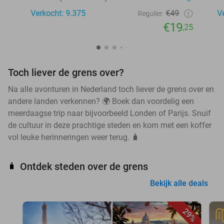
Verkocht: 9.375
€49
V
Regulier
€19
,25
Toch liever de grens over?
Na alle avonturen in Nederland toch liever de grens over en
andere landen verkennen? 🌍 Boek dan voordelig een
meerdaagse trip naar bijvoorbeeld Londen of Parijs. Snuif
de cultuur in deze prachtige steden en kom met een koffer
vol leuke herinneringen weer terug. 🧳
Ontdek steden over de grens
🧳
Bekijk alle deals
29%