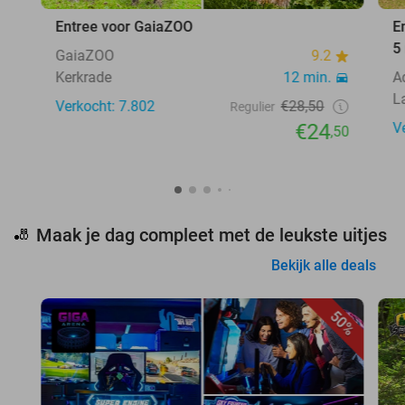
Entree voor GaiaZOO
E
5
GaiaZOO
9.2
Kerkrade
12 min.
A
L
Verkocht: 7.802
€28,50
Regulier
€24
V
,50
Maak je dag compleet met de leukste uitjes
🎳
Bekijk alle deals
50%