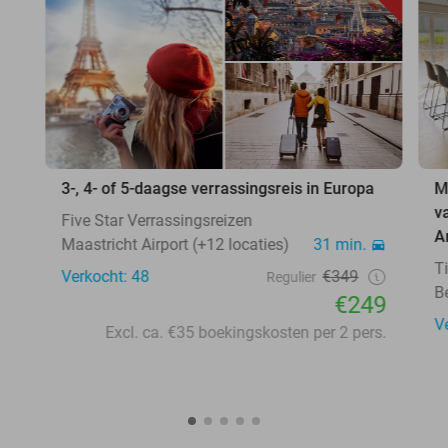
3-, 4- of 5-daagse verrassingsreis in Europa
M
v
Five Star Verrassingsreizen
A
Maastricht Airport (+12 locaties)
31 min.
T
Verkocht: 48
€349
Regulier
B
€249
V
Excl. ca. €35 boekingskosten per 2 pers.