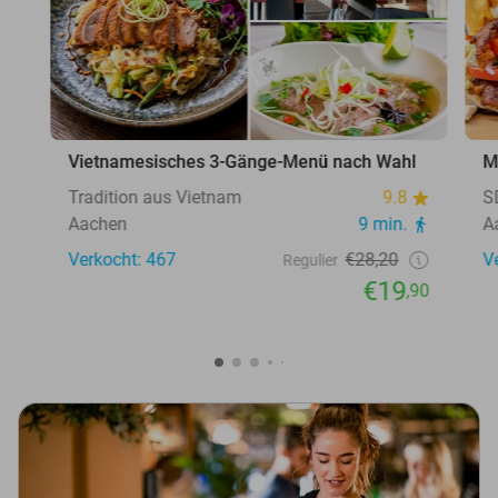
Vietnamesisches 3-Gänge-Menü nach Wahl
M
Tradition aus Vietnam
9.8
S
Aachen
9 min.
A
Verkocht: 467
€28,20
V
Regulier
€19
,90