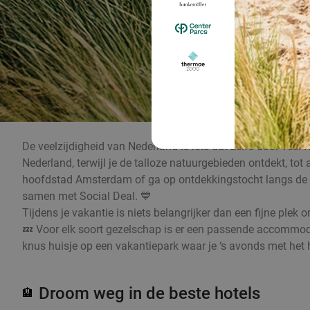
De veelzijdigheid van Nederland is iets dat zelfs door veel 
Nederland, terwijl je de talloze natuurgebieden ontdekt, t
hoofdstad Amsterdam of ga op ontdekkingstocht langs de mo
samen met Social Deal. 💙
Tijdens je vakantie is niets belangrijker dan een fijne plek
💤 Voor elk soort gezelschap is er een passende accommodat
knus huisje op een vakantiepark waar je ‘s avonds met het he
Droom weg in de beste hotels
🏨