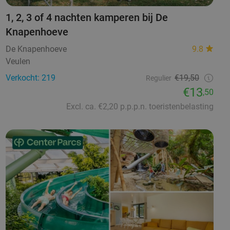
1, 2, 3 of 4 nachten kamperen bij De
Knapenhoeve
De Knapenhoeve
9.8
Veulen
Verkocht: 219
€19,50
Regulier
€13
,50
Excl. ca. €2,20 p.p.p.n. toeristenbelasting