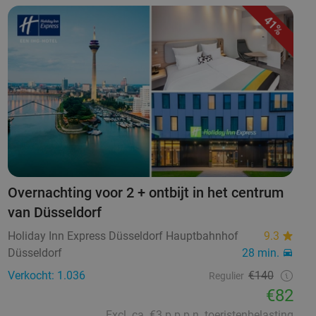
41%
Overnachting voor 2 + ontbijt in het centrum
van Düsseldorf
Holiday Inn Express Düsseldorf Hauptbahnhof
9.3
Düsseldorf
28 min.
Verkocht: 1.036
€140
Regulier
€82
Excl. ca. €3 p.p.p.n. toeristenbelasting