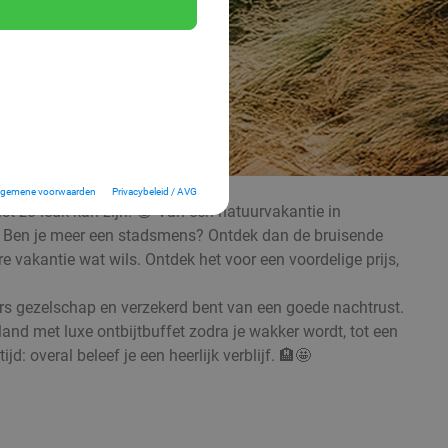
lgemene voorwaarden
Privacybeleid / AVG
ist zo leuk kan zijn! 😁 Van een natuurvakantie in
🌳🌊 Ben je meer een stadsmens? Ontdek dan de bruisende
vakantie wat wils. Ontdek het voor een voordelige prijs,
kaars gezelschap en verzekerd bent van een goede nachtrust.
nd met luxe ontbijtbuffet zodra je wakker wordt, tot een
 overal beleef je een heerlijk verblijf. 🏨🤩