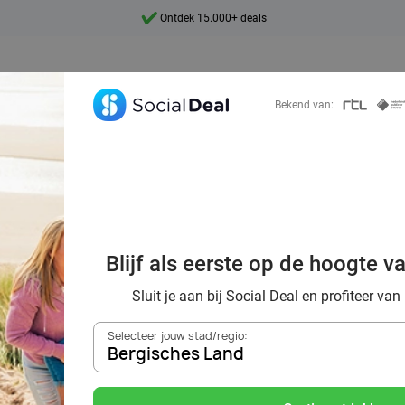
7 dagen per week beschikbaar
10+ miljoen leden
9,4
Bekend van:
Ontdek 15.000+ deals
e in Nederland: o
te plekken, nat
Blijf als eerste op de hoogte v
sen samen met S
Sluit je aan bij Social Deal en profiteer van
Selecteer jouw stad/regio:
Bergisches Land
Zoek deals in de buurt van
Bergisches Land