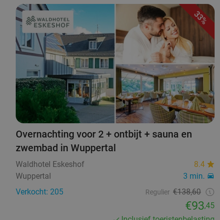
33%
Overnachting voor 2 + ontbijt + sauna en
zwembad in Wuppertal
Waldhotel Eskeshof
8.4
Wuppertal
3 min.
Verkocht: 205
€138,60
Regulier
€93
,45
Inclusief toeristenbelasting