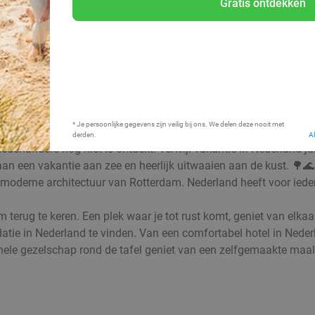
Gratis ontdekken
Bij mij in de buurt
* Je persoonlijke gegevens zijn veilig bij ons. We delen deze nooit met
derden.
A
Nederlanders nog niet is ontdekt. Terwijl vakantie in Nederland ju
ot aan een vakantie aan zee en heerlijk uitwaaien aan de kust. 
derne architectuur van Rotterdam. Nederland heeft voor iedere 
 om terug te keren. Een plek waar je tot rust komt, geniet van el
ie in Nederland te vinden. Van een comfortabel hotel in Nederla
le gezelschap rond de tafel geniet van een zelfgemaakte maaltijd: