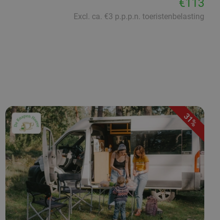
€113
Excl. ca. €3 p.p.p.n. toeristenbelasting
31%