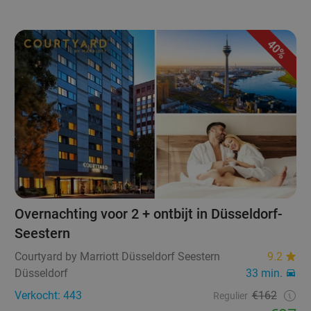
40%
Overnachting voor 2 + ontbijt in Düsseldorf-
Seestern
Courtyard by Marriott Düsseldorf Seestern
9.2
Düsseldorf
33 min.
Verkocht: 443
€162
Regulier