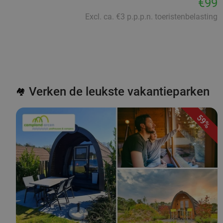
€99
Excl. ca. €3 p.p.p.n. toeristenbelasting
Verken de leukste vakantieparken
🏘️
59%