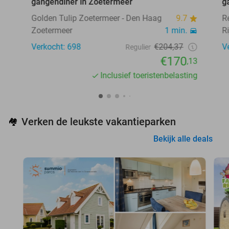
gangendiner in Zoetermeer
g
Golden Tulip Zoetermeer - Den Haag
9.7
R
Zoetermeer
1 min.
R
Verkocht: 698
€204,37
V
Regulier
€170
,13
Inclusief toeristenbelasting
Verken de leukste vakantieparken
🏘️
Bekijk alle deals