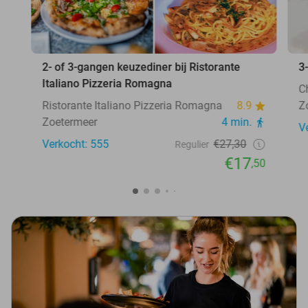
2- of 3-gangen keuzediner bij Ristorante
3
Italiano Pizzeria Romagna
C
Ristorante Italiano Pizzeria Romagna
8.9
Z
Zoetermeer
4 min.
V
Verkocht: 555
€27,30
Regulier
€17
,50