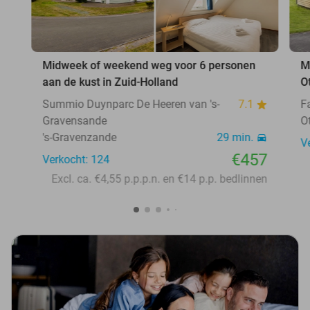
Midweek of weekend weg voor 6 personen
M
aan de kust in Zuid-Holland
O
Summio Duynparc De Heeren van 's-
7.1
F
Gravensande
O
's-Gravenzande
29 min.
V
€457
Verkocht: 124
Excl. ca. €4,55 p.p.p.n. en €14 p.p. bedlinnen