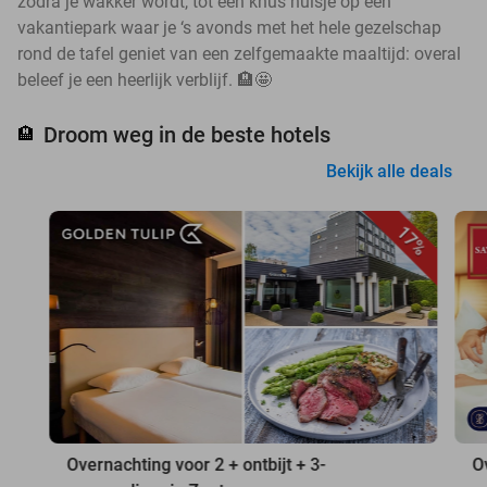
zodra je wakker wordt, tot een knus huisje op een
vakantiepark waar je ‘s avonds met het hele gezelschap
rond de tafel geniet van een zelfgemaakte maaltijd: overal
beleef je een heerlijk verblijf. 🏨🤩
Droom weg in de beste hotels
🏨
Bekijk alle deals
17%
Overnachting voor 2 + ontbijt + 3-
O