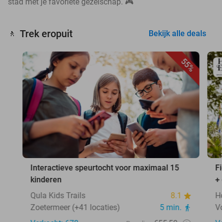
stad met je favoriete gezelschap. 🎮
Trek eropuit
🚶
Bekijk alle deals
55%
Interactieve speurtocht voor maximaal 15
F
kinderen
+
Qula Kids Trails
8.1
H
Zoetermeer (+41 locaties)
5 min.
V