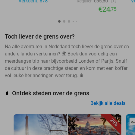
Verkocht: 678
€55,50
V
Regulier
€24
,75
Toch liever de grens over?
Na alle avonturen in Nederland toch liever de grens over en
andere landen verkennen? 🌍 Boek dan voordelig een
meerdaagse trip naar bijvoorbeeld Londen of Parijs. Snuif
de cultuur in deze prachtige steden en kom met een koffer
vol leuke herinneringen weer terug. 🧳
Ontdek steden over de grens
🧳
Bekijk alle deals
29%