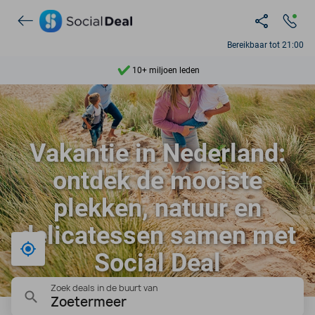
7 dagen per week beschikbaar
10+ miljoen leden
Bereikbaar tot 21:00
9,4
Ontdek 15.000+ deals
Vakantie in Nederland:
ontdek de mooiste
plekken, natuur en
delicatessen samen met
Bij mij in de buurt
Social Deal
Zoek deals in de buurt van
Zoetermeer