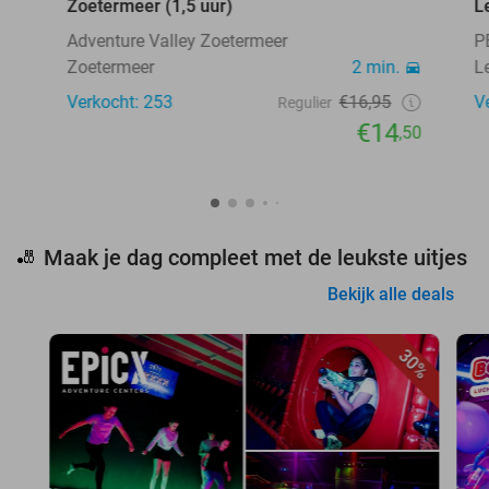
Zoetermeer (1,5 uur)
L
Adventure Valley Zoetermeer
P
Zoetermeer
2 min.
L
Verkocht: 253
€16,95
V
Regulier
€14
,50
Maak je dag compleet met de leukste uitjes
🎳
Bekijk alle deals
30%