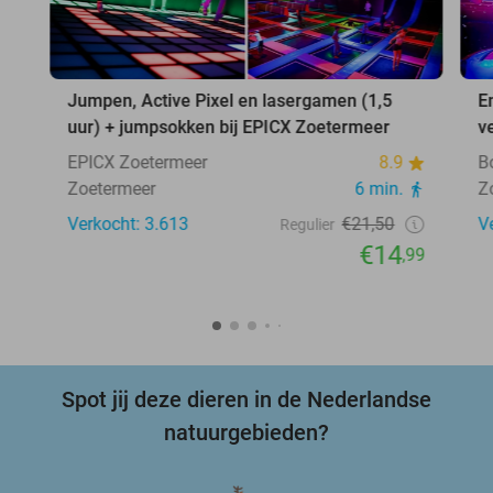
Jumpen, Active Pixel en lasergamen (1,5
E
uur) + jumpsokken bij EPICX Zoetermeer
v
EPICX Zoetermeer
8.9
B
Zoetermeer
6 min.
Z
Verkocht: 3.613
€21,50
V
Regulier
€14
,99
Spot jij deze dieren in de Nederlandse
natuurgebieden?