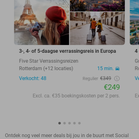
3-, 4- of 5-daagse verrassingsreis in Europa
4
Five Star Verrassingsreizen
G
Rotterdam (+12 locaties)
15 min.
R
Verkocht: 48
€349
V
Regulier
€249
Excl. ca. €35 boekingskosten per 2 pers.
Ontdek nog veel meer deals bij jou in de buurt met Social