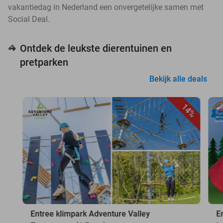
vakantiedag in Nederland een onvergetelijke samen met
Social Deal.
Ontdek de leukste dierentuinen en
🦓
pretparken
Bekijk alle deals
14%
Entree klimpark Adventure Valley
E