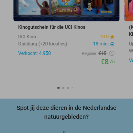
Kinogutschein für die UCI Kinos
(
K
UCI Kino
10.0
Duisburg (+20 locaties)
18 min.
U
W
Verkocht: 4.950
€15
Regulier
€8
V
,75
Spot jij deze dieren in de Nederlandse
natuurgebieden?