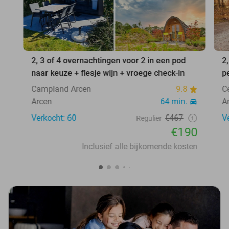
2, 3 of 4 overnachtingen voor 2 in een pod
2
naar keuze + flesje wijn + vroege check-in
p
Campland Arcen
9.8
C
Arcen
64 min.
A
Verkocht: 60
€467
V
Regulier
€190
Inclusief alle bijkomende kosten