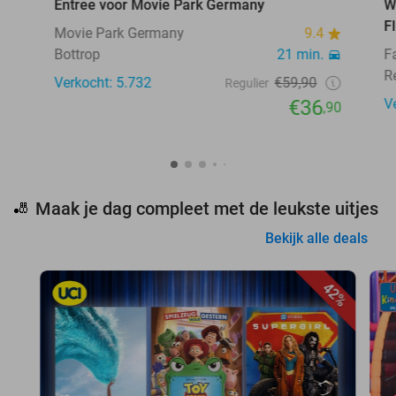
Entree voor Movie Park Germany
W
F
Movie Park Germany
9.4
Bottrop
21 min.
F
R
Verkocht: 5.732
€59,90
Regulier
€36
V
,90
Maak je dag compleet met de leukste uitjes
🎳
Bekijk alle deals
42%