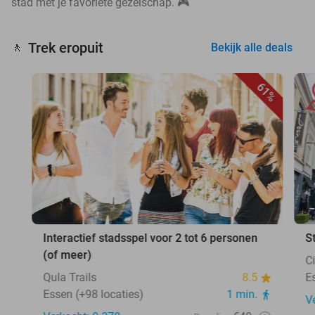
stad met je favoriete gezelschap. 🎮
Trek eropuit
🚶
Bekijk alle deals
61%
Interactief stadsspel voor 2 tot 6 personen
S
(of meer)
C
Qula Trails
8.5
E
Essen (+98 locaties)
1 min.
V