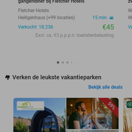
gangendiner bij Fletcher Hotels
z
Fletcher Hotels
W
Heiligenhaus (+99 locaties)
15 min.
W
€45
Verkocht: 18.236
V
Excl. ca. €3 p.p.p.n. toeristenbelasting
Verken de leukste vakantieparken
🏘️
Bekijk alle deals
59%