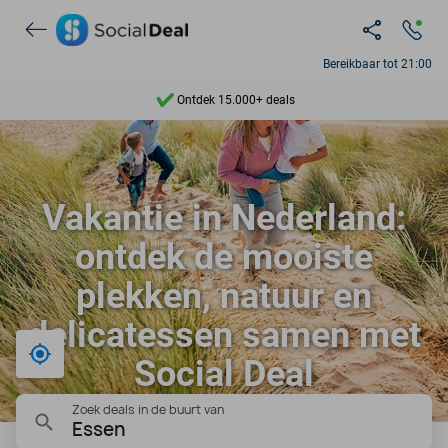
Bereikbaar tot 21:00
Ontdek 15.000+ deals
7 dagen per week beschikbaar
10+ miljoen leden
Vakantie in Nederland:
9,4
ontdek de mooiste
Ontdek 15.000+ deals
plekken, natuur en
delicatessen samen met
Bij mij in de buurt
Social Deal
Zoek deals in de buurt van
Essen