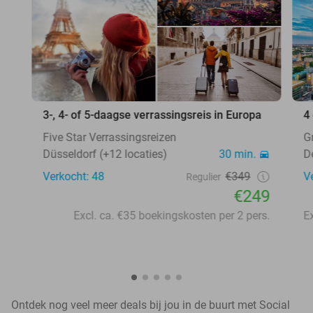
3-, 4- of 5-daagse verrassingsreis in Europa
4
Five Star Verrassingsreizen
G
Düsseldorf (+12 locaties)
30 min.
D
Verkocht: 48
€349
V
Regulier
€249
Excl. ca. €35 boekingskosten per 2 pers.
Ontdek nog veel meer deals bij jou in de buurt met Social