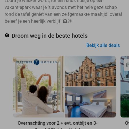
zodra je wakker wordt, tot een knus huisje op een
vakantiepark waar je ‘s avonds met het hele gezelschap
rond de tafel geniet van een zelfgemaakte maaltijd: overal
beleef je een heerlijk verblijf. 🏨🤩
Droom weg in de beste hotels
🏨
Bekijk alle deals
Overnachting voor 2 + evt. ontbijt en 3-
O