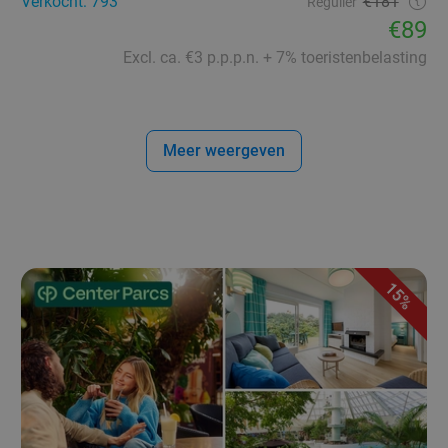
Verkocht: 793
€181
Regulier
€89
Excl. ca. €3 p.p.p.n. + 7% toeristenbelasting
Meer weergeven
15%