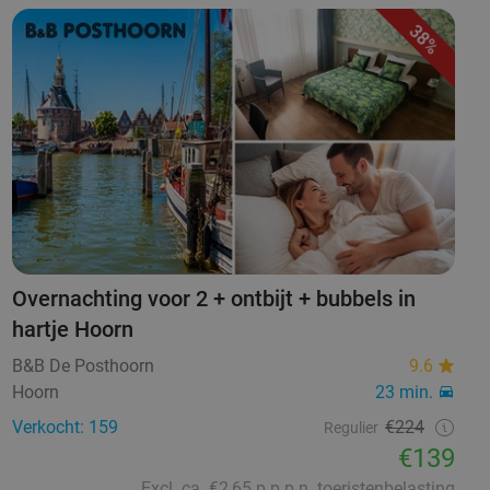
38%
Overnachting voor 2 + ontbijt + bubbels in
hartje Hoorn
B&B De Posthoorn
9.6
Hoorn
23 min.
Verkocht: 159
€224
Regulier
€139
Excl. ca. €2,65 p.p.p.n. toeristenbelasting