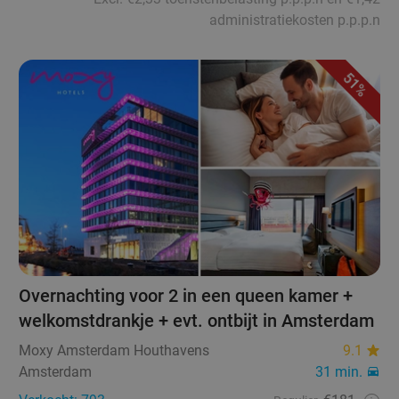
administratiekosten p.p.p.n
51%
Overnachting voor 2 in een queen kamer +
welkomstdrankje + evt. ontbijt in Amsterdam
Moxy Amsterdam Houthavens
9.1
Amsterdam
31 min.