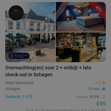
43%
Overnachting(en) voor 2 + ontbijt + late
check-out in Schagen
Hotel Marktstad
9.8
Schagen
19 min.
Verkocht: 1.415
€174
Regulier
€99
Excl. €2,33 toeristenbelasting p.p.p.n en €1,42