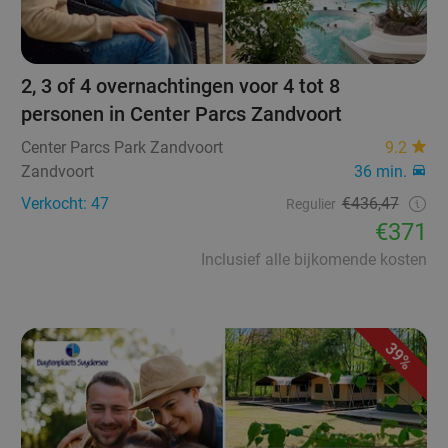
2, 3 of 4 overnachtingen voor 4 tot 8
personen in Center Parcs Zandvoort
Center Parcs Park Zandvoort
9.2
Zandvoort
36 min.
Verkocht: 47
€436,47
Regulier
€371
Inclusief alle bijkomende kosten
39%