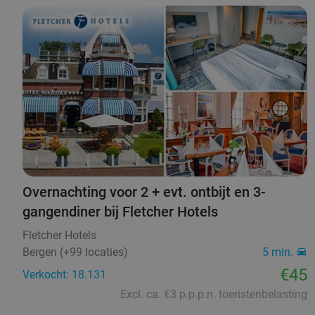
Overnachting voor 2 + evt. ontbijt en 3-
gangendiner bij Fletcher Hotels
Fletcher Hotels
Bergen (+99 locaties)
5 min.
€45
Verkocht: 18.131
Excl. ca. €3 p.p.p.n. toeristenbelasting