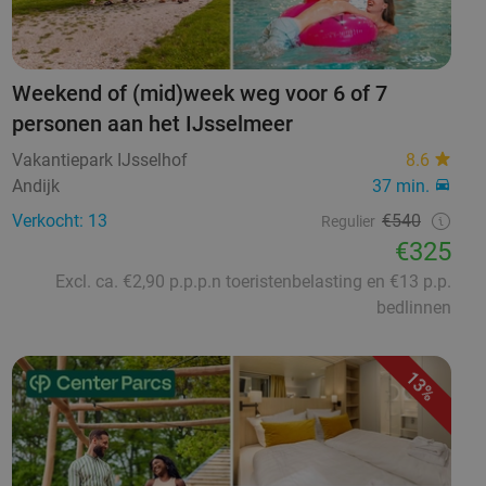
Weekend of (mid)week weg voor 6 of 7
personen aan het IJsselmeer
Vakantiepark IJsselhof
8.6
Andijk
37 min.
Verkocht: 13
€540
Regulier
€325
Excl. ca. €2,90 p.p.p.n toeristenbelasting en €13 p.p.
bedlinnen
13%