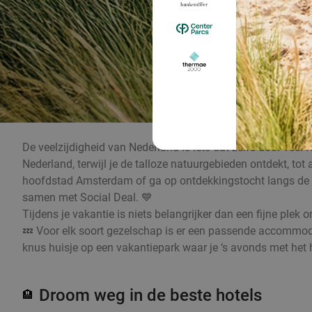
De veelzijdigheid van Nederland is iets dat zelfs door veel 
Nederland, terwijl je de talloze natuurgebieden ontdekt, t
hoofdstad Amsterdam of ga op ontdekkingstocht langs de mo
samen met Social Deal. 💙
Tijdens je vakantie is niets belangrijker dan een fijne plek
💤 Voor elk soort gezelschap is er een passende accommodat
knus huisje op een vakantiepark waar je ‘s avonds met het he
Droom weg in de beste hotels
🏨