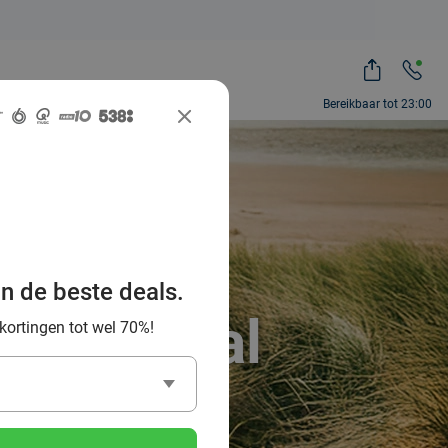
Bereikbaar tot 23:00
ntdek de
uur en
an de beste deals.
ocial Deal
 kortingen tot wel 70%!