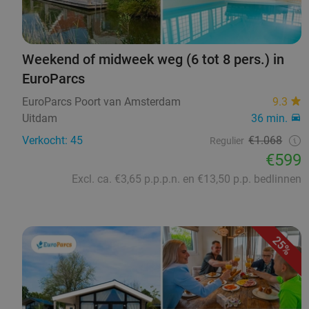
Weekend of midweek weg (6 tot 8 pers.) in
EuroParcs
EuroParcs Poort van Amsterdam
9.3
Uitdam
36 min.
Verkocht: 45
€1.068
Regulier
€599
Excl. ca. €3,65 p.p.p.n. en €13,50 p.p. bedlinnen
25%