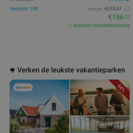
Verkocht: 180
€273,37
Regulier
€156
,37
Inclusief toeristenbelasting
Verken de leukste vakantieparken
🏘️
44%