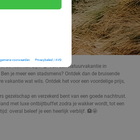
lgemene voorwaarden
Privacybeleid / AVG
ist zo leuk kan zijn! 😁 Van een natuurvakantie in
🌳🌊 Ben je meer een stadsmens? Ontdek dan de bruisende
vakantie wat wils. Ontdek het voor een voordelige prijs,
kaars gezelschap en verzekerd bent van een goede nachtrust.
nd met luxe ontbijtbuffet zodra je wakker wordt, tot een
 overal beleef je een heerlijk verblijf. 🏨🤩