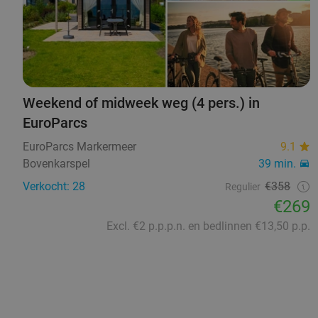
Weekend of midweek weg (4 pers.) in
EuroParcs
EuroParcs Markermeer
9.1
Bovenkarspel
39 min.
Verkocht: 28
€358
Regulier
€269
Excl. €2 p.p.p.n. en bedlinnen €13,50 p.p.