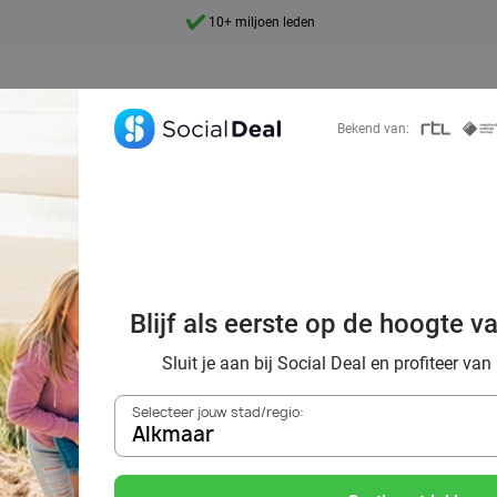
9,4
Ontdek 15.000+ deals
Bekend van:
e in Nederland: o
te plekken, nat
Blijf als eerste op de hoogte v
sen samen met S
Sluit je aan bij Social Deal en profiteer van
Selecteer jouw stad/regio:
Alkmaar
Zoek deals in de buurt van
Alkmaar