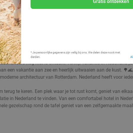
Gratis ontdekken
Bij mij in de buurt
* Je persoonlijke gegevens zijn veilig bij ons. We delen deze nooit met
derden.
A
Nederlanders nog niet is ontdekt. Terwijl vakantie in Nederland ju
ot aan een vakantie aan zee en heerlijk uitwaaien aan de kust. 
derne architectuur van Rotterdam. Nederland heeft voor iedere 
 om terug te keren. Een plek waar je tot rust komt, geniet van el
ie in Nederland te vinden. Van een comfortabel hotel in Nederla
le gezelschap rond de tafel geniet van een zelfgemaakte maaltijd: