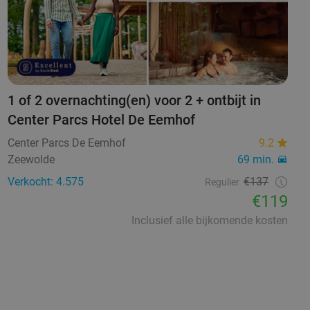
1 of 2 overnachting(en) voor 2 + ontbijt in
Center Parcs Hotel De Eemhof
Center Parcs De Eemhof
9.2
Zeewolde
69 min.
Verkocht: 4.575
€137
Regulier
€119
Inclusief alle bijkomende kosten