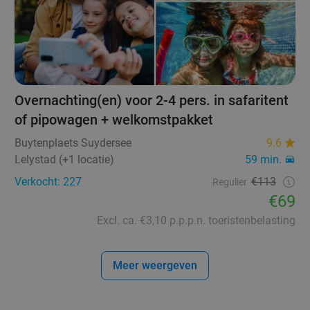
Overnachting(en) voor 2-4 pers. in safaritent
of pipowagen + welkomstpakket
Buytenplaets Suydersee
9.6
Lelystad (+1 locatie)
59 min.
Verkocht: 227
€113
Regulier
€69
Excl. ca. €3,10 p.p.p.n. toeristenbelasting
Meer weergeven