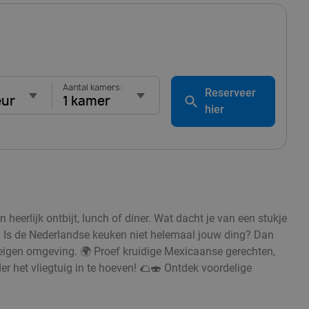
Aantal kamers:
Reserveer
eur
1 kamer
hier
eerlijk ontbijt, lunch of diner. Wat dacht je van een stukje
 Is de Nederlandse keuken niet helemaal jouw ding? Dan
eigen omgeving. 🌍 Proef kruidige Mexicaanse gerechten,
r het vliegtuig in te hoeven! 🌮🍣 Ontdek voordelige