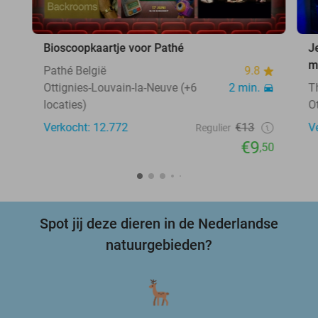
Bioscoopkaartje voor Pathé
J
m
Pathé België
9.8
Ottignies-Louvain-la-Neuve (+6
2 min.
T
locaties)
O
Verkocht: 12.772
€13
V
Regulier
€9
,50
Spot jij deze dieren in de Nederlandse
natuurgebieden?