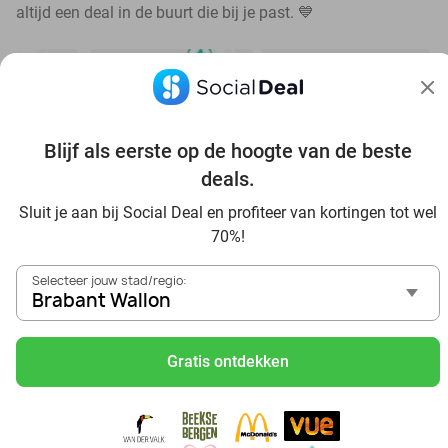
altijd een deal in de buurt die bij je past. 💙
Blijf als eerste op de hoogte van de beste
Ontdek de beste deals bij jou in de buurt
deals.
Sluit je aan bij Social Deal en profiteer van kortingen tot wel
70%!
Selecteer jouw stad/regio:
Brabant Wallon
Voordelig genieten in Brabant Wallon: haal deal-inspiratie
uit onze blogs
Gratis ontdekken
Mangez des sushis à Brabant Wallon
Mangez à volonté à Brabant Wallon
Center Parcs Les Ardennes