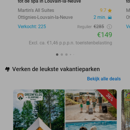
tot de spa in Louvain-la-Neuve
t
Martin's All Suites
9.7
M
Ottignies-Louvain-la-Neuve
2 min.
O
Verkocht: 225
€285
V
Regulier
€149
Excl. ca. €1,46 p.p.p.n. toeristenbelasting
Verken de leukste vakantieparken
🏘️
Bekijk alle deals
36%