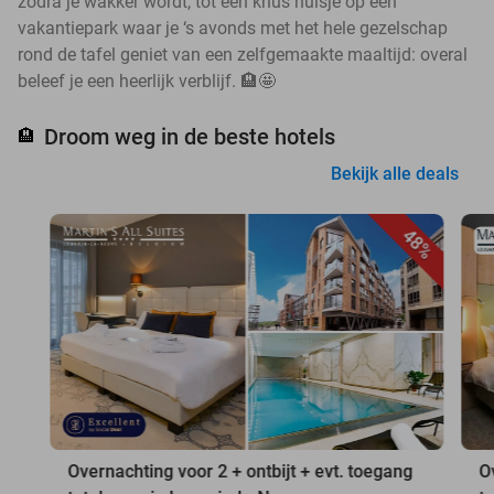
zodra je wakker wordt, tot een knus huisje op een
vakantiepark waar je ‘s avonds met het hele gezelschap
rond de tafel geniet van een zelfgemaakte maaltijd: overal
beleef je een heerlijk verblijf. 🏨🤩
Droom weg in de beste hotels
🏨
Bekijk alle deals
48%
Overnachting voor 2 + ontbijt + evt. toegang
O