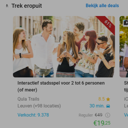
Trek eropuit
🚶
Bekijk alle deals
61%
Interactief stadsspel voor 2 tot 6 personen
S
(of meer)
ti
Qula Trails
8.5
i
Leuven (+98 locaties)
30 min.
L
Verkocht: 9.378
€49
V
Regulier
€19
,25