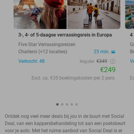
3-, 4- of 5-daagse verrassingsreis in Europa
4
Five Star Verrassingsreizen
G
Charleroi (+12 locaties)
25 min.
B
Verkocht: 48
€349
V
Regulier
€249
Excl. ca. €35 boekingskosten per 2 pers.
Ontdek nog veel meer deals bij jou in de buurt met Social
Deal, van een kappersbehandeling tot aan een poetsbeurt
voor je auto. Met het ruime aanbod van Social Deal is er