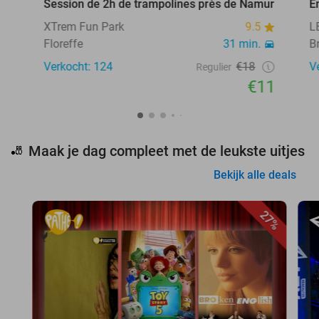
Session de 2h de trampolines près de Namur
E
XTrem Fun Park
9.5
L
Floreffe
31 min.
B
Verkocht: 124
€18
V
Regulier
€11
Maak je dag compleet met de leukste uitjes
🎳
Bekijk alle deals
27%