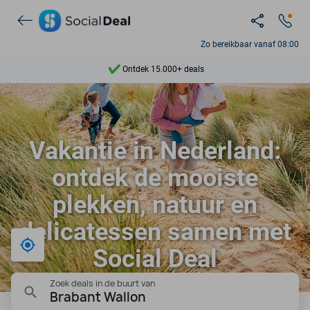
Ontdek 15.000+ deals
Zo bereikbaar vanaf 08:00
7 dagen per week beschikbaar
10+ miljoen leden
9,4
Vakantie in Nederland:
Ontdek 15.000+ deals
ontdek de mooiste
plekken, natuur en
delicatessen samen met
Bij mij in de buurt
Social Deal
Zoek deals in de buurt van
Brabant Wallon