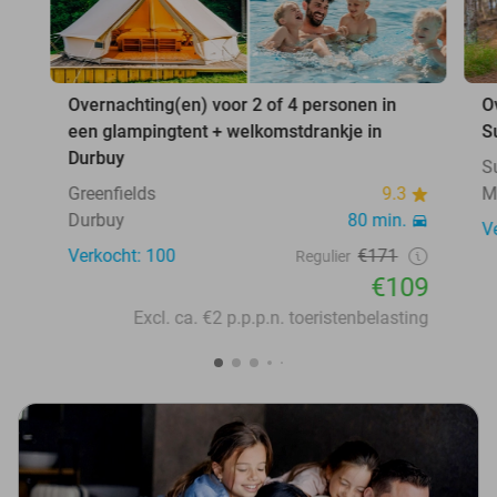
Overnachting(en) voor 2 of 4 personen in
O
een glampingtent + welkomstdrankje in
S
Durbuy
S
Greenfields
9.3
M
Durbuy
80 min.
V
Verkocht: 100
€171
Regulier
€109
Excl. ca. €2 p.p.p.n. toeristenbelasting