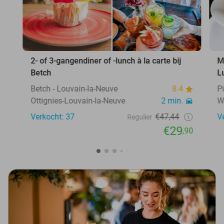
2- of 3-gangendiner of -lunch à la carte bij
M
Betch
L
Betch - Louvain-la-Neuve
8.4
P
Ottignies-Louvain-la-Neuve
2 min.
W
Verkocht: 37
€47,44
V
Regulier
€29
,90