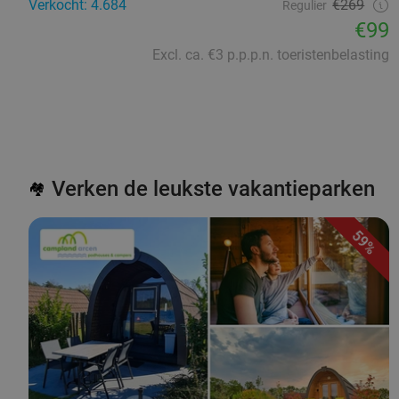
Verkocht: 4.684
€269
Regulier
€99
Excl. ca. €3 p.p.p.n. toeristenbelasting
Verken de leukste vakantieparken
🏘️
59%