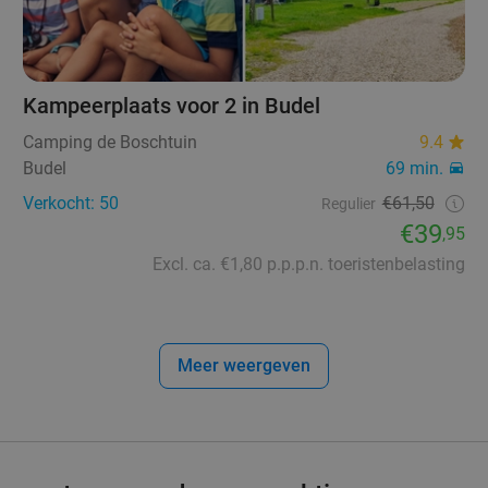
Kampeerplaats voor 2 in Budel
Camping de Boschtuin
9.4
Budel
69 min.
Verkocht: 50
€61,50
Regulier
€39
,95
Excl. ca. €1,80 p.p.p.n. toeristenbelasting
Meer weergeven