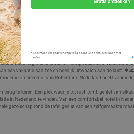
Gratis ontdekken
Bij mij in de buurt
* Je persoonlijke gegevens zijn veilig bij ons. We delen deze nooit met
derden.
A
Nederlanders nog niet is ontdekt. Terwijl vakantie in Nederland ju
ot aan een vakantie aan zee en heerlijk uitwaaien aan de kust. 
derne architectuur van Rotterdam. Nederland heeft voor iedere 
 om terug te keren. Een plek waar je tot rust komt, geniet van el
ie in Nederland te vinden. Van een comfortabel hotel in Nederla
le gezelschap rond de tafel geniet van een zelfgemaakte maaltijd: