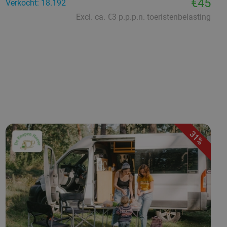
€45
Verkocht: 18.192
Excl. ca. €3 p.p.p.n. toeristenbelasting
31%