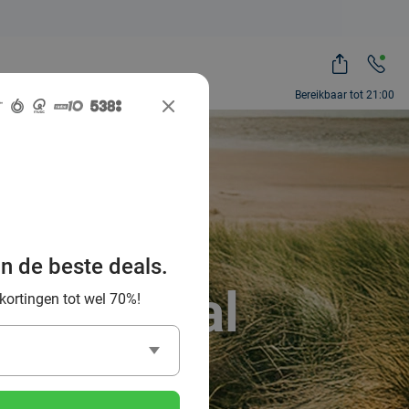
Bereikbaar tot 21:00
ntdek de
uur en
an de beste deals.
ocial Deal
 kortingen tot wel 70%!