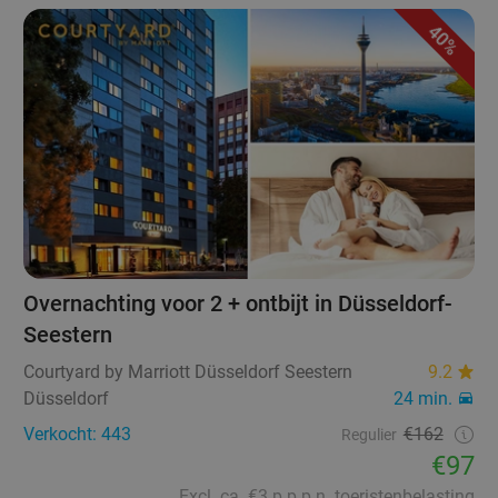
40%
Overnachting voor 2 + ontbijt in Düsseldorf-
Seestern
Courtyard by Marriott Düsseldorf Seestern
9.2
Düsseldorf
24 min.
Verkocht: 443
€162
Regulier
€97
Excl. ca. €3 p.p.p.n. toeristenbelasting