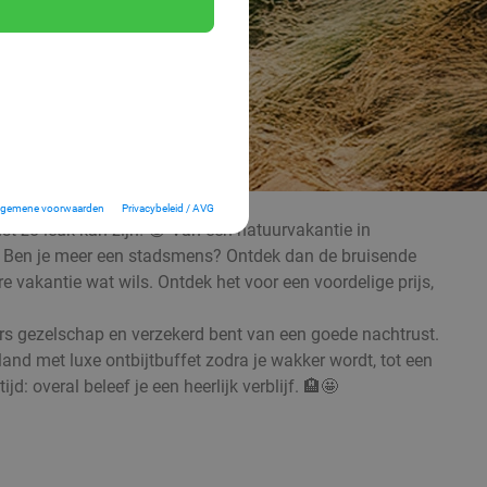
lgemene voorwaarden
Privacybeleid / AVG
ist zo leuk kan zijn! 😁 Van een natuurvakantie in
🌳🌊 Ben je meer een stadsmens? Ontdek dan de bruisende
vakantie wat wils. Ontdek het voor een voordelige prijs,
kaars gezelschap en verzekerd bent van een goede nachtrust.
nd met luxe ontbijtbuffet zodra je wakker wordt, tot een
 overal beleef je een heerlijk verblijf. 🏨🤩