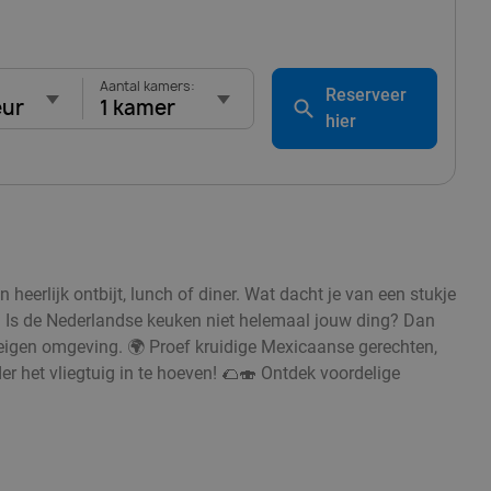
Aantal kamers:
Reserveer
eur
1 kamer
hier
eerlijk ontbijt, lunch of diner. Wat dacht je van een stukje
 Is de Nederlandse keuken niet helemaal jouw ding? Dan
eigen omgeving. 🌍 Proef kruidige Mexicaanse gerechten,
r het vliegtuig in te hoeven! 🌮🍣 Ontdek voordelige