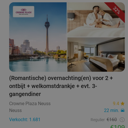
32%
(Romantische) overnachting(en) voor 2 +
ontbijt + welkomstdrankje + evt. 3-
gangendiner
Crowne Plaza Neuss
9.4
Neuss
22 min.
Verkocht: 1.681
€160
Regulier
€109