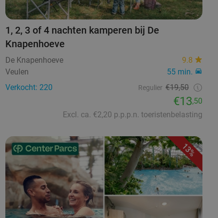
1, 2, 3 of 4 nachten kamperen bij De
Knapenhoeve
De Knapenhoeve
9.8
Veulen
55 min.
Verkocht: 220
€19,50
Regulier
€13
,50
Excl. ca. €2,20 p.p.p.n. toeristenbelasting
13%