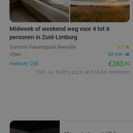
Midweek of weekend weg voor 4 tot 6
personen in Zuid-Limburg
Summio Vakantiepark Reevallis
9.0
Vijlen
63 min.
€283
Verkocht: 238
,50
Excl. ca. €3,05 p.p.p.n. en €14 p.p. bedlinnen