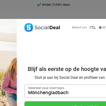
Ontdek 15.000+ deals
7 dagen per week beschikbaar
10+ miljoen leden
Bekend van:
9,4
Ontdek 15.000+ deals
e in Nederland: o
te plekken, nat
Blijf als eerste op de hoogte v
sen samen met S
Sluit je aan bij Social Deal en profiteer van
Selecteer jouw stad/regio:
Mönchengladbach
Zoek deals in de buurt van
Mönchengladbach