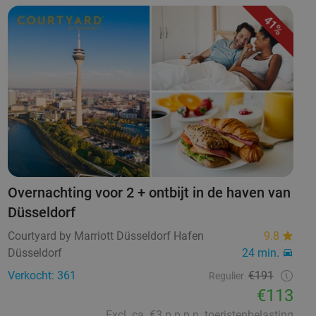
41%
Overnachting voor 2 + ontbijt in de haven van
Düsseldorf
Courtyard by Marriott Düsseldorf Hafen
9.8
Düsseldorf
24 min.
Verkocht: 361
€191
Regulier
€113
Excl. ca. €3 p.p.p.n. toeristenbelasting