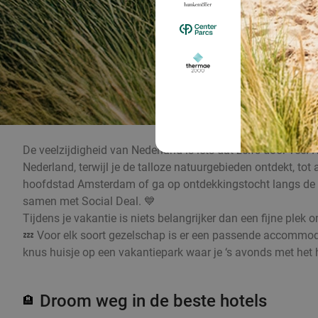
De veelzijdigheid van Nederland is iets dat zelfs door veel 
Nederland, terwijl je de talloze natuurgebieden ontdekt, t
hoofdstad Amsterdam of ga op ontdekkingstocht langs de mo
samen met Social Deal. 💙
Tijdens je vakantie is niets belangrijker dan een fijne plek
💤 Voor elk soort gezelschap is er een passende accommodat
knus huisje op een vakantiepark waar je ‘s avonds met het he
Droom weg in de beste hotels
🏨