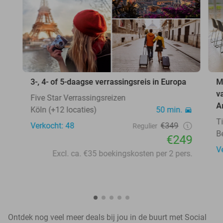
3-, 4- of 5-daagse verrassingsreis in Europa
M
v
Five Star Verrassingsreizen
A
Köln (+12 locaties)
50 min.
T
Verkocht: 48
€349
Regulier
B
€249
V
Excl. ca. €35 boekingskosten per 2 pers.
Ontdek nog veel meer deals bij jou in de buurt met Social