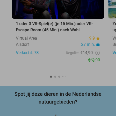
1 oder 3 VR-Spiel(e) (je 15 Min.) oder VR-
Z
Escape Room (45 Min.) nach Wahl
u
Virtual Area
9.9
W
Alsdorf
27 min.
B
Verkocht: 78
€14,90
V
Regulier
€9
,90
Spot jij deze dieren in de Nederlandse
natuurgebieden?