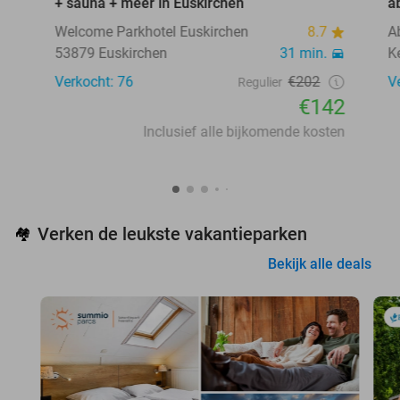
+ sauna + meer in Euskirchen
a
Welcome Parkhotel Euskirchen
8.7
A
53879 Euskirchen
31 min.
K
Verkocht: 76
€202
V
Regulier
€142
Inclusief alle bijkomende kosten
Verken de leukste vakantieparken
🏘️
Bekijk alle deals