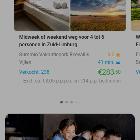
Midweek of weekend weg voor 4 tot 6
W
personen in Zuid-Limburg
E
Summio Vakantiepark Reevallis
9.0
E
Vijlen
41 min.
S
€283
Verkocht: 238
,50
V
Excl. ca. €3,05 p.p.p.n. en €14 p.p. bedlinnen