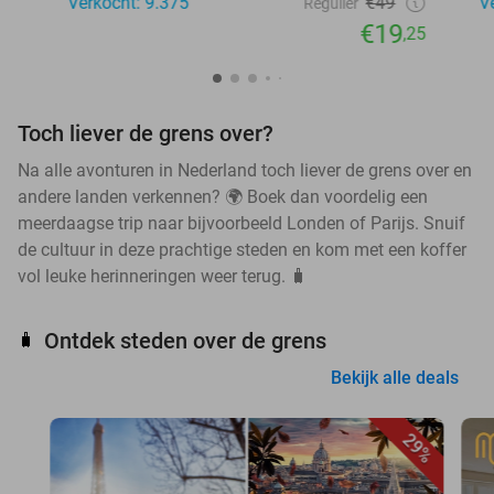
Verkocht: 9.375
€49
V
Regulier
€19
,25
Toch liever de grens over?
Na alle avonturen in Nederland toch liever de grens over en
andere landen verkennen? 🌍 Boek dan voordelig een
meerdaagse trip naar bijvoorbeeld Londen of Parijs. Snuif
de cultuur in deze prachtige steden en kom met een koffer
vol leuke herinneringen weer terug. 🧳
Ontdek steden over de grens
🧳
Bekijk alle deals
29%