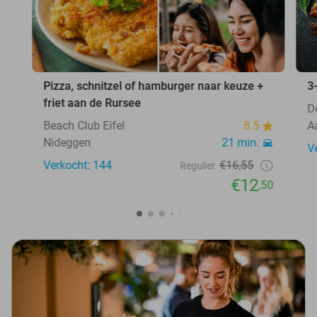
Pizza, schnitzel of hamburger naar keuze +
3
friet aan de Rursee
D
Beach Club Eifel
8.5
A
Nideggen
21 min.
V
Verkocht: 144
€16,55
Regulier
€12
,50