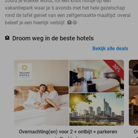
zodra je wakker wordt, tot een knus huisje op een
vakantiepark waar je ‘s avonds met het hele gezelschap
rond de tafel geniet van een zelfgemaakte maaltijd: overal
beleef je een heerlijk verblijf. 🏨🤩
Droom weg in de beste hotels
🏨
Bekijk alle deals
30%
Overnachting(en) voor 2 + ontbijt + parkeren
O