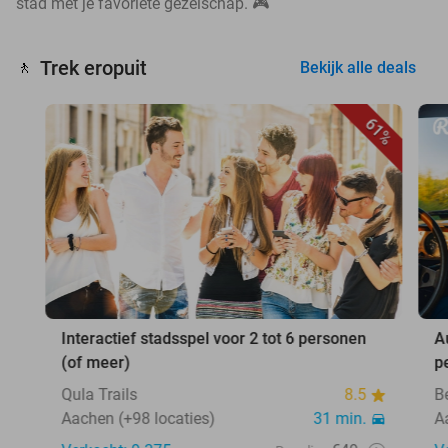
stad met je favoriete gezelschap. 🎮
Trek eropuit
🚶
Bekijk alle deals
61%
Interactief stadsspel voor 2 tot 6 personen
A
(of meer)
p
Qula Trails
8.5
B
Aachen (+98 locaties)
31 min.
A