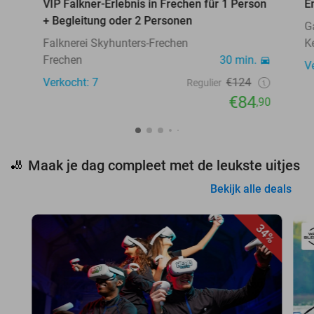
VIP Falkner-Erlebnis in Frechen für 1 Person
E
+ Begleitung oder 2 Personen
G
Falknerei Skyhunters-Frechen
K
Frechen
30 min.
V
Verkocht: 7
€124
Regulier
€84
,90
Maak je dag compleet met de leukste uitjes
🎳
Bekijk alle deals
34%