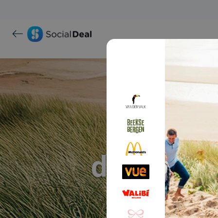
Vakanti
moois
delicates