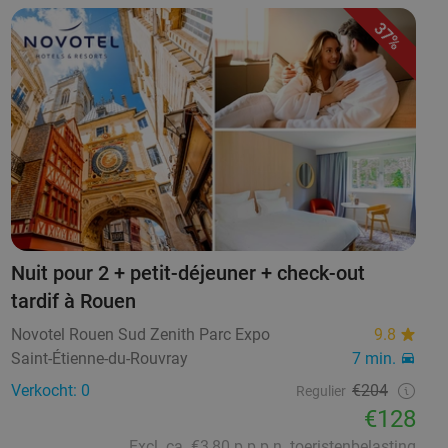
37%
Nuit pour 2 + petit-déjeuner + check-out
tardif à Rouen
Novotel Rouen Sud Zenith Parc Expo
9.8
Saint-Étienne-du-Rouvray
7 min.
Verkocht: 0
€204
Regulier
€128
Excl. ca. €3,80 p.p.p.n. toeristenbelasting