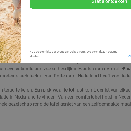
Gratis ontdekken
Bij mij in de buurt
* Je persoonlijke gegevens zijn veilig bij ons. We delen deze nooit met
derden.
A
Nederlanders nog niet is ontdekt. Terwijl vakantie in Nederland ju
ot aan een vakantie aan zee en heerlijk uitwaaien aan de kust. 
derne architectuur van Rotterdam. Nederland heeft voor iedere 
 om terug te keren. Een plek waar je tot rust komt, geniet van el
ie in Nederland te vinden. Van een comfortabel hotel in Nederla
le gezelschap rond de tafel geniet van een zelfgemaakte maaltijd: