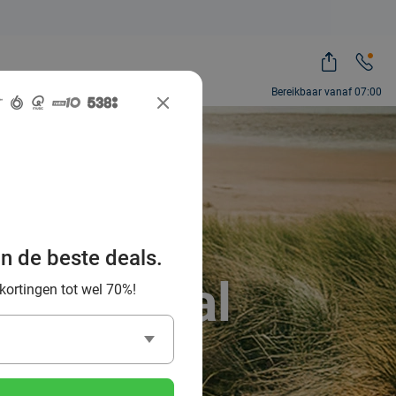
Bereikbaar vanaf 07:00
ntdek de
uur en
an de beste deals.
ocial Deal
 kortingen tot wel 70%!