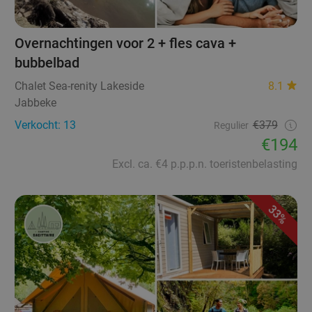
Overnachtingen voor 2 + fles cava +
bubbelbad
Chalet Sea-renity Lakeside
8.1
Jabbeke
Verkocht: 13
€379
Regulier
€194
Excl. ca. €4 p.p.p.n. toeristenbelasting
33%