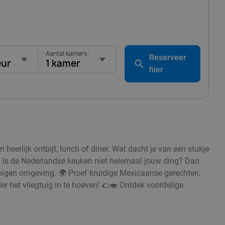
Aantal kamers:
Reserveer
eur
1 kamer
hier
eerlijk ontbijt, lunch of diner. Wat dacht je van een stukje
 Is de Nederlandse keuken niet helemaal jouw ding? Dan
eigen omgeving. 🌍 Proef kruidige Mexicaanse gerechten,
r het vliegtuig in te hoeven! 🌮🍣 Ontdek voordelige