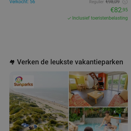
Verkocht: 56
€98,09
Regulier
€82
,95
Inclusief toeristenbelasting
Verken de leukste vakantieparken
🏘️