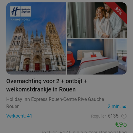
30%
Overnachting voor 2 + ontbijt +
welkomstdrankje in Rouen
Holiday Inn Express Rouen-Centre Rive Gauche
Rouen
2 min.
Verkocht: 41
€135
Regulier
€95
Excl. ca. €1,40 p.p.p.n. toeristenbelasting