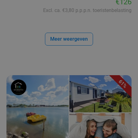
€126
Excl. ca. €3,80 p.p.p.n. toeristenbelasting
Meer weergeven
61%