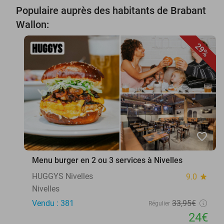
Populaire auprès des habitants de Brabant
Wallon:
29%
favorite_border
Menu burger en 2 ou 3 services à Nivelles
HUGGYS Nivelles
9.0
star
Nivelles
Vendu : 381
33
,95
€
Régulier
24€