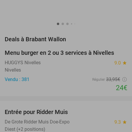
favorite_border
Deals à Brabant Wallon
Menu burger en 2 ou 3 services à Nivelles
29%
HUGGYS Nivelles
9.0
star
Nivelles
Vendu : 381
33
,95
€
Régulier
24€
favorite_border
Entrée pour Ridder Muis
22%
NEW
TODAY
De Grote Ridder Muis Doe-Expo
9.3
star
Diest (+2 positions)