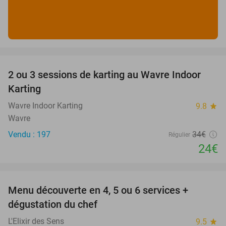
favorite_border
2 ou 3 sessions de karting au Wavre Indoor
29%
Karting
Wavre Indoor Karting
9.8
star
Wavre
Vendu : 197
34€
Régulier
24€
favorite_border
Menu découverte en 4, 5 ou 6 services +
41%
dégustation du chef
L'Elixir des Sens
9.5
star