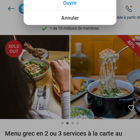
Découvrez + de 15.000 deals
Ouvrir
Disponible 7 jours par semaine
Annuler
Disponible à partir d
+ de 10 millions de membres
9,4
basé sur
205 972 avis
40%
SOLD
Découvrez + de 15.000 deals
OUT
Disponible 7 jours par semaine
+ de 10 millions de membres
favorite_border
Menu grec en 2 ou 3 services à la carte au