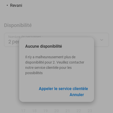
Revani
Disponibilité
Nombre de personnes :
2 personnes
Aucune disponibilité
août 2026
Il n'y a malheureusement plus de
disponibilité pour 2. Veuillez contacter
Lu
Ma
Me
Je
Ve
Sa
Di
notre service clientèle pour les
possibilités
1
2
3
4
Appeler le service clientèle
5
6
7
8
9
Annuler
10
11
12
13
14
15
16
17
18
19
20
21
22
23