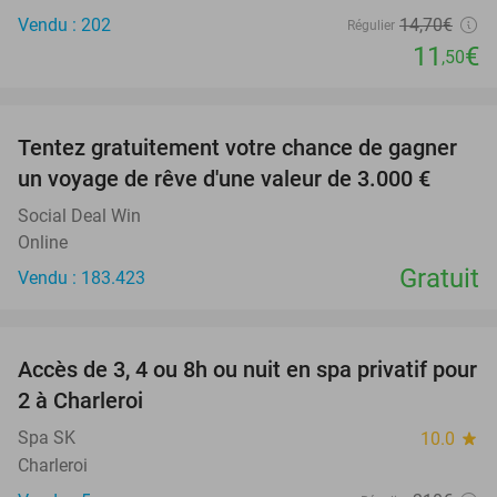
Vendu : 202
14
,70
€
Régulier
11
€
,50
favorite_border
Tentez gratuitement votre chance de gagner
un voyage de rêve d'une valeur de 3.000 €
Social Deal Win
Online
Gratuit
Vendu : 183.423
favorite_border
Accès de 3, 4 ou 8h ou nuit en spa privatif pour
43%
2 à Charleroi
Spa SK
10.0
star
Charleroi