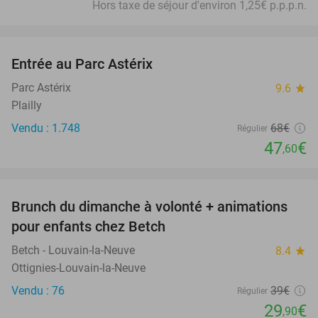
Hors taxe de séjour d'environ 1,25€ p.p.p.n.
favorite_border
Entrée au Parc Astérix
30%
Parc Astérix
9.6
star
Plailly
Vendu : 1.748
68€
Régulier
47
€
,60
favorite_border
Brunch du dimanche à volonté + animations
23%
pour enfants chez Betch
Betch - Louvain-la-Neuve
8.4
star
Ottignies-Louvain-la-Neuve
Vendu : 76
39€
Régulier
29
€
,90