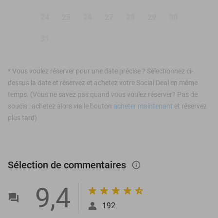
24
25
26
27
28
29
30
31
*
Vous voulez réserver pour une date précise ? Sélectionnez ci-
dessus la date et réservez et achetez votre Social Deal en même
temps. (Vous ne savez pas quand vous voulez réserver? Pas de
soucis : achetez alors via le bouton
acheter maintenant
et réservez
plus tard)
Sélection de commentaires
info_outlined
9,4
192