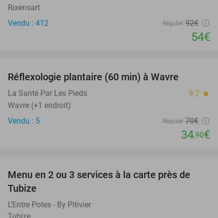
Rixensart
Vendu : 412
92€
Régulier
54€
favorite_border
Réflexologie plantaire (60 min) à Wavre
50%
La Santé Par Les Pieds
9.7
star
Wavre (+1 endroit)
Vendu : 5
70€
Régulier
34
€
,90
favorite_border
Menu en 2 ou 3 services à la carte près de
33%
Tubize
L’Entre Potes - By Pitivier
Tubize