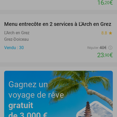
16
€
,20
favorite_border
Menu entrecôte en 2 services à L'Arch en Grez
40%
L'Arch en Grez
8.8
star
Grez-Doiceau
Vendu : 30
40€
Régulier
23
€
,90
Gagnez un
voyage de rêve
gratuit
de 3.000 €