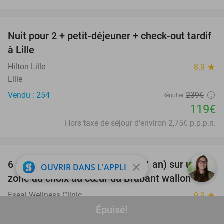
favorite_border
Nuit pour 2 + petit-déjeuner + check-out tardif
50%
à Lille
Hilton Lille
8.9
star
Lille
Vendu : 254
239€
Régulier
119€
Hors taxe de séjour d'environ 2,75€ p.p.p.n.
favorite_border
6 séances d'épilation au laser (1 an) sur une
86%
close
OUVRIR DANS L'APPLI
zone au choix au cœur du Brabant wallon
Eseal Wellness Clinic
9.9
star
Wavre
Épuisé!
Vendu : 57
467€