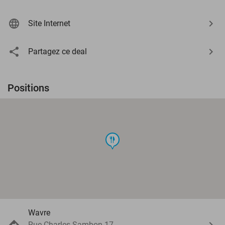
Site Internet
Partagez ce deal
Positions
food
Wavre
Rue Charles Sambon 17