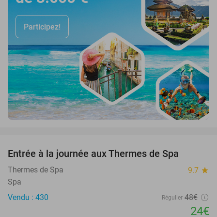
Participez!
favorite_border
Entrée à la journée aux Thermes de Spa
50%
Thermes de Spa
9.7
star
Spa
Vendu : 430
48€
Régulier
24€