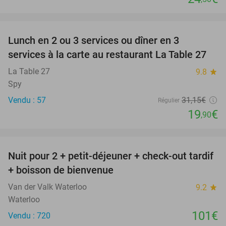
favorite_border
Lunch en 2 ou 3 services ou dîner en 3
36%
services à la carte au restaurant La Table 27
La Table 27
9.8
star
Spy
Vendu : 57
31
,15
€
Régulier
19
€
,90
favorite_border
Nuit pour 2 + petit-déjeuner + check-out tardif
+ boisson de bienvenue
Van der Valk Waterloo
9.2
star
Waterloo
101€
Vendu : 720