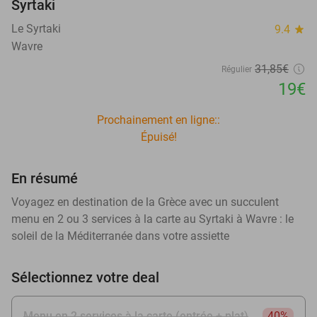
Syrtaki
Le Syrtaki
9.4
star
Wavre
31
,85
€
Régulier
19€
Prochainement en ligne::
Épuisé!
En résumé
Voyagez en destination de la Grèce avec un succulent
menu en 2 ou 3 services à la carte au Syrtaki à Wavre : le
soleil de la Méditerranée dans votre assiette
Sélectionnez votre deal
Menu en 2 services à la carte (entrée + plat)
40%