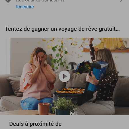
Itinéraire
Tentez de gagner un voyage de rêve gratuit d'une valeur de 3.000 € !
play_circle
Deals à proximité de