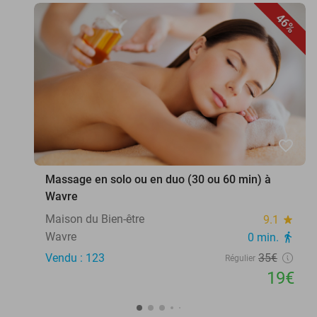
46%
favorite_border
Massage en solo ou en duo (30 ou 60 min) à
Wavre
Maison du Bien-être
9.1
star
Wavre
0 min.
directions_walk
Vendu : 123
35€
Régulier
19€