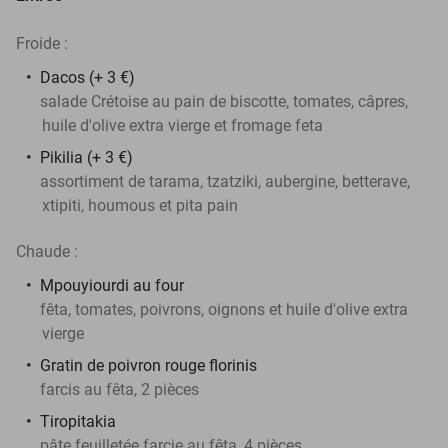
Froide :
Dacos (+ 3 €)
salade Crétoise au pain de biscotte, tomates, câpres,
huile d'olive extra vierge et fromage feta
Pikilia (+ 3 €)
assortiment de tarama, tzatziki, aubergine, betterave,
xtipiti, houmous et pita pain
Chaude :
Mpouyiourdi au four
fêta, tomates, poivrons, oignons et huile d'olive extra
vierge
Gratin de poivron rouge florinis
farcis au fêta, 2 pièces
Tiropitakia
pâte feuilletée farcie au fêta, 4 pièces