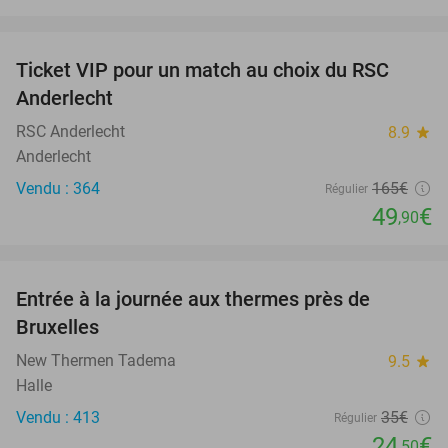
favorite_border
Ticket VIP pour un match au choix du RSC
70%
Anderlecht
RSC Anderlecht
8.9
star
Anderlecht
Vendu : 364
165€
Régulier
49
€
,90
favorite_border
Entrée à la journée aux thermes près de
30%
Bruxelles
New Thermen Tadema
9.5
star
Halle
Vendu : 413
35€
Régulier
24
€
,50