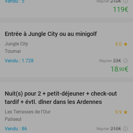
Vendu : 5
210€
Régulier
119€
favorite_border
Entrée à Jungle City ou au minigolf
18%
Jungle City
9.0
star
Tournai
Vendu : 1.728
23€
Régulier
18
€
,90
favorite_border
Nuit(s) pour 2 + petit-déjeuner + check-out
33%
tardif + évtl. dîner dans les Ardennes
Les Terrasses de l'Our
9.9
star
Paliseul
Vendu : 86
210€
Régulier