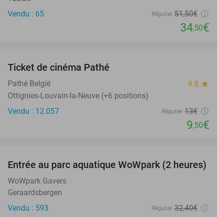
Vendu : 65
51
,50
€
Régulier
34
€
,50
favorite_border
Ticket de cinéma Pathé
27%
Pathé België
9.8
star
Ottignies-Louvain-la-Neuve (+6 positions)
Vendu : 12.057
13€
Régulier
9
€
,50
favorite_border
Entrée au parc aquatique WoWpark (2 heures)
50%
WoWpark Gavers
Geraardsbergen
Vendu : 593
32
,40
€
Régulier