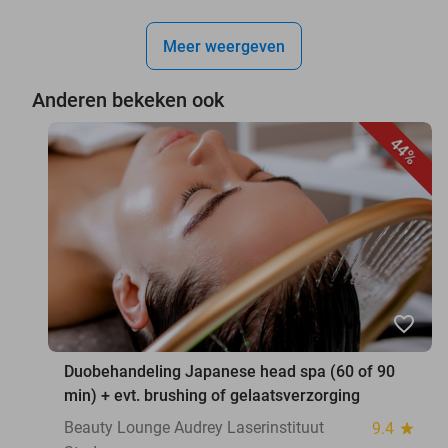
Meer weergeven
Anderen bekeken ook
44%
favorite_border
Duobehandeling Japanese head spa (60 of 90
min) + evt. brushing of gelaatsverzorging
Beauty Lounge Audrey Laserinstituut
9.4
star