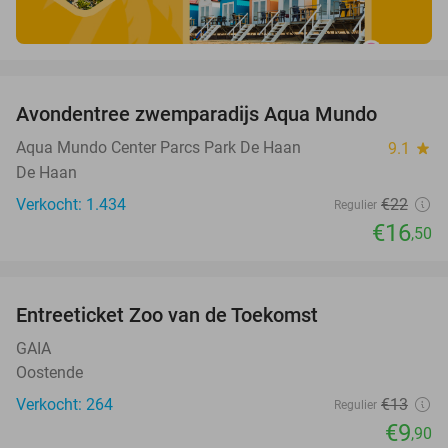
favorite_border
Avondentree zwemparadijs Aqua Mundo
25%
Aqua Mundo Center Parcs Park De Haan
9.1
star
De Haan
Verkocht: 1.434
€22
Regulier
€16
,50
favorite_border
Entreeticket Zoo van de Toekomst
24%
GAIA
Oostende
Verkocht: 264
€13
Regulier
€9
,90