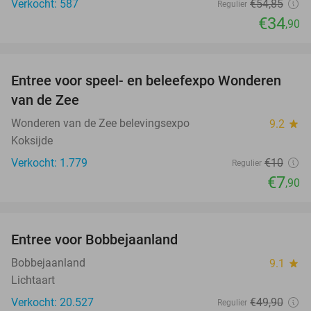
Verkocht: 587
€54
,85
Regulier
€34
,90
favorite_border
Entree voor speel- en beleefexpo Wonderen
21%
van de Zee
Wonderen van de Zee belevingsexpo
9.2
star
Koksijde
Verkocht: 1.779
€10
Regulier
€7
,90
favorite_border
Entree voor Bobbejaanland
40%
Bobbejaanland
9.1
star
Lichtaart
Verkocht: 20.527
€49
,90
Regulier