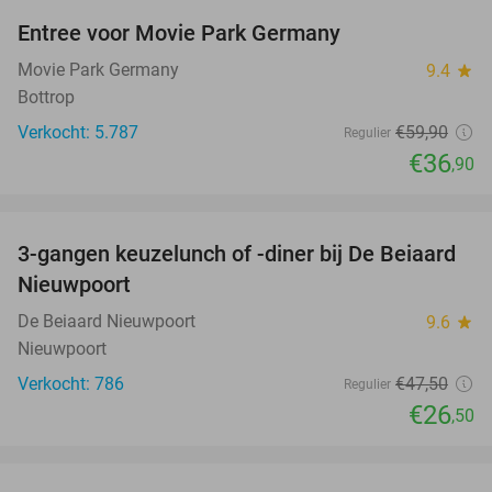
Entree voor Movie Park Germany
38%
Movie Park Germany
9.4
star
Bottrop
Verkocht: 5.787
€59
,90
Regulier
€36
,90
favorite_border
3-gangen keuzelunch of -diner bij De Beiaard
44%
Nieuwpoort
De Beiaard Nieuwpoort
9.6
star
Nieuwpoort
Verkocht: 786
€47
,50
Regulier
€26
,50
favorite_border