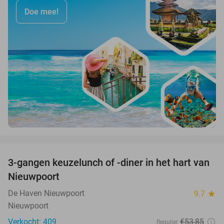
Doe mee!
favorite_border
3-gangen keuzelunch of -diner in het hart van
35%
Nieuwpoort
De Haven Nieuwpoort
9.7
star
Nieuwpoort
Verkocht: 409
€53
,85
Regulier