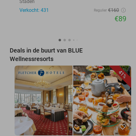
Staden
Verkocht: 431
€160
Regulier
€89
Deals in de buurt van BLUE
Wellnessresorts
41%
favorite_border