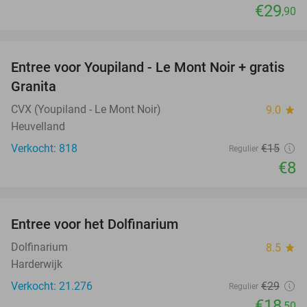
€29
,90
favorite_border
Entree voor Youpiland - Le Mont Noir + gratis
47%
Granita
CVX (Youpiland - Le Mont Noir)
9.0
star
Heuvelland
Verkocht: 818
€15
Regulier
€8
favorite_border
Entree voor het Dolfinarium
36%
Dolfinarium
8.5
star
Harderwijk
Verkocht: 21.276
€29
Regulier
€18
,50