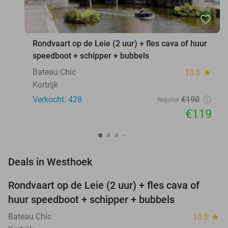
favorite_border
Rondvaart op de Leie (2 uur) + fles cava of huur
speedboot + schipper + bubbels
Bateau Chic
10.0
star
Kortrijk
Verkocht: 428
€190
Regulier
€119
favorite_border
Deals in Westhoek
Rondvaart op de Leie (2 uur) + fles cava of
37%
huur speedboot + schipper + bubbels
Bateau Chic
10.0
star