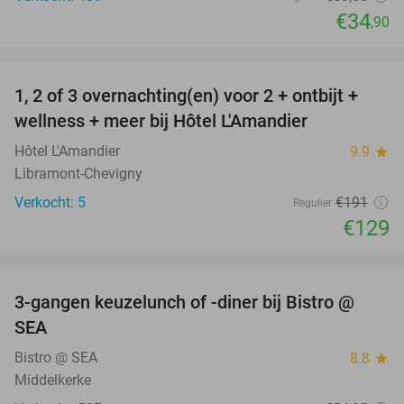
€34
,90
favorite_border
1, 2 of 3 overnachting(en) voor 2 + ontbijt +
32%
NEW
wellness + meer bij Hôtel L'Amandier
TODAY
Hôtel L'Amandier
9.9
star
Libramont-Chevigny
Verkocht: 5
€191
Regulier
€129
favorite_border
3-gangen keuzelunch of -diner bij Bistro @
36%
SEA
Bistro @ SEA
8.8
star
Middelkerke