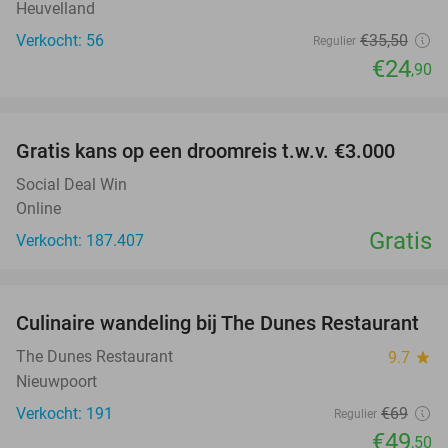
Heuvelland
Verkocht: 56
€35
,50
Regulier
€24
,90
favorite_border
Gratis kans op een droomreis t.w.v. €3.000
Social Deal Win
Online
Gratis
Verkocht: 187.407
favorite_border
Culinaire wandeling bij The Dunes Restaurant
28%
The Dunes Restaurant
9.7
star
Nieuwpoort
Verkocht: 191
€69
Regulier
€49
,50