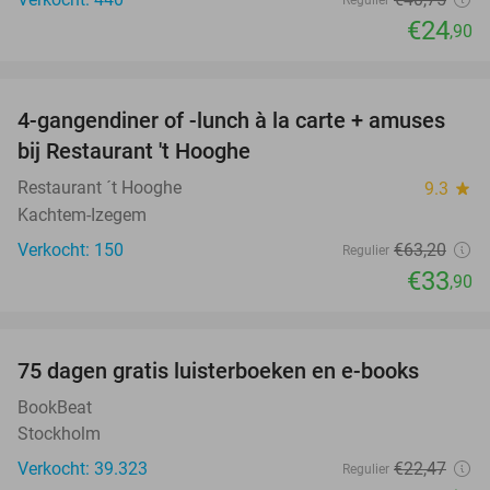
€24
,90
favorite_border
4-gangendiner of -lunch à la carte + amuses
46%
bij Restaurant 't Hooghe
Restaurant ´t Hooghe
9.3
star
Kachtem-Izegem
Verkocht: 150
€63
,20
Regulier
€33
,90
favorite_border
100%
75 dagen gratis luisterboeken en e-books
BookBeat
Stockholm
Verkocht: 39.323
€22
,47
Regulier