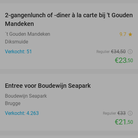
2-gangenlunch of -diner à la carte bij 't Gouden
32%
Mandeken
´t Gouden Mandeken
9.7
star
Diksmuide
Verkocht: 51
€34
,50
Regulier
€23
,50
favorite_border
Entree voor Boudewijn Seapark
35%
Boudewijn Seapark
Brugge
Verkocht: 4.263
€33
Regulier
€21
,50
favorite_border