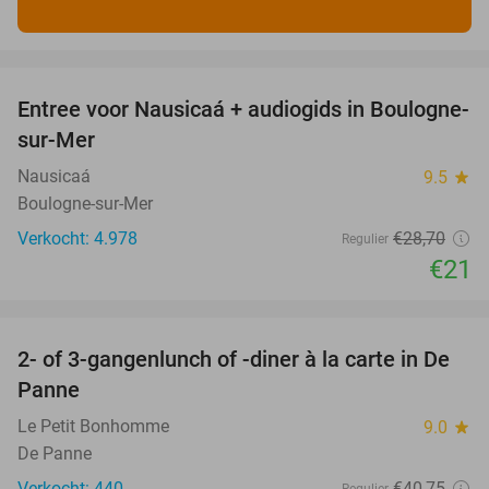
favorite_border
Entree voor Nausicaá + audiogids in Boulogne-
27%
sur-Mer
Nausicaá
9.5
star
Boulogne-sur-Mer
Verkocht: 4.978
€28
,70
Regulier
€21
favorite_border
2- of 3-gangenlunch of -diner à la carte in De
39%
Panne
Le Petit Bonhomme
9.0
star
De Panne
Verkocht: 440
€40
,75
Regulier