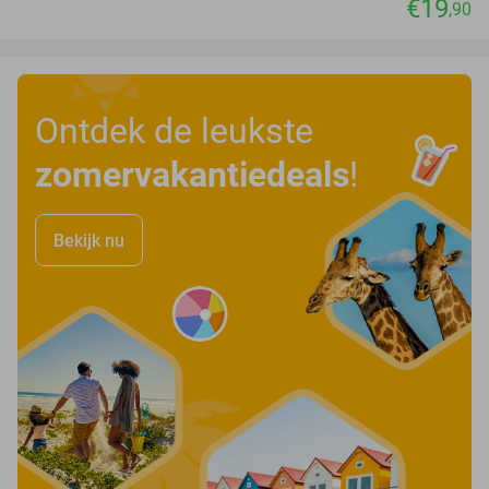
€19
,90
Ontdek de leukste
zomervakantiedeals
!
Bekijk nu