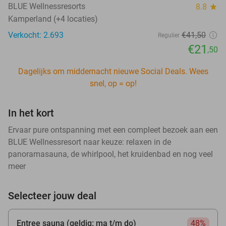
BLUE Wellnessresorts
8.8
star
Kamperland (+4 locaties)
Verkocht: 2.693
€41
,50
Regulier
€21
,50
Dagelijks om middernacht nieuwe Social Deals. Wees
snel, op = op!
In het kort
Ervaar pure ontspanning met een compleet bezoek aan een
BLUE Wellnessresort naar keuze: relaxen in de
panoramasauna, de whirlpool, het kruidenbad en nog veel
meer
Selecteer jouw deal
Entree sauna (geldig: ma t/m do)
48%