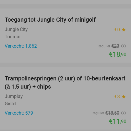
favorite_border
Toegang tot Jungle City of minigolf
18%
Jungle City
9.0
star
Tournai
Verkocht: 1.862
€23
Regulier
€18
,90
favorite_border
Trampolinespringen (2 uur) of 10-beurtenkaart
36%
(à 1,5 uur) + chips
Jumplay
9.3
star
Gistel
Verkocht: 579
€18
,50
Regulier
€11
,90
favorite_border