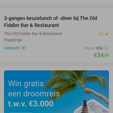
favorite_border
3-gangen keuzelunch of -diner bij The Old
33%
Fiddler Bar & Restaurant
The Old Fiddler Bar & Restaurant
9.8
star
Poperinge
Verkocht: 97
€52
Regulier
€34
,90
Win gratis
een droomreis
t.w.v. €3.000