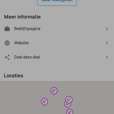
Meer informatie
Bedrijfspagina
Website
Deel deze deal
Locaties
wellness
wellness
wellness
wellness
wellness