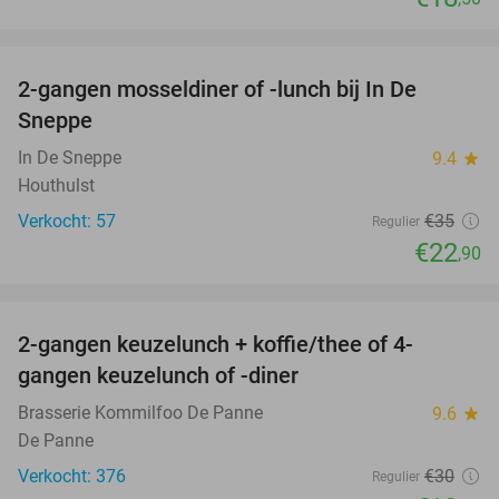
favorite_border
2-gangen mosseldiner of -lunch bij In De
35%
Sneppe
In De Sneppe
9.4
star
Houthulst
Verkocht: 57
€35
Regulier
€22
,90
favorite_border
2-gangen keuzelunch + koffie/thee of 4-
34%
gangen keuzelunch of -diner
Brasserie Kommilfoo De Panne
9.6
star
De Panne
Verkocht: 376
€30
Regulier