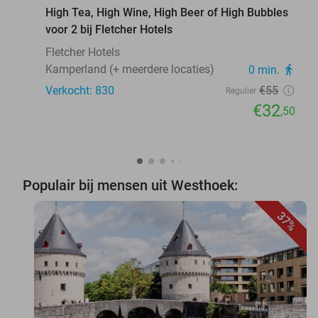
High Tea, High Wine, High Beer of High Bubbles
voor 2 bij Fletcher Hotels
Fletcher Hotels
Kamperland (+ meerdere locaties)
0 min.
directions_walk
Verkocht: 830
€55
Regulier
€32
,50
Populair bij mensen uit Westhoek:
37%