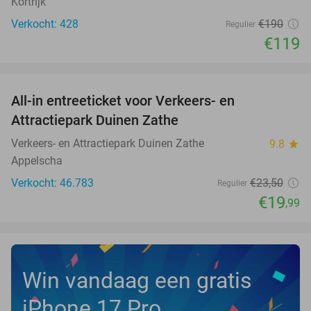
Kortrijk
Verkocht: 428
€190
Regulier
€119
favorite_border
All-in entreeticket voor Verkeers- en
15%
Attractiepark Duinen Zathe
Verkeers- en Attractiepark Duinen Zathe
9.8
star
Appelscha
Verkocht: 46.783
€23
,50
Regulier
€19
,99
Win vandaag een gratis
iPhone 17 Pro