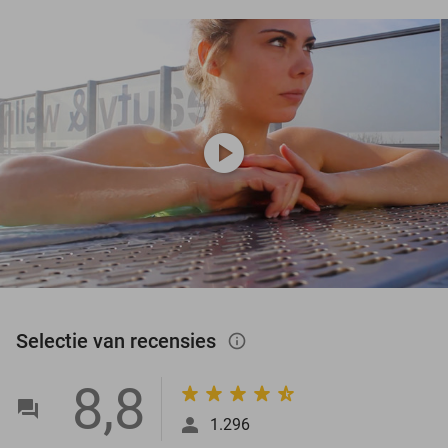
play_circle
Selectie van recensies
info_outlined
8,8
1.296