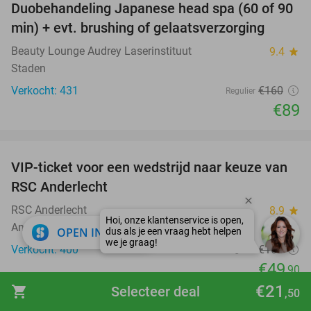
Duobehandeling Japanese head spa (60 of 90
44%
min) + evt. brushing of gelaatsverzorging
Beauty Lounge Audrey Laserinstituut
9.4
star
Staden
Verkocht: 431
€160
Regulier
€89
favorite_border
VIP-ticket voor een wedstrijd naar keuze van
70%
SOLD
RSC Anderlecht
OUT
RSC Anderlecht
8.9
star
Anderlecht
close
OPEN IN APP
Verkocht: 400
€165
Regulier
€49
,90
€21
favorite_border
shopping_cart
Selecteer deal
,50