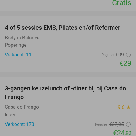
Gratis
favorite_border
4 of 5 sessies EMS, Pilates en/of Reformer
71%
Body in Balance
Poperinge
Verkocht: 11
€99
Regulier
€29
favorite_border
3-gangen keuzelunch of -diner bij bij Casa do
34%
Frango
Casa do Frango
9.6
star
Ieper
Verkocht: 173
€37
,95
Regulier
€24
,90