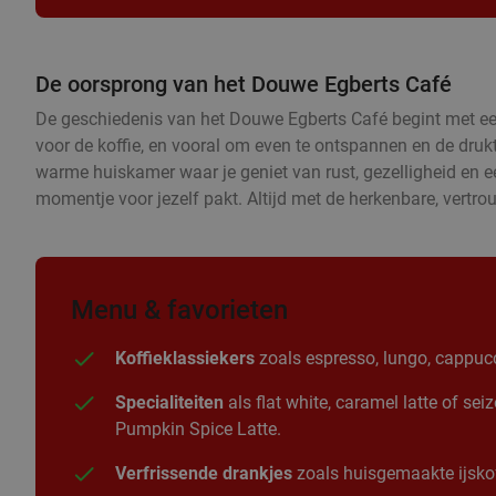
De oorsprong van het Douwe Egberts Café
De geschiedenis van het Douwe Egberts Café begint met een 
voor de koffie, en vooral om even te ontspannen en de druk
warme huiskamer waar je geniet van rust, gezelligheid en een 
momentje voor jezelf pakt. Altijd met de herkenbare, vertr
Menu & favorieten
Koffieklassiekers
zoals espresso, lungo, cappucc
Specialiteiten
als flat white, caramel latte of se
Pumpkin Spice Latte.
Verfrissende drankjes
zoals huisgemaakte ijskof