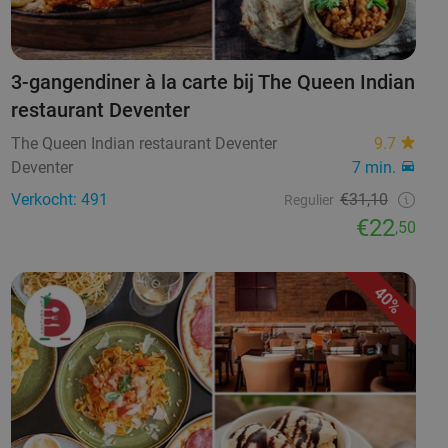
3-gangendiner à la carte bij The Queen Indian
restaurant Deventer
The Queen Indian restaurant Deventer
9.7
Deventer
7 min.
Verkocht: 491
€31,10
Regulier
€22
,50
40%