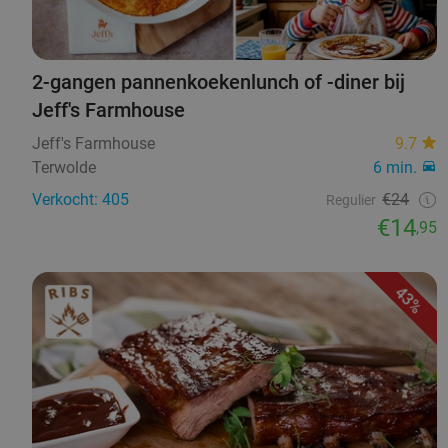
2-gangen pannenkoekenlunch of -diner bij
Jeff's Farmhouse
Jeff's Farmhouse
9.7
Terwolde
6 min.
Verkocht: 405
€24
Regulier
€14
,95
43%