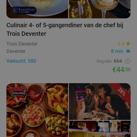
Culinair 4- of 5-gangendiner van de chef bij
Trois Deventer
Trois Deventer
9.4
Deventer
8 min.
Verkocht: 580
€64
Regulier
€44
,50
28%