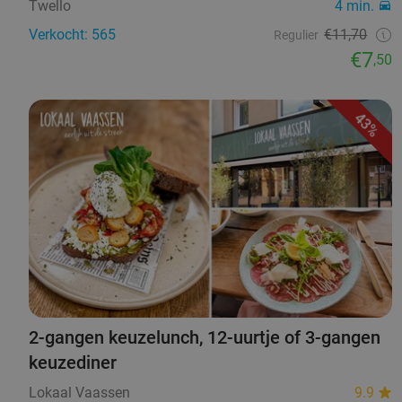
Twello
4 min.
Verkocht: 565
€11,70
Regulier
€7
,50
43%
2-gangen keuzelunch, 12-uurtje of 3-gangen
keuzediner
Lokaal Vaassen
9.9