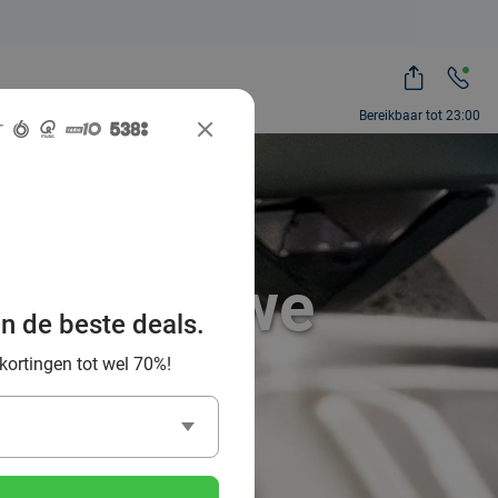
Bereikbaar tot 23:00
 het Douwe
an de beste deals.
 kortingen tot wel 70%!