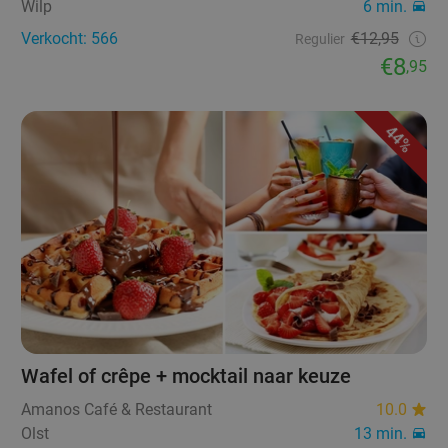
Wilp
6 min.
Verkocht: 566
€12,95
Regulier
€8
,95
44%
Wafel of crêpe + mocktail naar keuze
Amanos Café & Restaurant
10.0
Olst
13 min.