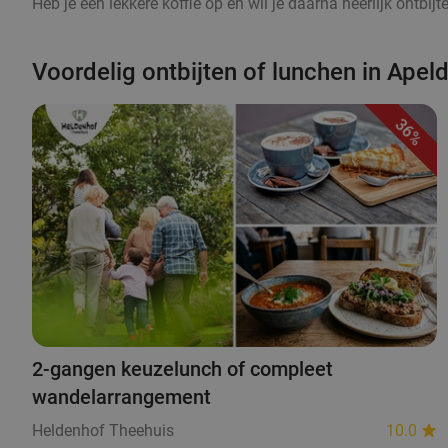
Heb je een lekkere koffie op en wil je daarna heerlijk ontbij
Voordelig ontbijten of lunchen in Apel
36%
2-gangen keuzelunch of compleet
wandelarrangement
Heldenhof Theehuis
10.0