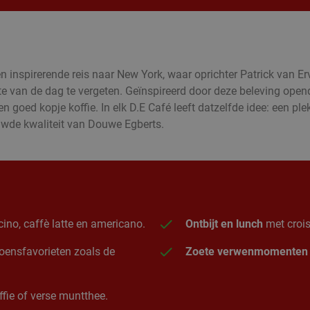
inspirerende reis naar New York, waar oprichter Patrick van Er
te van de dag te vergeten. Geïnspireerd door deze beleving ope
goed kopje koffie. In elk D.E Café leeft datzelfde idee: een plek
ouwde kwaliteit van Douwe Egberts.
ino, caffè latte en americano.
Ontbijt en lunch
met crois
izoensfavorieten zoals de
Zoete verwenmomenten
fie of verse muntthee.