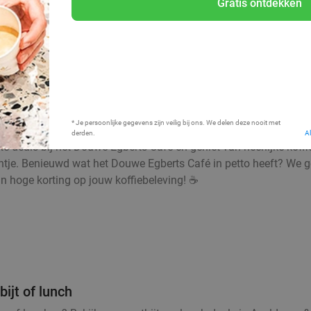
Gratis ontdekken
Bij mij in de buurt
* Je persoonlijke gegevens zijn veilig bij ons. We delen deze nooit met
derden.
A
ste deals bij het Douwe Egberts Café en geniet van heerlijke kof
entje. Benieuwd wat het Douwe Egberts Café in petto heeft? We g
van hoge korting op jouw koffiebeleving! ☕
ijt of lunch