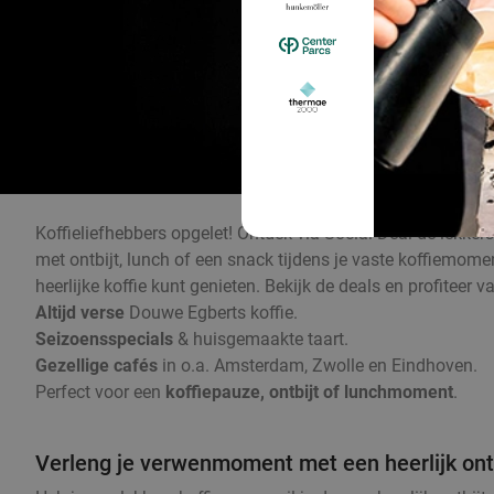
Koffieliefhebbers opgelet! Ontdek via Social Deal de lekker
met ontbijt, lunch of een snack tijdens je vaste koffiemom
heerlijke koffie kunt genieten. Bekijk de deals en profiteer 
Altijd verse
Douwe Egberts koffie.
Seizoensspecials
& huisgemaakte taart.
Gezellige cafés
in o.a. Amsterdam, Zwolle en Eindhoven.
Perfect voor een
koffiepauze, ontbijt of lunchmoment
.
Verleng je verwenmoment met een heerlijk ontb