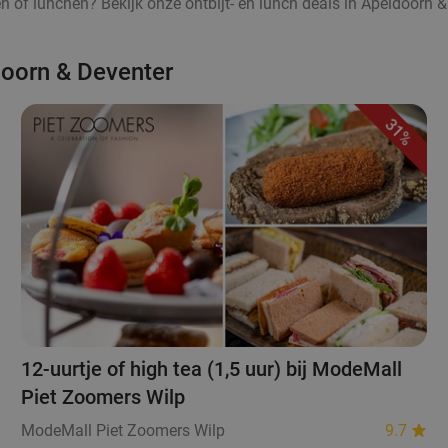
ten of lunchen? Bekijk onze ontbijt- en lunch deals in Apeldoorn &
doorn & Deventer
31%
12-uurtje of high tea (1,5 uur) bij ModeMall
Piet Zoomers Wilp
ModeMall Piet Zoomers Wilp
9.7