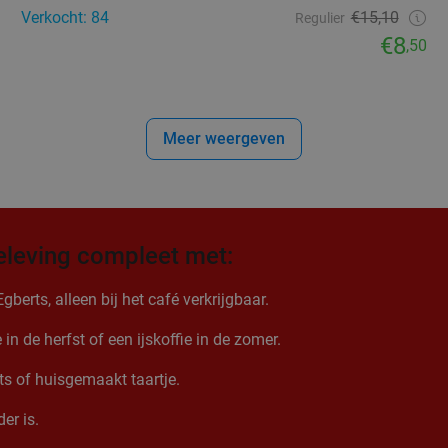
Verkocht: 84
€15,10
Regulier
€8
,50
Meer weergeven
eleving compleet met:
erts, alleen bij het café verkrijgbaar.
n de herfst of een ijskoffie in de zomer.
nts of huisgemaakt taartje.
er is.