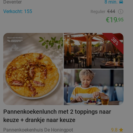
Deventer
8 min.
Verkocht: 155
€44
Regulier
€19
,95
38%
Pannenkoekenlunch met 2 toppings naar
keuze + drankje naar keuze
Pannenkoekenhuis De Honingpot
9.8