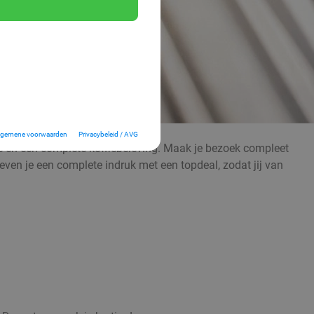
lgemene voorwaarden
Privacybeleid / AVG
fie en een complete koffiebeleving. Maak je bezoek compleet
even je een complete indruk met een topdeal, zodat jij van