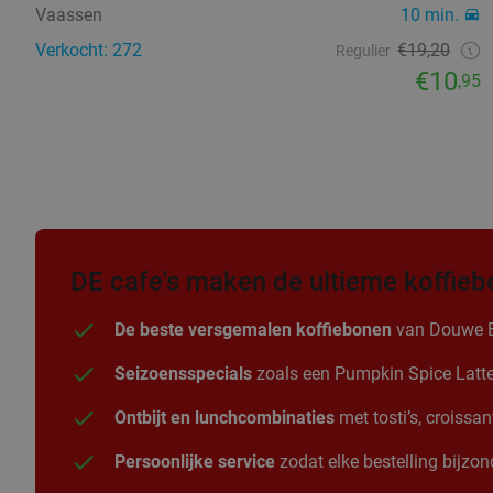
Vaassen
10 min.
Verkocht: 272
€19,20
Regulier
€10
,95
DE cafe's maken de ultieme koffieb
De beste versgemalen koffiebonen
van Douwe Egb
Seizoensspecials
zoals een Pumpkin Spice Latte i
Ontbijt en lunchcombinaties
met tosti’s, croissa
Persoonlijke service
zodat elke bestelling bijzond