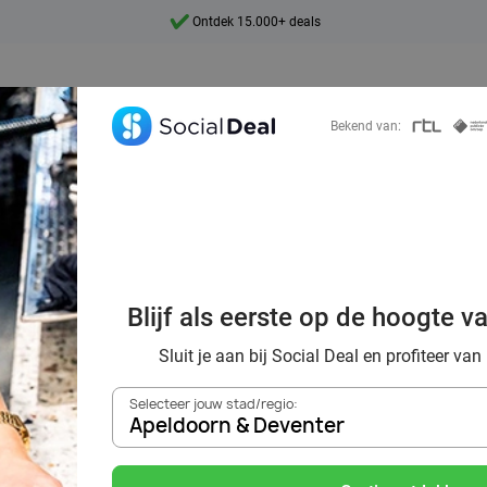
7 dagen per week beschikbaar
10+ miljoen leden
9,4
Bekend van:
Ontdek 15.000+ deals
 warme sfeer van
Blijf als eerste op de hoogte v
Egberts Café
Sluit je aan bij Social Deal en profiteer van
Selecteer jouw stad/regio:
Apeldoorn & Deventer
Zoek deals in de buurt van
Apeldoorn & Deventer