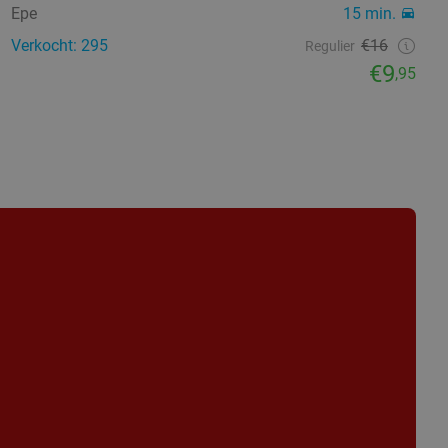
Epe
15 min.
Verkocht: 295
€16
Regulier
€9
,95