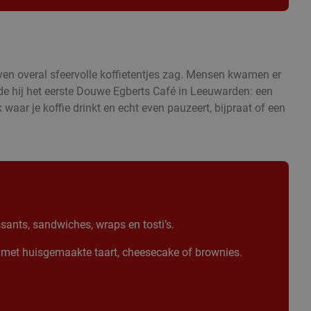
ven overal sfeervolle koffietentjes zag. Mensen kwamen er
nde hij het eerste Douwe Egberts Café in Leeuwarden: een
 waar je koffie drinkt en echt even pauzeert, bijpraat of een
sants, sandwiches, wraps en tosti’s.
met huisgemaakte taart, cheesecake of brownies.