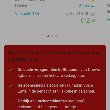
Haelen
8 min.
C
R
Verkocht: 135
€18,90
Regulier
€12
V
,50
DE cafe's maken de ultieme koffiebeleving
compleet met:
De beste versgemalen koffiebonen
van Douwe
Egberts, alleen bij het café verkrijgbaar.
Seizoensspecials
zoals een Pumpkin Spice
Latte in de herfst of een ijskoffie in de zomer.
Ontbijt en lunchcombinaties
met tosti’s,
croissants of huisgemaakt taartje.