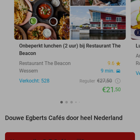
Onbeperkt lunchen (2 uur) bij Restaurant The
L
Beacon
A
Restaurant The Beacon
9.6
R
Wessem
9 min.
V
Verkocht: 528
€27,50
Regulier
€21
,50
Douwe Egberts Cafés door heel Nederland