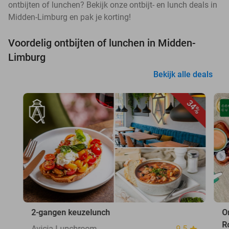
ontbijten of lunchen? Bekijk onze ontbijt- en lunch deals in
Midden-Limburg en pak je korting!
Voordelig ontbijten of lunchen in Midden-
Limburg
Bekijk alle deals
34%
2-gangen keuzelunch
O
R
Avicia Lunchroom
9.5