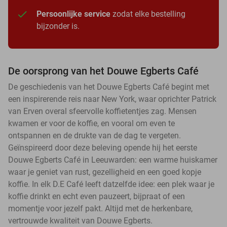
Persoonlijke service
zodat elke bestelling
bijzonder is.
De oorsprong van het Douwe Egberts Café
De geschiedenis van het Douwe Egberts Café begint met
een inspirerende reis naar New York, waar oprichter Patrick
van Erven overal sfeervolle koffietentjes zag. Mensen
kwamen er voor de koffie, en vooral om even te
ontspannen en de drukte van de dag te vergeten.
Geïnspireerd door deze beleving opende hij het eerste
Douwe Egberts Café in Leeuwarden: een warme huiskamer
waar je geniet van rust, gezelligheid en een goed kopje
koffie. In elk D.E Café leeft datzelfde idee: een plek waar je
koffie drinkt en echt even pauzeert, bijpraat of een
momentje voor jezelf pakt. Altijd met de herkenbare,
vertrouwde kwaliteit van Douwe Egberts.