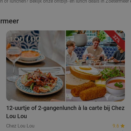
ten of lunchen? Bekijk onze ontbijt- en lunch deals in Zoetermeer 
ermeer
32%
12-uurtje of 2-gangenlunch à la carte bij Chez
Lou Lou
Chez Lou Lou
9.6