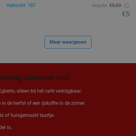
Verkocht: 187
€8,50
Regulier
€5
Meer weergeven
eleving compleet met:
erts, alleen bij het café verkrijgbaar.
n de herfst of een ijskoffie in de zomer.
nts of huisgemaakt taartje.
er is.