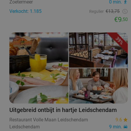
Zoetermeer
0 min.
Verkocht: 1.185
€13,75
Regulier
€9
,50
39%
Uitgebreid ontbijt in hartje Leidschendam
Restaurant Volle Maan Leidschendam
9.6
Leidschendam
9 min.