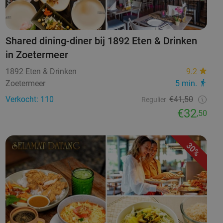
Shared dining-diner bij 1892 Eten & Drinken
in Zoetermeer
1892 Eten & Drinken
9.2
Zoetermeer
5 min.
Verkocht: 110
€41,50
Regulier
€32
,50
30%