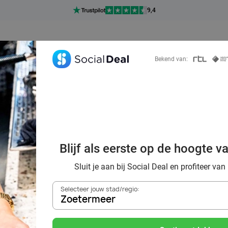
Ontdek 15.000+ deals
7 dagen per week beschikbaar
10+ miljoen leden
Bekend van:
9,4
Ontdek 15.000+ deals
 warme sfeer van
Blijf als eerste op de hoogte v
Egberts Café
Sluit je aan bij Social Deal en profiteer van
Selecteer jouw stad/regio:
Zoetermeer
Zoek deals in de buurt van
Zoetermeer