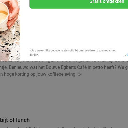
Gratis ontdekken
Bij mij in de buurt
* Je persoonlijke gegevens zijn veilig bij ons. We delen deze nooit met
derden.
A
ste deals bij het Douwe Egberts Café en geniet van heerlijke kof
entje. Benieuwd wat het Douwe Egberts Café in petto heeft? We g
van hoge korting op jouw koffiebeleving! ☕
ijt of lunch