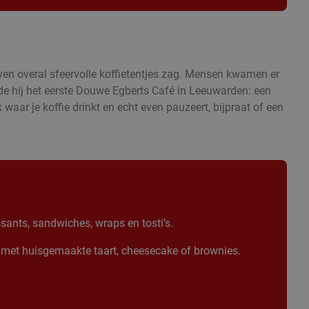
ven overal sfeervolle koffietentjes zag. Mensen kwamen er
nde hij het eerste Douwe Egberts Café in Leeuwarden: een
 waar je koffie drinkt en echt even pauzeert, bijpraat of een
sants, sandwiches, wraps en tosti’s.
met huisgemaakte taart, cheesecake of brownies.