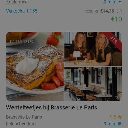
Zoetermeer
0 min.
Verkocht: 1.155
€14,75
Regulier
€10
41%
Wentelteefjes bij Brasserie Le Paris
Brasserie Le Paris
9.5
Leidschendam
9 min.