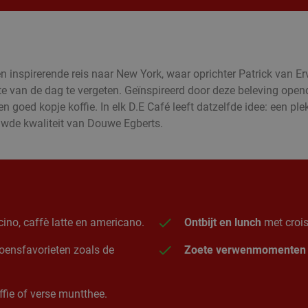
inspirerende reis naar New York, waar oprichter Patrick van Er
te van de dag te vergeten. Geïnspireerd door deze beleving ope
goed kopje koffie. In elk D.E Café leeft datzelfde idee: een plek
ouwde kwaliteit van Douwe Egberts.
ino, caffè latte en americano.
Ontbijt en lunch
met crois
izoensfavorieten zoals de
Zoete verwenmomenten
fie of verse muntthee.