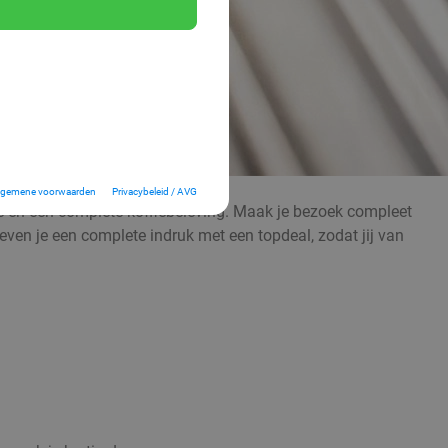
lgemene voorwaarden
Privacybeleid / AVG
fie en een complete koffiebeleving. Maak je bezoek compleet
even je een complete indruk met een topdeal, zodat jij van