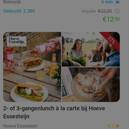
Bleiswijk
6 min.
Verkocht: 2.389
€22,20
Regulier
€12
,50
27%
2- of 3-gangenlunch à la carte bij Hoeve
Essesteijn
Hoeve Essesteijn
9.2