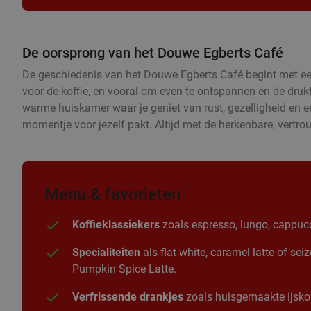
De oorsprong van het Douwe Egberts Café
De geschiedenis van het Douwe Egberts Café begint met een 
voor de koffie, en vooral om even te ontspannen en de druk
warme huiskamer waar je geniet van rust, gezelligheid en een 
momentje voor jezelf pakt. Altijd met de herkenbare, vertr
Menu & favorieten
Koffieklassiekers
zoals espresso, lungo, cappucc
Specialiteiten
als flat white, caramel latte of se
Pumpkin Spice Latte.
Verfrissende drankjes
zoals huisgemaakte ijskof