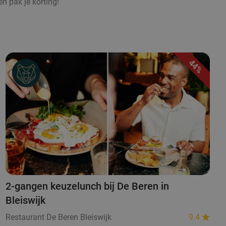
en pak je korting!
44%
2-gangen keuzelunch bij De Beren in
Bleiswijk
Restaurant De Beren Bleiswijk
9.4