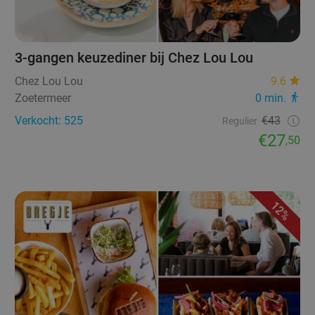
3-gangen keuzediner bij Chez Lou Lou
Chez Lou Lou
9.6
Zoetermeer
0 min.
Verkocht: 525
€43
Regulier
€27
,50
12%