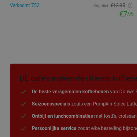
Verkocht: 752
€12,95
Regulier
€7
,95
DE cafe's maken de ultieme koffieb
De beste versgemalen koffiebonen
van Douwe Egb
Seizoensspecials
zoals een Pumpkin Spice Latte i
Ontbijt en lunchcombinaties
met tosti’s, croissa
Persoonlijke service
zodat elke bestelling bijzond