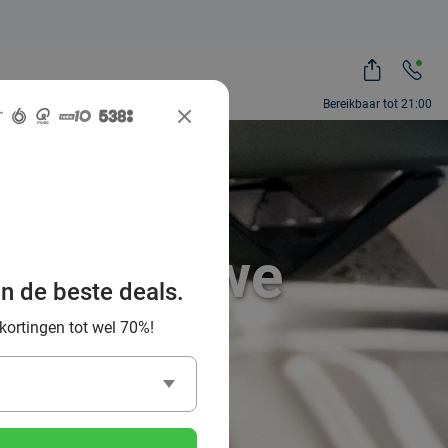
Bereikbaar tot 21:00
 het Douwe
an de beste deals.
 kortingen tot wel 70%!