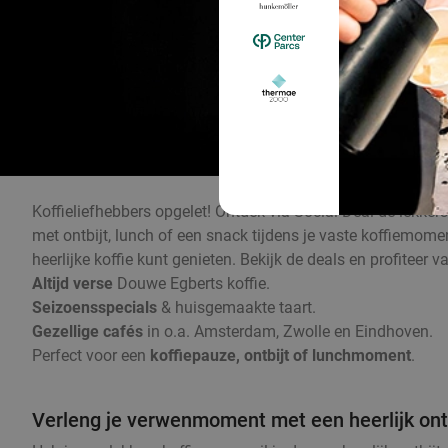
Koffieliefhebbers opgelet! Ontdek via Social Deal de lekker
met ontbijt, lunch of een snack tijdens je vaste koffiemom
heerlijke koffie kunt genieten. Bekijk de deals en profiteer 
Altijd verse
Douwe Egberts koffie.
Seizoensspecials
& huisgemaakte taart.
Gezellige cafés
in o.a. Amsterdam, Zwolle en Eindhoven.
Perfect voor een
koffiepauze, ontbijt of lunchmoment
.
Verleng je verwenmoment met een heerlijk ontb