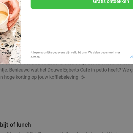
Gratis ontdekken
Bij mij in de buurt
* Je persoonlijke gegevens zijn veilig bij ons. We delen deze nooit met
derden.
A
ste deals bij het Douwe Egberts Café en geniet van heerlijke kof
entje. Benieuwd wat het Douwe Egberts Café in petto heeft? We g
van hoge korting op jouw koffiebeleving! ☕
ijt of lunch