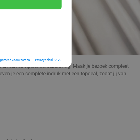
lgemene voorwaarden
Privacybeleid / AVG
fie en een complete koffiebeleving. Maak je bezoek compleet
even je een complete indruk met een topdeal, zodat jij van