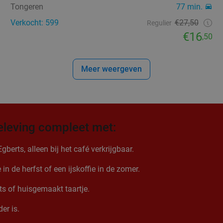
Tongeren
77 min.
Verkocht: 599
€27,50
Regulier
€16
,50
Meer weergeven
eleving compleet met:
erts, alleen bij het café verkrijgbaar.
n de herfst of een ijskoffie in de zomer.
nts of huisgemaakt taartje.
er is.