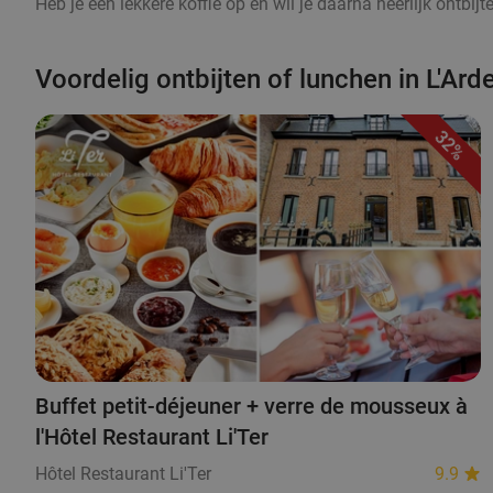
Heb je een lekkere koffie op en wil je daarna heerlijk ontbij
Voordelig ontbijten of lunchen in L'Ard
32%
Buffet petit-déjeuner + verre de mousseux à
l'Hôtel Restaurant Li'Ter
Hôtel Restaurant Li'Ter
9.9