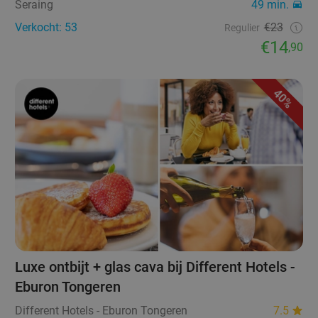
Seraing
49 min.
Verkocht: 53
€23
Regulier
€14
,90
40%
Luxe ontbijt + glas cava bij Different Hotels -
Eburon Tongeren
Different Hotels - Eburon Tongeren
7.5