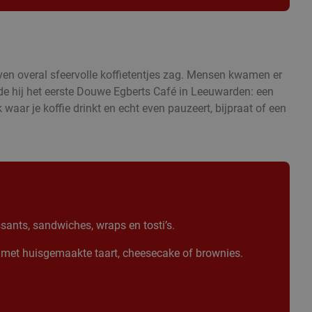
ven overal sfeervolle koffietentjes zag. Mensen kwamen er
nde hij het eerste Douwe Egberts Café in Leeuwarden: een
 waar je koffie drinkt en echt even pauzeert, bijpraat of een
sants, sandwiches, wraps en tosti’s.
met huisgemaakte taart, cheesecake of brownies.