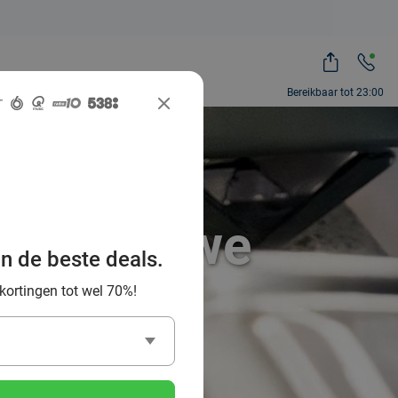
Bereikbaar tot 23:00
 het Douwe
an de beste deals.
 kortingen tot wel 70%!