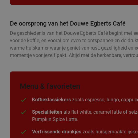
De oorsprong van het Douwe Egberts Café
De geschiedenis van het Douwe Egberts Café begint met een 
voor de koffie, en vooral om even te ontspannen en de druk
warme huiskamer waar je geniet van rust, gezelligheid en een 
momentje voor jezelf pakt. Altijd met de herkenbare, vertr
Menu & favorieten
Koffieklassiekers
zoals espresso, lungo, cappucc
Specialiteiten
als flat white, caramel latte of se
Pumpkin Spice Latte.
Verfrissende drankjes
zoals huisgemaakte ijskof