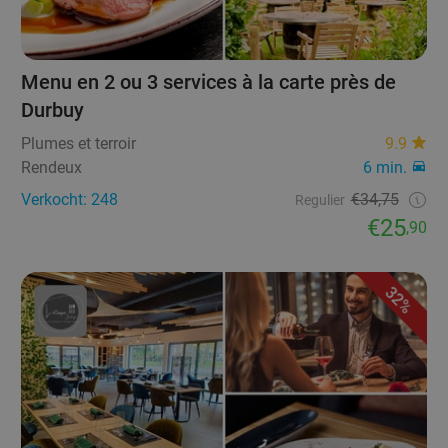
Menu en 2 ou 3 services à la carte près de
Durbuy
Plumes et terroir
9.9
Rendeux
6 min.
Verkocht: 248
€34,75
Regulier
€25
,90
32%