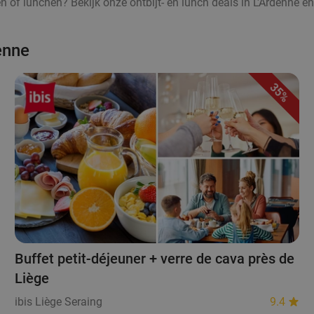
ten of lunchen? Bekijk onze ontbijt- en lunch deals in L'Ardenne en
enne
35%
Buffet petit-déjeuner + verre de cava près de
Liège
ibis Liège Seraing
9.4