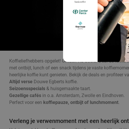
Koffieliefhebbers opgelet! Ontdek via Social Deal de lekker
met ontbijt, lunch of een snack tijdens je vaste koffiemom
heerlijke koffie kunt genieten. Bekijk de deals en profiteer 
Altijd verse
Douwe Egberts koffie.
Seizoensspecials
& huisgemaakte taart.
Gezellige cafés
in o.a. Amsterdam, Zwolle en Eindhoven.
Perfect voor een
koffiepauze, ontbijt of lunchmoment
.
Verleng je verwenmoment met een heerlijk ontb