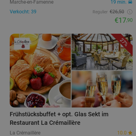
Marche-en-Famenne
19 min.
Verkocht: 39
€26,50
Regulier
€17
,90
27%
Frühstücksbuffet + opt. Glas Sekt im
Restaurant La Crémaillère
La Crémaillère
10.0