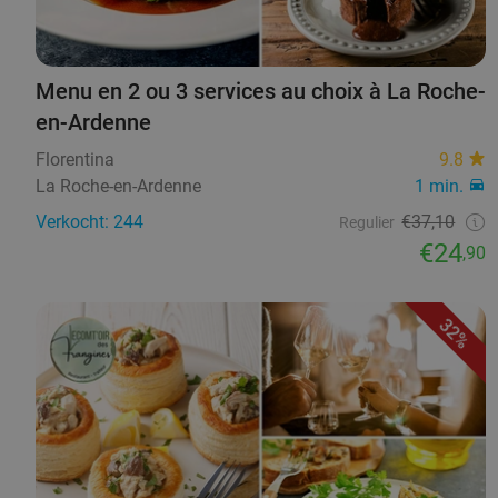
Menu en 2 ou 3 services au choix à La Roche-
en-Ardenne
Florentina
9.8
La Roche-en-Ardenne
1 min.
Verkocht: 244
€37,10
Regulier
€24
,90
32%