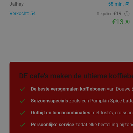
Jalhay
58 min.
Verkocht: 54
€19
Regulier
€13
,90
DE cafe's maken de ultieme koffieb
De beste versgemalen koffiebonen
van Douwe Egb
Seizoensspecials
zoals een Pumpkin Spice Latte i
Ontbijt en lunchcombinaties
met tosti’s, croissa
Persoonlijke service
zodat elke bestelling bijzond