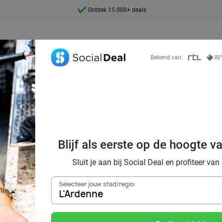
Ontdek 15.000+ deals
7 dagen per week beschikbaar
10+ miljoen leden
Bekend van:
9,4
Ontdek 15.000+ deals
 warme sfeer van
Blijf als eerste op de hoogte v
Egberts Café
Sluit je aan bij Social Deal en profiteer van
Selecteer jouw stad/regio:
L'Ardenne
Zoek deals in de buurt van
L'Ardenne