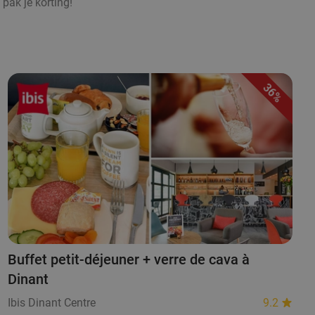
 pak je korting!
36%
Buffet petit-déjeuner + verre de cava à
Dinant
Ibis Dinant Centre
9.2