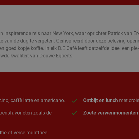
inspirerende reis naar New York, waar oprichter Patrick van Er
te van de dag te vergeten. Geïnspireerd door deze beleving ope
goed kopje koffie. In elk D.E Café leeft datzelfde idee: een plek
ouwde kwaliteit van Douwe Egberts.
ino, caffè latte en americano.
Ontbijt en lunch
met crois
izoensfavorieten zoals de
Zoete verwenmomenten
fie of verse muntthee.