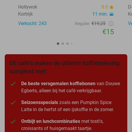
Hollywok
8.0
D
Kortrijk
11 min.
Ko
Verkocht: 243
€19,25
V
Regulier
€15
DE cafe's maken de ultieme koffiebeleving
compleet met:
De beste versgemalen koffiebonen
van Douwe
Egberts, alleen bij het café verkrijgbaar.
Seizoensspecials
zoals een Pumpkin Spice
Latte in de herfst of een ijskoffie in de zomer.
Ontbijt en lunchcombinaties
met tosti’s,
croissants of huisgemaakt taartje.