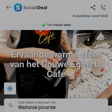
Ontdek 15.000+ deals
7 dagen per week beschikbaar
Zo bereikbaar vanaf 08:00
10+ miljoen leden
9,4
Ontdek 15.000+ deals
Ervaar de warme sfeer
van het Douwe Egberts
Café
Bij mij in de buurt
Zoek deals in de buurt van
Wallonie picarde