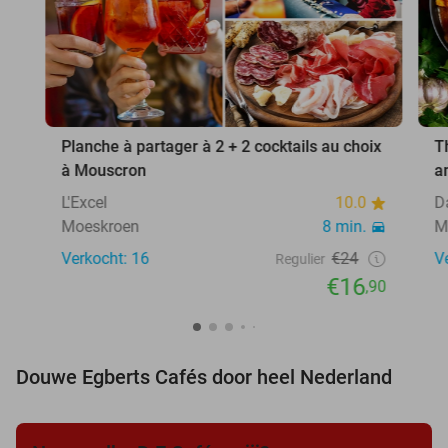
Planche à partager à 2 + 2 cocktails au choix
T
à Mouscron
a
L'Excel
10.0
D
Moeskroen
8 min.
M
Verkocht: 16
€24
V
Regulier
€16
,90
Douwe Egberts Cafés door heel Nederland