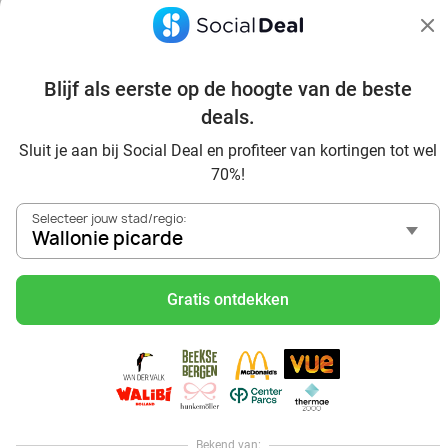
Blijf als eerste op de hoogte van de beste
Ontdek alle topdeals in jouw omgeving
deals.
Sluit je aan bij Social Deal en profiteer van kortingen tot wel
70%!
Selecteer jouw stad/regio:
Wallonie picarde
Voordelig genieten in Wallonie picarde: haal deal-
inspiratie uit onze blogs
Gratis ontdekken
Mangez des sushis à Wallonie picarde
Mangez à volonté à Wallonie picarde
Center Parcs Les Ardennes
Spelen met korting bij Pretland via Social Deal
Volop speelplezier bij Jungle City
Bekend van: