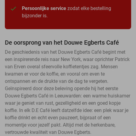
Persoonlijke service
zodat elke bestelling
bijzonder is.
De oorsprong van het Douwe Egberts Café
De geschiedenis van het Douwe Egberts Café begint met
een inspirerende reis naar New York, waar oprichter Patrick
van Erven overal sfeervolle koffietentjes zag. Mensen
kwamen er voor de koffie, en vooral om even te
ontspannen en de drukte van de dag te vergeten.
Geïnspireerd door deze beleving opende hij het eerste
Douwe Egberts Café in Leeuwarden: een warme huiskamer
waar je geniet van rust, gezelligheid en een goed kopje
koffie. In elk D.E Café leeft datzelfde idee: een plek waar je
koffie drinkt en echt even pauzeert, bijpraat of een
momentje voor jezelf pakt. Altijd met de herkenbare,
vertrouwde kwaliteit van Douwe Egberts.