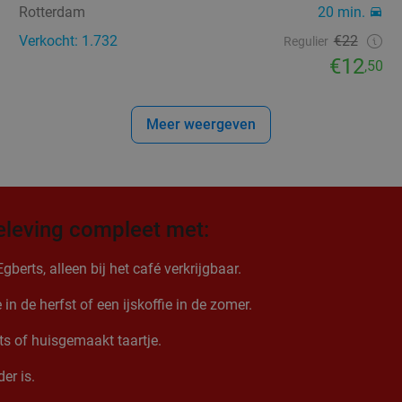
Rotterdam
20 min.
Verkocht: 1.732
€22
Regulier
€12
,50
Meer weergeven
eleving compleet met:
erts, alleen bij het café verkrijgbaar.
n de herfst of een ijskoffie in de zomer.
nts of huisgemaakt taartje.
er is.