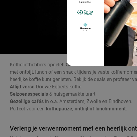
Koffieliefhebbers opgelet! Ontdek via Social Deal de lekker
met ontbijt, lunch of een snack tijdens je vaste koffiemom
heerlijke koffie kunt genieten. Bekijk de deals en profiteer 
Altijd verse
Douwe Egberts koffie.
Seizoensspecials
& huisgemaakte taart.
Gezellige cafés
in o.a. Amsterdam, Zwolle en Eindhoven.
Perfect voor een
koffiepauze, ontbijt of lunchmoment
.
Verleng je verwenmoment met een heerlijk ontb