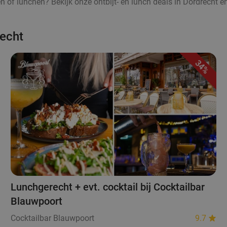
ten of lunchen? Bekijk onze ontbijt- en lunch deals in Dordrecht en
recht
34%
Lunchgerecht + evt. cocktail bij Cocktailbar
Blauwpoort
Cocktailbar Blauwpoort
9.7