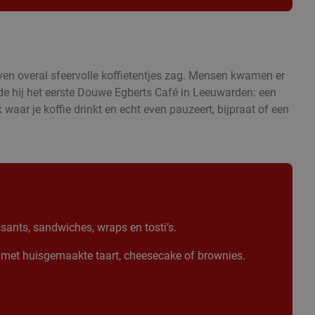
ven overal sfeervolle koffietentjes zag. Mensen kwamen er
nde hij het eerste Douwe Egberts Café in Leeuwarden: een
 waar je koffie drinkt en echt even pauzeert, bijpraat of een
sants, sandwiches, wraps en tosti’s.
met huisgemaakte taart, cheesecake of brownies.