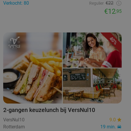
Verkocht: 80
€22
Regulier
€12
,95
40%
2-gangen keuzelunch bij VersNul10
VersNul10
9.0
Rotterdam
19 min.