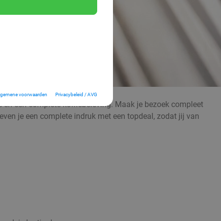
lgemene voorwaarden
Privacybeleid / AVG
fie en een complete koffiebeleving. Maak je bezoek compleet
even je een complete indruk met een topdeal, zodat jij van