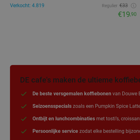
Verkocht: 4.819
€33
Regulier
€19
,90
DE cafe's maken de ultieme koffieb
De beste versgemalen koffiebonen
van Douwe Egb
Seizoensspecials
zoals een Pumpkin Spice Latte i
Ontbijt en lunchcombinaties
met tosti’s, croissa
Persoonlijke service
zodat elke bestelling bijzond