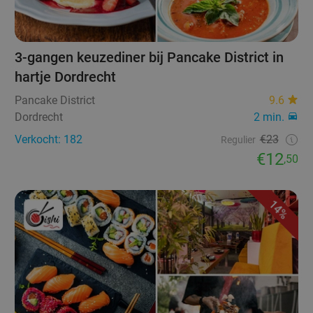
3-gangen keuzediner bij Pancake District in
hartje Dordrecht
Pancake District
9.6
Dordrecht
2 min.
Verkocht: 182
€23
Regulier
€12
,50
14%