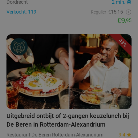
Dordrecht
2 min.
Verkocht: 119
€15,15
Regulier
€9
,95
43%
Uitgebreid ontbijt of 2-gangen keuzelunch bij
De Beren in Rotterdam-Alexandrium
Restaurant De Beren Rotterdam-Alexandrium
9.4