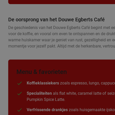
De oorsprong van het Douwe Egberts Café
De geschiedenis van het Douwe Egberts Café begint met een 
voor de koffie, en vooral om even te ontspannen en de druk
warme huiskamer waar je geniet van rust, gezelligheid en een 
momentje voor jezelf pakt. Altijd met de herkenbare, vertr
Menu & favorieten
Koffieklassiekers
zoals espresso, lungo, cappucc
Specialiteiten
als flat white, caramel latte of se
Pumpkin Spice Latte.
Verfrissende drankjes
zoals huisgemaakte ijskof