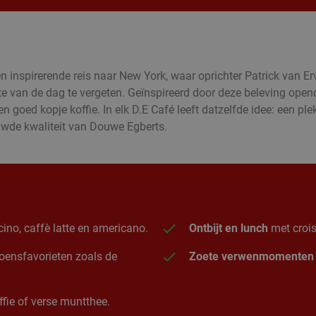
inspirerende reis naar New York, waar oprichter Patrick van Er
te van de dag te vergeten. Geïnspireerd door deze beleving ope
goed kopje koffie. In elk D.E Café leeft datzelfde idee: een plek
ouwde kwaliteit van Douwe Egberts.
ino, caffè latte en americano.
Ontbijt en lunch
met crois
izoensfavorieten zoals de
Zoete verwenmomenten
fie of verse muntthee.