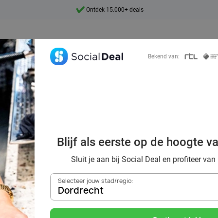
Ontdek 15.000+ deals
7 dagen per week beschikbaar
10+ miljoen leden
Bekend van:
9,4
Ontdek 15.000+ deals
 warme sfeer van
Blijf als eerste op de hoogte v
Egberts Café
Sluit je aan bij Social Deal en profiteer van
Selecteer jouw stad/regio:
Dordrecht
Zoek deals in de buurt van
Dordrecht