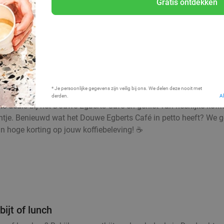
Gratis ontdekken
Bij mij in de buurt
* Je persoonlijke gegevens zijn veilig bij ons. We delen deze nooit met
derden.
A
ste deals bij het Douwe Egberts Café en geniet van heerlijke kof
entje. Benieuwd wat het Douwe Egberts Café in petto heeft? We g
van hoge korting op jouw koffiebeleving! ☕
ijt of lunch