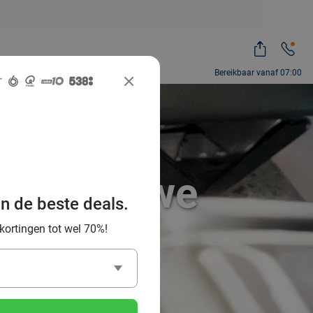
Bereikbaar vanaf 07:00
 het Douwe
an de beste deals.
 kortingen tot wel 70%!