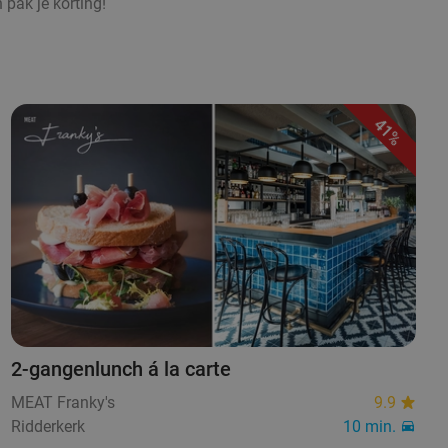
 pak je korting!
41%
2-gangenlunch á la carte
MEAT Franky's
9.9
Ridderkerk
10 min.