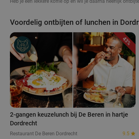
Heb je een lekkere koffie op en wil je daarna heerlijk ontbij
Voordelig ontbijten of lunchen in Dord
43%
2-gangen keuzelunch bij De Beren in hartje
Dordrecht
Restaurant De Beren Dordrecht
9.5