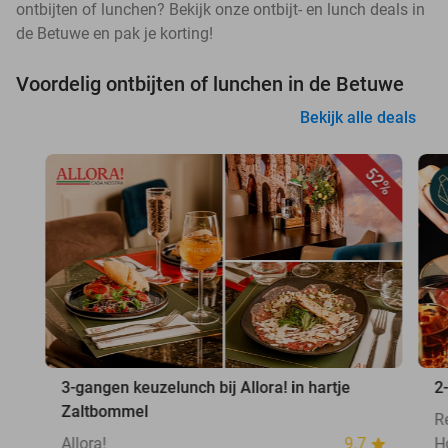
ontbijten of lunchen? Bekijk onze ontbijt- en lunch deals in
de Betuwe en pak je korting!
Voordelig ontbijten of lunchen in de Betuwe
Bekijk alle deals
52%
3-gangen keuzelunch bij Allora! in hartje
2
Zaltbommel
R
Allora!
9.7
H