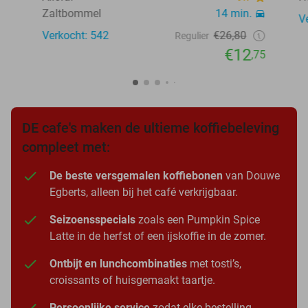
Zaltbommel
14 min.
V
Verkocht: 542
€26,80
Regulier
€12
,75
DE cafe's maken de ultieme koffiebeleving
compleet met:
De beste versgemalen koffiebonen
van Douwe
Egberts, alleen bij het café verkrijgbaar.
Seizoensspecials
zoals een Pumpkin Spice
Latte in de herfst of een ijskoffie in de zomer.
Ontbijt en lunchcombinaties
met tosti’s,
croissants of huisgemaakt taartje.
Persoonlijke service
zodat elke bestelling