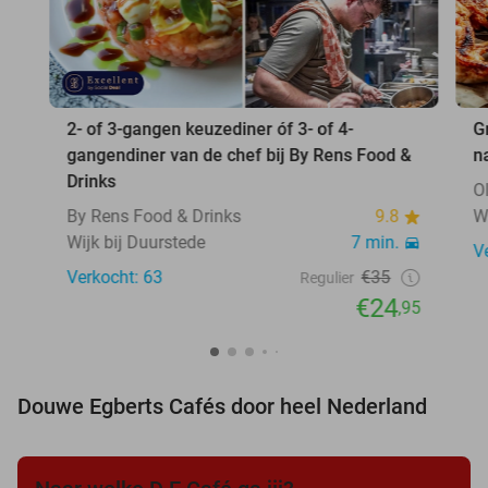
2- of 3-gangen keuzediner óf 3- of 4-
G
gangendiner van de chef bij By Rens Food &
n
Drinks
O
By Rens Food & Drinks
9.8
W
Wijk bij Duurstede
7 min.
V
Verkocht: 63
€35
Regulier
€24
,95
Douwe Egberts Cafés door heel Nederland