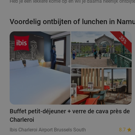
Heb je een lekkere koffie op en wil je daarna heerlijk ontbij
Voordelig ontbijten of lunchen in Nam
35%
Buffet petit-déjeuner + verre de cava près de
Charleroi
Ibis Charleroi Airport Brussels South
8.7