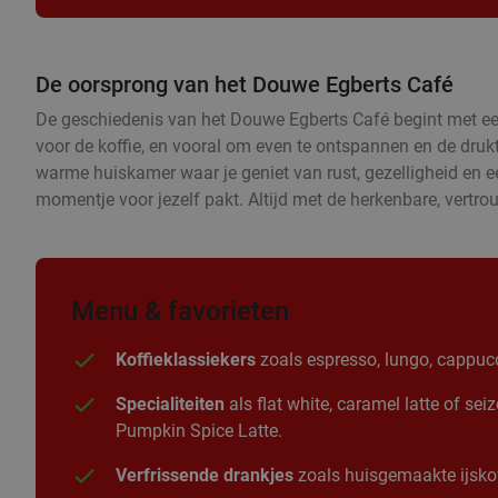
De oorsprong van het Douwe Egberts Café
De geschiedenis van het Douwe Egberts Café begint met een 
voor de koffie, en vooral om even te ontspannen en de druk
warme huiskamer waar je geniet van rust, gezelligheid en een 
momentje voor jezelf pakt. Altijd met de herkenbare, vertr
Menu & favorieten
Koffieklassiekers
zoals espresso, lungo, cappucc
Specialiteiten
als flat white, caramel latte of se
Pumpkin Spice Latte.
Verfrissende drankjes
zoals huisgemaakte ijskof