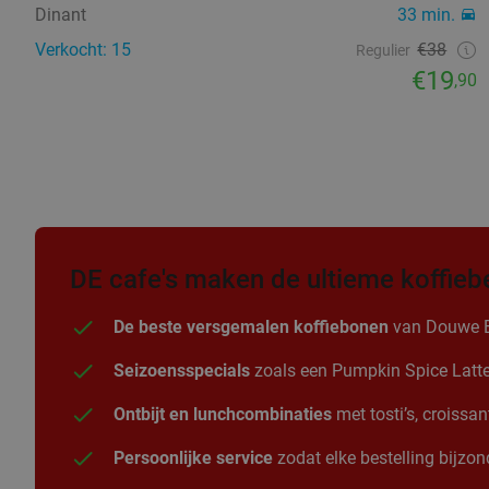
Dinant
33 min.
Verkocht: 15
€38
Regulier
€19
,90
DE cafe's maken de ultieme koffieb
De beste versgemalen koffiebonen
van Douwe Egb
Seizoensspecials
zoals een Pumpkin Spice Latte i
Ontbijt en lunchcombinaties
met tosti’s, croissa
Persoonlijke service
zodat elke bestelling bijzond