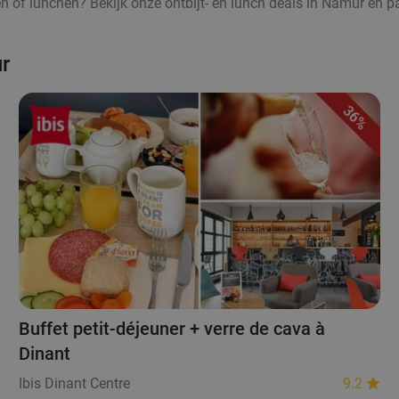
ten of lunchen? Bekijk onze ontbijt- en lunch deals in Namur en pa
ur
36%
Buffet petit-déjeuner + verre de cava à
Dinant
Ibis Dinant Centre
9.2