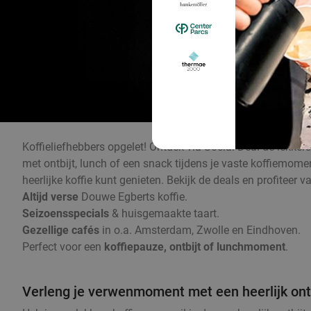
Koffieliefhebbers opgelet! Ontdek via Social Deal de lekker
met ontbijt, lunch of een snack tijdens je vaste koffiemom
heerlijke koffie kunt genieten. Bekijk de deals en profiteer 
Altijd verse
Douwe Egberts koffie.
Seizoensspecials
& huisgemaakte taart.
Gezellige cafés
in o.a. Amsterdam, Zwolle en Eindhoven.
Perfect voor een
koffiepauze, ontbijt of lunchmoment
.
Verleng je verwenmoment met een heerlijk ontb