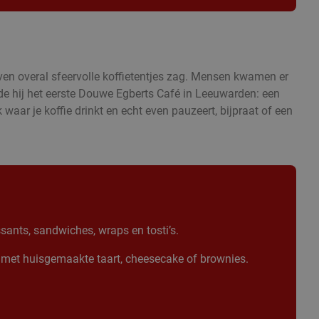
ven overal sfeervolle koffietentjes zag. Mensen kwamen er
nde hij het eerste Douwe Egberts Café in Leeuwarden: een
 waar je koffie drinkt en echt even pauzeert, bijpraat of een
sants, sandwiches, wraps en tosti’s.
met huisgemaakte taart, cheesecake of brownies.