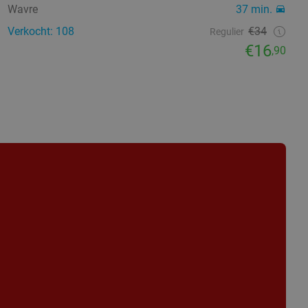
Wavre
37 min.
Verkocht: 108
€34
Regulier
€16
,90