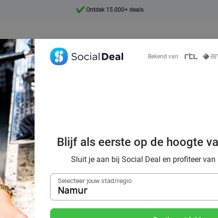
Ontdek 15.000+ deals
7 dagen per week beschikbaar
10+ miljoen leden
Bekend van:
9,4
Ontdek 15.000+ deals
 warme sfeer van
Blijf als eerste op de hoogte v
Egberts Café
Sluit je aan bij Social Deal en profiteer van
Selecteer jouw stad/regio:
Namur
Zoek deals in de buurt van
Namur