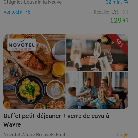
Ottignies-Louvain-la-Neuve
32 min.
Verkocht: 78
€39
Regulier
€29
,90
50%
Buffet petit-déjeuner + verre de cava à
Wavre
Novotel Wavre Brussels East
9.6