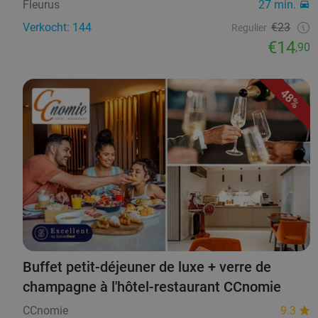
Fleurus
27 min.
Verkocht: 144
€23
Regulier
€14
,90
48%
Buffet petit-déjeuner de luxe + verre de
champagne à l'hôtel-restaurant CCnomie
CCnomie
9.3