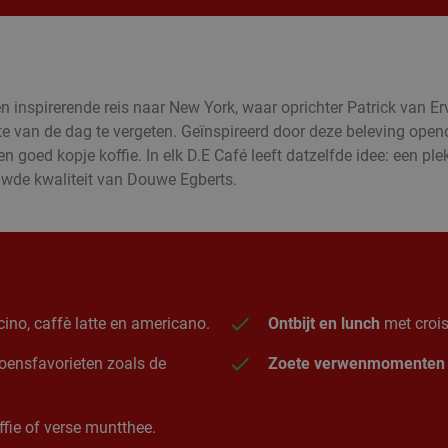
inspirerende reis naar New York, waar oprichter Patrick van Er
te van de dag te vergeten. Geïnspireerd door deze beleving ope
goed kopje koffie. In elk D.E Café leeft datzelfde idee: een plek
ouwde kwaliteit van Douwe Egberts.
ino, caffè latte en americano.
Ontbijt en lunch
met crois
izoensfavorieten zoals de
Zoete verwenmomenten
fie of verse muntthee.