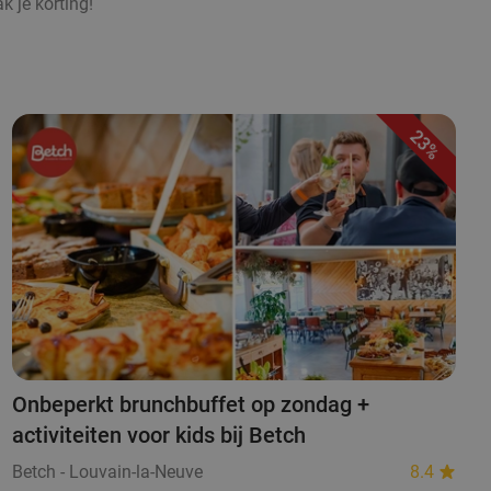
k je korting!
23%
Onbeperkt brunchbuffet op zondag +
activiteiten voor kids bij Betch
Betch - Louvain-la-Neuve
8.4