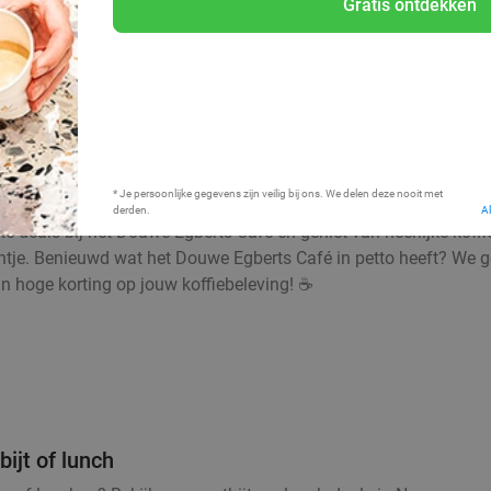
Gratis ontdekken
Bij mij in de buurt
* Je persoonlijke gegevens zijn veilig bij ons. We delen deze nooit met
derden.
A
ste deals bij het Douwe Egberts Café en geniet van heerlijke kof
entje. Benieuwd wat het Douwe Egberts Café in petto heeft? We g
van hoge korting op jouw koffiebeleving! ☕
ijt of lunch