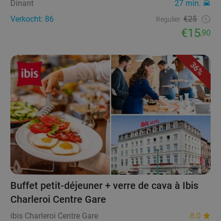
Dinant
27 min.
Verkocht: 86
€25
Regulier
€15
,90
36%
Buffet petit-déjeuner + verre de cava à Ibis
Charleroi Centre Gare
ibis Charleroi Centre Gare
8.0