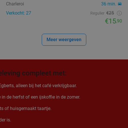
Charleroi
36 min.
Verkocht: 27
€25
Regulier
€15
,90
Meer weergeven
eleving compleet met:
erts, alleen bij het café verkrijgbaar.
n de herfst of een ijskoffie in de zomer.
nts of huisgemaakt taartje.
er is.