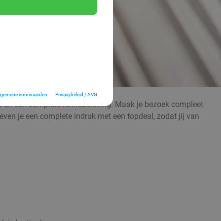
lgemene voorwaarden
Privacybeleid / AVG
fie en een complete koffiebeleving. Maak je bezoek compleet
even je een complete indruk met een topdeal, zodat jij van