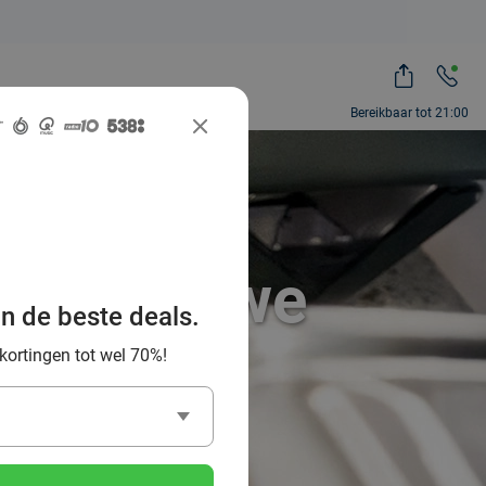
Bereikbaar tot 21:00
 het Douwe
an de beste deals.
 kortingen tot wel 70%!