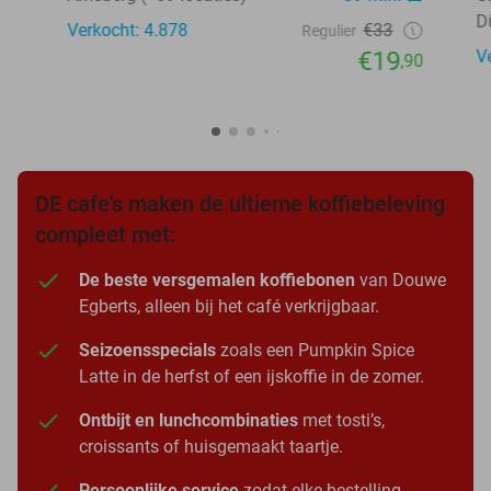
D
Verkocht: 4.878
€33
Regulier
€19
V
,90
DE cafe's maken de ultieme koffiebeleving
compleet met:
De beste versgemalen koffiebonen
van Douwe
Egberts, alleen bij het café verkrijgbaar.
Seizoensspecials
zoals een Pumpkin Spice
Latte in de herfst of een ijskoffie in de zomer.
Ontbijt en lunchcombinaties
met tosti’s,
croissants of huisgemaakt taartje.
Persoonlijke service
zodat elke bestelling