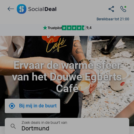
10+ miljoen leden
9,4
Bereikbaar tot 21:00
Ontdek 15.000+ deals
Ervaar de warme sfeer
van het Douwe Egberts
Café
Bij mij in de buurt
Zoek deals in de buurt van
Dortmund