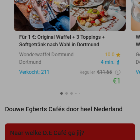
Für 1 €: Original Waffel + 3 Toppings +
W
Softgetränk nach Wahl in Dortmund
W
Wonderwaffel Dortmund
10.0
G
Dortmund
4 min.
D
Verkocht: 211
€11,65
V
Regulier
€1
Douwe Egberts Cafés door heel Nederland
Naar welke D.E Café ga jij?