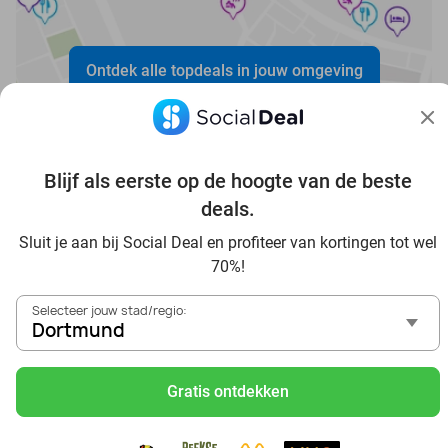
Ontdek alle topdeals in jouw omgeving
Blijf als eerste op de hoogte van de beste
deals.
Voordelig genieten in Dortmund: haal deal-inspiratie uit
Sluit je aan bij Social Deal en profiteer van kortingen tot wel
onze blogs
70%!
In die Sauna in Dortmund und Umgebung
Selecteer jouw stad/regio:
Tagesausflug zum Movie Park Germany mit Rabatt, von
Dortmund
Dortmund aus
Frühstück & Mittagessen in Dortmund
Gratis ontdekken
Reise von Dortmund aus und erlebe einen fantastischen
Tag im Freizeitpark Europa-Park
Besuche das Phantasialand von Dortmund aus und erlebe