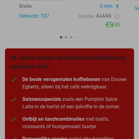
Breda
0 min.
V
Verkocht: 537
€13,95
Regulier
€9
,95
DE cafe's maken de ultieme koffiebeleving
compleet met:
De beste versgemalen koffiebonen
van Douwe
Egberts, alleen bij het café verkrijgbaar.
Seizoensspecials
zoals een Pumpkin Spice
Latte in de herfst of een ijskoffie in de zomer.
Ontbijt en lunchcombinaties
met tosti’s,
croissants of huisgemaakt taartje.
Persoonlijke service
zodat elke bestelling