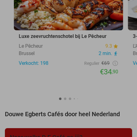
Luxe zeevruchtenschotel bij Le Pêcheur
3
Le Pêcheur
9.3
L
Brussel
2 min.
B
Verkocht: 198
€69
V
Regulier
€34
,90
Douwe Egberts Cafés door heel Nederland