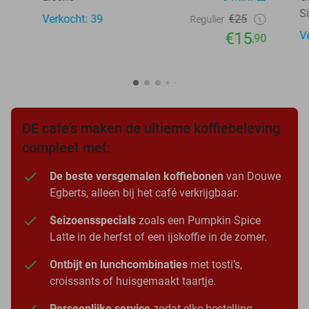
S
Verkocht: 39
€25
Regulier
€15
V
,90
DE cafe's maken de ultieme koffiebeleving
compleet met:
De beste versgemalen koffiebonen
van Douwe
Egberts, alleen bij het café verkrijgbaar.
Seizoensspecials
zoals een Pumpkin Spice
Latte in de herfst of een ijskoffie in de zomer.
Ontbijt en lunchcombinaties
met tosti’s,
croissants of huisgemaakt taartje.
Persoonlijke service
zodat elke bestelling