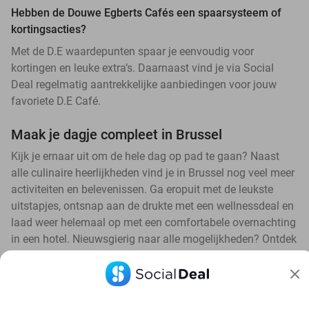
Hebben de Douwe Egberts Cafés een spaarsysteem of
kortingsacties?
Met de D.E waardepunten spaar je eenvoudig voor
kortingen en leuke extra’s. Daarnaast vind je via Social
Deal regelmatig aantrekkelijke aanbiedingen voor jouw
favoriete D.E Café.
Maak je dagje compleet in Brussel
Kijk je ernaar uit om de hele dag op pad te gaan? Naast
alle culinaire heerlijkheden vind je in Brussel nog veel meer
activiteiten en belevenissen. Ga eropuit met de leukste
uitstapjes, ontsnap aan de drukte met een wellnessdeal en
laad weer helemaal op met een comfortabele overnachting
in een hotel. Nieuwsgierig naar alle mogelijkheden? Ontdek
ons volledige aanbod aan deals in Brussel.💙