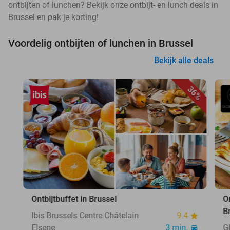
ontbijten of lunchen? Bekijk onze ontbijt- en lunch deals in
Brussel en pak je korting!
Voordelig ontbijten of lunchen in Brussel
Bekijk alle deals
36%
Ontbijtbuffet in Brussel
O
B
Ibis Brussels Centre Châtelain
9.4
Elsene
3 min.
G