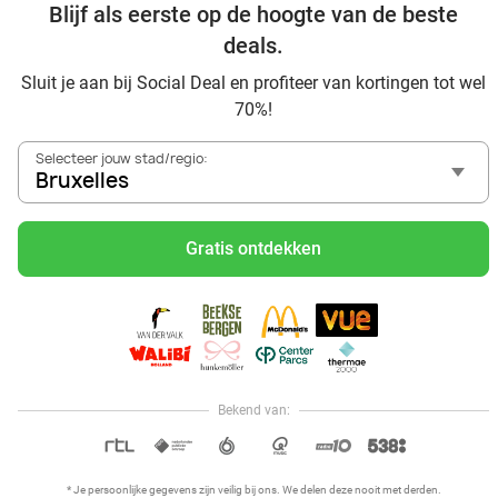
Blijf als eerste op de hoogte van de beste
deals.
Ontdek alle topdeals in jouw omgeving
Sluit je aan bij Social Deal en profiteer van kortingen tot wel
70%!
Selecteer jouw stad/regio:
Bruxelles
Gratis ontdekken
Voordelig genieten in Bruxelles: haal deal-inspiratie uit
onze blogs
Mangez des sushis à Bruxelles
Mangez à volonté à Bruxelles
Center Parcs Les Ardennes
Bekend van:
Hoi, onze klantenservice is open,
dus als je een vraag hebt helpen
OPEN IN APP
we je graag!
* Je persoonlijke gegevens zijn veilig bij ons. We delen deze nooit met derden.