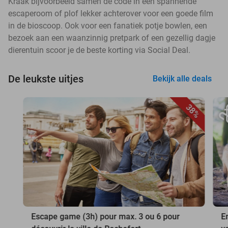
Kraak bijvoorbeeld samen de code in een spannende
escaperoom of plof lekker achterover voor een goede film
in de bioscoop. Ook voor een fanatiek potje bowlen, een
bezoek aan een waanzinnig pretpark of een gezellig dagje
dierentuin scoor je de beste korting via Social Deal.
De leukste uitjes
Bekijk alle deals
38%
Escape game (3h) pour max. 3 ou 6 pour
E