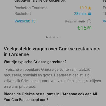
découvrir la ville de Rochefort
v
Rochefort Tourisme
10.0
F
Rochefort
28 min.
T
Verkocht: 15
€25
V
Regulier
€15
,50
Veelgestelde vragen over Griekse restaurants
in L'Ardenne
Wat zijn typische Griekse gerechten?
Typische en populaire Griekse gerechten zijn tzatziki,
moussaka, souvlaki en gyros. Daarnaast geniet je bij
vrijwel elk Grieks restaurant van verse feta, heerlijke olijven
en warm pitabrood.
Bieden de Griekse restaurants in L'Ardenne ook een All-
You-Can-Eat concept aan?