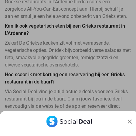
Griekse restaurants in L'Ardenne bieden soms een
zorgeloos All-You-Can-Eat-concept aan. Hierbij schuif je
aan en smul je een hele avond onbeperkt van Grieks eten.
Kan ik ook vegetarisch eten bij een Grieks restaurant in
L'Ardenne?
Zeker! De Griekse keuken zit vol met verrassende,
vegetarische opties. Ontdek bijvoorbeeld verse salades met
feta, smaakvolle gegrilde groenten, romige tzatziki en
diverse vegetarische ovenschotels.
Hoe scoor ik met korting een reservering bij een Grieks
restaurant in de buurt?
Via Social Deal vind je altijd actuele deals voor een Grieks
restaurant bij jou in de buurt. Claim jouw favoriete deal
eenvoudig via de website of de app en reserveer direct
jouw tafeltje voor de scherpste prijs.