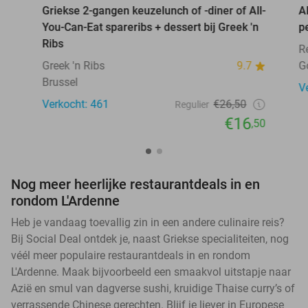
Griekse 2-gangen keuzelunch of -diner of All-
A
You-Can-Eat spareribs + dessert bij Greek 'n
p
Ribs
R
Greek 'n Ribs
9.7
G
Brussel
V
Verkocht: 461
€26,50
Regulier
€16
,50
Nog meer heerlijke restaurantdeals in en
rondom L'Ardenne
Heb je vandaag toevallig zin in een andere culinaire reis?
Bij Social Deal ontdek je, naast Griekse specialiteiten, nog
véél meer populaire restaurantdeals in en rondom
L'Ardenne. Maak bijvoorbeeld een smaakvol uitstapje naar
Azië en smul van dagverse sushi, kruidige Thaise curry’s of
verrassende Chinese gerechten. Blijf je liever in Europese