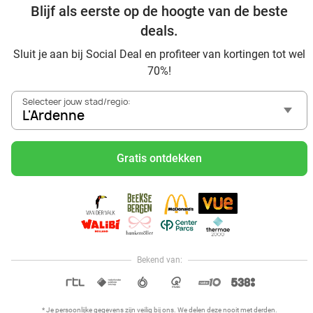
Blijf als eerste op de hoogte van de beste
deals.
Ontdek alle topdeals in jouw omgeving
Sluit je aan bij Social Deal en profiteer van kortingen tot wel
70%!
Selecteer jouw stad/regio:
L'Ardenne
Gratis ontdekken
Voordelig genieten in L'Ardenne: haal deal-inspiratie uit
onze blogs
Mangez des sushis à L'Ardenne
Mangez à volonté à L'Ardenne
Center Parcs Les Ardennes
Bekend van:
Hoi, onze klantenservice is open,
dus als je een vraag hebt helpen
OPEN IN APP
we je graag!
* Je persoonlijke gegevens zijn veilig bij ons. We delen deze nooit met derden.