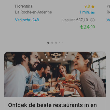
Florentina
9.8
P
La Roche-en-Ardenne
1 min.
R
Verkocht: 248
€37,10
V
Regulier
€24
,90
Ontdek de beste restaurants in en