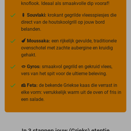
knoflook. Ideaal als smaakvolle dip vooraf!
🍢 Souvlaki:
krokant gegrilde vleesspiesjes die
direct van de houtskoolgrill op jouw bord
belanden.
🍆 Moussaka:
een rijkelijk gevulde, traditionele
ovenschotel met zachte aubergine en kruidig
gehakt.
🥙 Gyros:
smaakvol gegrild en gekruid vlees,
vers van het spit voor de ultieme beleving.
🧀 Feta:
de bekende Griekse kaas die verrast in
elke vorm: verrukkelijk warm uit de oven of fris in
een salade.
In 3 stappen jouw (Grieks) etentje