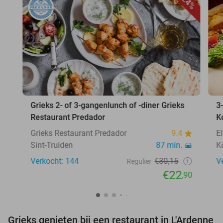
24%
Grieks 2- of 3-gangenlunch of -diner Grieks
3
Restaurant Predador
K
Grieks Restaurant Predador
9.4
E
Sint-Truiden
87 min.
K
Verkocht: 144
€30,15
V
Regulier
€22
,90
Grieks genieten bij een restaurant in L'Ardenne