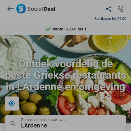
Bereikbaar tot 21:00
Ontdek 15.000+ deals
7 dagen per week beschikbaar
10+ miljoen leden
Ontdek voordelig de
9,4
beste Griekse restaurants
Ontdek 15.000+ deals
in L'Ardenne en omgeving
Bij mij in de buurt
Zoek deals in de buurt van
L'Ardenne