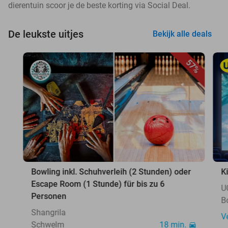
dierentuin scoor je de beste korting via Social Deal.
De leukste uitjes
Bekijk alle deals
57%
Bowling inkl. Schuhverleih (2 Stunden) oder
K
Escape Room (1 Stunde) für bis zu 6
U
Personen
B
Shangrila
V
Schwelm
18 min.