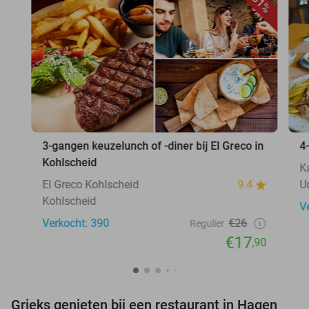
31%
3-gangen keuzelunch of -diner bij El Greco in
4
Kohlscheid
K
El Greco Kohlscheid
9.4
U
Kohlscheid
V
Verkocht: 390
€26
Regulier
€17
,90
Grieks genieten bij een restaurant in Hagen