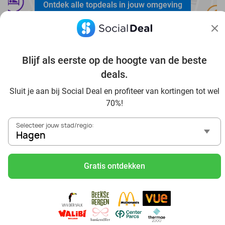
Ontdek alle topdeals in jouw omgeving
Blijf als eerste op de hoogte van de beste
deals.
Voordelig genieten in Hagen: haal deal-inspiratie uit onze
Sluit je aan bij Social Deal en profiteer van kortingen tot wel
blogs
70%!
In die Sauna in Hagen und Umgebung
Selecteer jouw stad/regio:
Tagesausflug zum Movie Park Germany mit Rabatt, von
Hagen
Hagen aus
Frühstück & Mittagessen in Hagen
Gratis ontdekken
Reise von Hagen aus und erlebe einen fantastischen Tag
im Freizeitpark Europa-Park
Besuche das Phantasialand von Hagen aus und erlebe
einen phantastischen Tagesausflug
Sushi schlemmen in Hagen