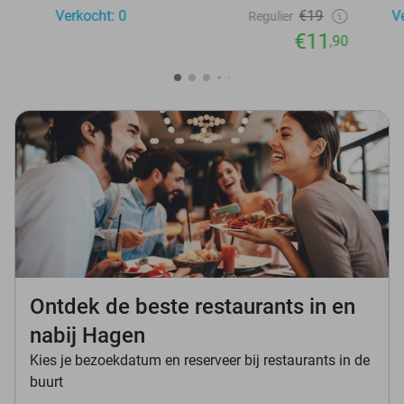
Verkocht: 0
€19
V
Regulier
€11
,90
Ontdek de beste restaurants in en
nabij Hagen
Kies je bezoekdatum en reserveer bij restaurants in de
buurt