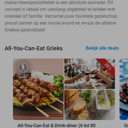
malse vleesspecialiteiten is een absolute aanrader. Dit
concept is ideaal om urenlang uitgebreid te tafelen met
vrienden of familie. Verzamel jouw favoriete gezelschap,
proost samen op een mooie avond en ervaar de ultieme
Griekse gastvrijheid!
All-You-Can-Eat Grieks
Bekijk alle deals
36%
All-You-Can-Eat & Drink-diner (6 tot 80
G