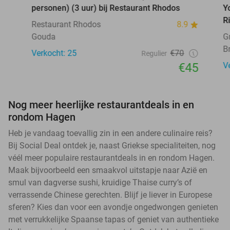
personen) (3 uur) bij Restaurant Rhodos
Y
R
Restaurant Rhodos
8.9
Gouda
G
B
Verkocht: 25
€70
Regulier
€45
V
Nog meer heerlijke restaurantdeals in en
rondom Hagen
Heb je vandaag toevallig zin in een andere culinaire reis?
Bij Social Deal ontdek je, naast Griekse specialiteiten, nog
véél meer populaire restaurantdeals in en rondom Hagen.
Maak bijvoorbeeld een smaakvol uitstapje naar Azië en
smul van dagverse sushi, kruidige Thaise curry’s of
verrassende Chinese gerechten. Blijf je liever in Europese
sferen? Kies dan voor een avondje ongedwongen genieten
met verrukkelijke Spaanse tapas of geniet van authentieke