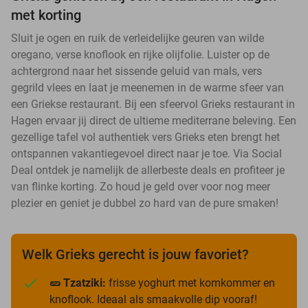
met korting
Sluit je ogen en ruik de verleidelijke geuren van wilde
oregano, verse knoflook en rijke olijfolie. Luister op de
achtergrond naar het sissende geluid van mals, vers
gegrild vlees en laat je meenemen in de warme sfeer van
een Griekse restaurant. Bij een sfeervol Grieks restaurant in
Hagen ervaar jij direct de ultieme mediterrane beleving. Een
gezellige tafel vol authentiek vers Grieks eten brengt het
ontspannen vakantiegevoel direct naar je toe. Via Social
Deal ontdek je namelijk de allerbeste deals en profiteer je
van flinke korting. Zo houd je geld over voor nog meer
plezier en geniet je dubbel zo hard van de pure smaken!
Welk Grieks gerecht is jouw favoriet?
🥒 Tzatziki:
frisse yoghurt met komkommer en
knoflook. Ideaal als smaakvolle dip vooraf!