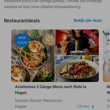
Italiaanse pizza’s en romige pasta’s. Ontdek het volledige
aanbod en kies jouw ultieme smaakbeleving.
Restaurantdeals
Bekijk alle deals
37%
NEW
TODAY
Asiatisches 2-Gänge-Menü nach Wahl in
W
Hagen
W
Ichiraku Ramen Restaurant
G
Hagen
13 min.
D