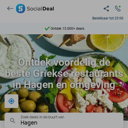
Bereikbaar tot 23:00
Ontdek 15.000+ deals
7 dagen per week beschikbaar
10+ miljoen leden
Ontdek voordelig de
9,4
beste Griekse restaurants
Ontdek 15.000+ deals
in Hagen en omgeving
Bij mij in de buurt
Zoek deals in de buurt van
Hagen