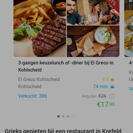
31%
3-gangen keuzelunch of -diner bij El Greco in
4
Kohlscheid
K
El Greco Kohlscheid
9.4
U
Kohlscheid
74 min.
V
Verkocht: 386
€26
Regulier
€17
,90
Grieks genieten bij een restaurant in Krefeld