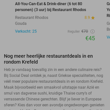
All-You-Can-Eat & Drink-diner (6 tot 80
G
personen) (3 uur) bij Restaurant Rhodos
Y
R
Restaurant Rhodos
8.9
Gouda
G
B
Verkocht: 25
€70
Regulier
€45
V
Nog meer heerlijke restaurantdeals in en
rondom Krefeld
Heb je vandaag toevallig zin in een andere culinaire reis?
Bij Social Deal ontdek je, naast Griekse specialiteiten, nog
véél meer populaire restaurantdeals in en rondom Krefeld.
Maak bijvoorbeeld een smaakvol uitstapje naar Azië en
smul van dagverse sushi, kruidige Thaise curry’s of
verrassende Chinese gerechten. Blijf je liever in Europese
sferen? Kies dan voor een avondje ongedwongen genieten