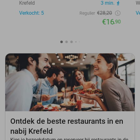
Krefeld
3 min.
W
Verkocht: 5
€28,20
V
Regulier
€16
,90
Ontdek de beste restaurants in en
nabij Krefeld
Kies je bezoekdatum en reserveer bij restaurants in de