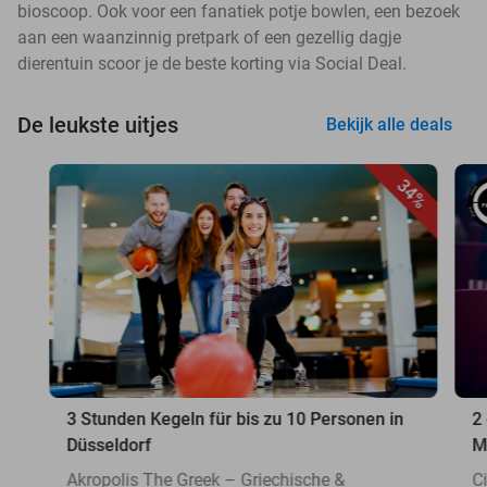
bioscoop. Ook voor een fanatiek potje bowlen, een bezoek
aan een waanzinnig pretpark of een gezellig dagje
dierentuin scoor je de beste korting via Social Deal.
De leukste uitjes
Bekijk alle deals
34%
3 Stunden Kegeln für bis zu 10 Personen in
2
Düsseldorf
M
Akropolis The Greek – Griechische &
C