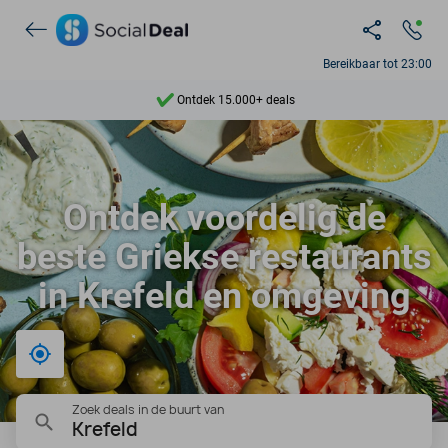
Bereikbaar tot 23:00
Ontdek 15.000+ deals
7 dagen per week beschikbaar
10+ miljoen leden
Ontdek voordelig de
9,4
beste Griekse restaurants
Ontdek 15.000+ deals
in Krefeld en omgeving
Bij mij in de buurt
Zoek deals in de buurt van
Krefeld