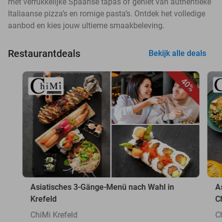
met verrukkelijke Spaanse tapas of geniet van authentieke
Italiaanse pizza’s en romige pasta’s. Ontdek het volledige
aanbod en kies jouw ultieme smaakbeleving.
Restaurantdeals
Bekijk alle deals
40%
Asiatisches 3-Gänge-Menü nach Wahl in
A
Krefeld
C
ChiMi Krefeld
C