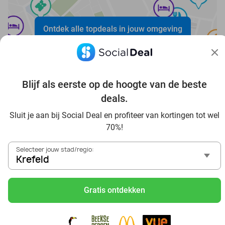
Ontdek alle topdeals in jouw omgeving
Blijf als eerste op de hoogte van de beste
deals.
Voordelig genieten in Krefeld: haal deal-inspiratie uit
Sluit je aan bij Social Deal en profiteer van kortingen tot wel
onze blogs
70%!
In die Sauna in Krefeld und Umgebung
Selecteer jouw stad/regio:
Tagesausflug zum Movie Park Germany mit Rabatt, von
Krefeld
Krefeld aus
Frühstück & Mittagessen in Krefeld
Gratis ontdekken
Reise von Krefeld aus und erlebe einen fantastischen Tag
im Freizeitpark Europa-Park
Besuche das Phantasialand von Krefeld aus und erlebe