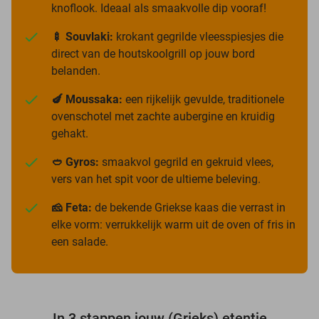
knoflook. Ideaal als smaakvolle dip vooraf!
🍢 Souvlaki:
krokant gegrilde vleesspiesjes die
direct van de houtskoolgrill op jouw bord
belanden.
🍆 Moussaka:
een rijkelijk gevulde, traditionele
ovenschotel met zachte aubergine en kruidig
gehakt.
🥙 Gyros:
smaakvol gegrild en gekruid vlees,
vers van het spit voor de ultieme beleving.
🧀 Feta:
de bekende Griekse kaas die verrast in
elke vorm: verrukkelijk warm uit de oven of fris in
een salade.
In 3 stappen jouw (Grieks) etentje