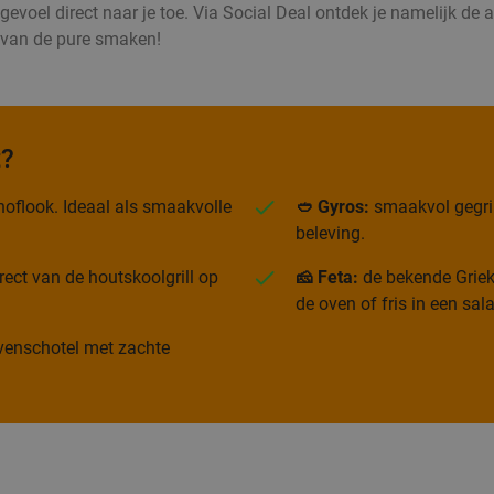
voel direct naar je toe. Via Social Deal ontdek je namelijk de all
d van de pure smaken!
t?
oflook. Ideaal als smaakvolle
🥙 Gyros:
smaakvol gegrild
beleving.
rect van de houtskoolgrill op
🧀 Feta:
de bekende Grieks
de oven of fris in een sal
 ovenschotel met zachte