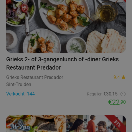
Grieks 2- of 3-gangenlunch of -diner Grieks
Restaurant Predador
Grieks Restaurant Predador
9.4
Sint-Truiden
Verkocht: 144
€30,15
Regulier
€22
,90
39%