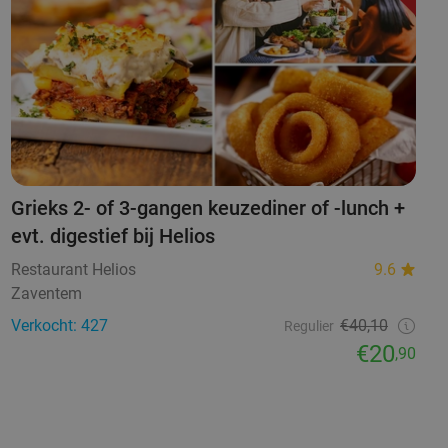
Grieks 2- of 3-gangen keuzediner of -lunch +
evt. digestief bij Helios
Restaurant Helios
9.6
Zaventem
Verkocht: 427
€40,10
Regulier
€20
,90