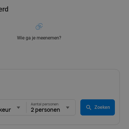
erd
Wie ga je meenemen?
Aantal personen:
Zoeken
keur
2 personen