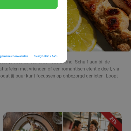
lgemene voorwaarden
Privacybeleid / AVG
d je voor op een sfeervolle avond. Schuif aan bij de
at tafelen met vrienden of een romantisch etentje deelt, via
, zodat jij puur kunt focussen op onbezorgd genieten. Loopt
29%