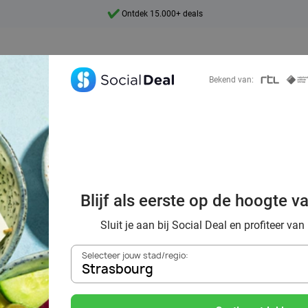
Ontdek 15.000+ deals
7 dagen per week beschikbaar
10+ miljoen leden
Bekend van:
9,4
Ontdek 15.000+ deals
oordelig de best
Blijf als eerste op de hoogte v
s in Strasbourg 
Sluit je aan bij Social Deal en profiteer van
Selecteer jouw stad/regio:
Strasbourg
Zoek deals in de buurt van
Strasbourg