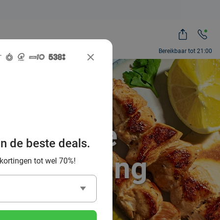
Bereikbaar tot 21:00
e Griekse
an de beste deals.
en omgeving
 kortingen tot wel 70%!