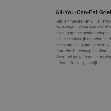
All-You-Can-Eat Grie
Heb je flinke trek en wil je lie
geweldige All-You-Can-Eat-conce
gezellig aan en geniet onbeperk
stel je een heerlijk avondvulle
delen van een gigantische mixed 
aanrader. Dit concept is ideaal 
Verzamel jouw favoriete gezels
ultieme Griekse gastvrijheid!