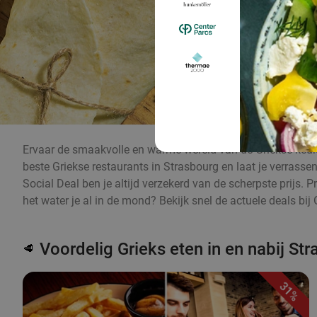
Ervaar de smaakvolle en warme wereld van de Griekse keuke
beste Griekse restaurants in Strasbourg en laat je verrassen
Social Deal ben je altijd verzekerd van de scherpste prijs. 
het water je al in de mond? Bekijk snel de actuele deals bij 
Voordelig Grieks eten in en nabij St
🥩
31%