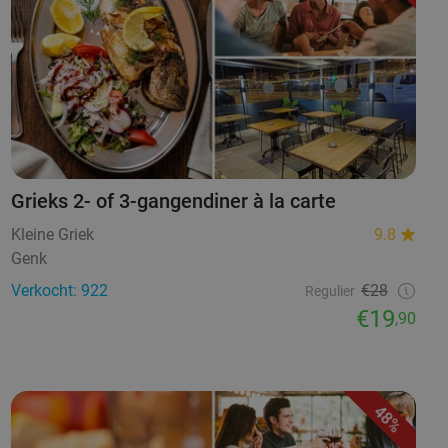
Grieks 2- of 3-gangendiner à la carte
Kleine Griek
9.8
Genk
Verkocht: 922
€28
Regulier
€19
,90
48%