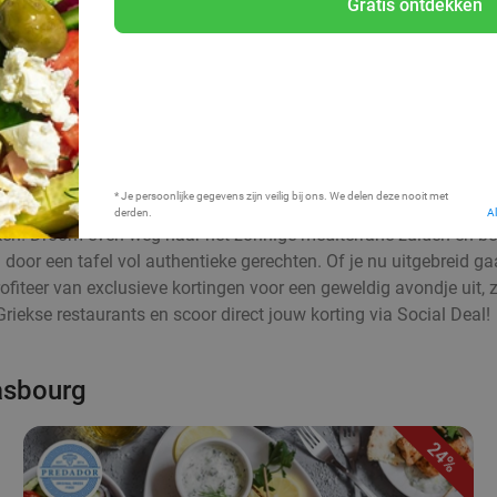
Gratis ontdekken
Bij mij in de buurt
* Je persoonlijke gegevens zijn veilig bij ons. We delen deze nooit met
derden.
A
n! Droom even weg naar het zonnige mediterrane zuiden en berei
 door een tafel vol authentieke gerechten. Of je nu uitgebreid ga
Profiteer van exclusieve kortingen voor een geweldig avondje uit
Griekse restaurants en scoor direct jouw korting via Social Deal!
rasbourg
24%