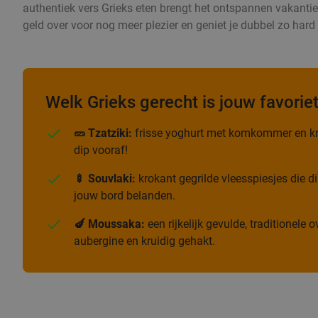
authentiek vers Grieks eten brengt het ontspannen vakantiege
geld over voor nog meer plezier en geniet je dubbel zo har
Welk Grieks gerecht is jouw favorie
🥒 Tzatziki:
frisse yoghurt met komkommer en kn
dip vooraf!
🍢 Souvlaki:
krokant gegrilde vleesspiesjes die di
jouw bord belanden.
🍆 Moussaka:
een rijkelijk gevulde, traditionele
aubergine en kruidig gehakt.