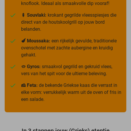
knoflook. Ideaal als smaakvolle dip vooraf!
🍢 Souvlaki:
krokant gegrilde vleesspiesjes die
direct van de houtskoolgrill op jouw bord
belanden.
🍆 Moussaka:
een rijkelijk gevulde, traditionele
ovenschotel met zachte aubergine en kruidig
gehakt.
🥙 Gyros:
smaakvol gegrild en gekruid vlees,
vers van het spit voor de ultieme beleving.
🧀 Feta:
de bekende Griekse kaas die verrast in
elke vorm: verrukkelijk warm uit de oven of fris in
een salade.
In 3 stappen jouw (Grieks) etentje