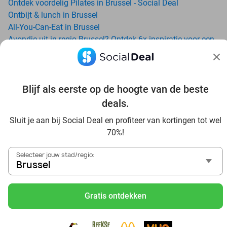
Ontdek voordelig Pilates in Brussel - Social Deal
Ontbijt & lunch in Brussel
All-You-Can-Eat in Brussel
Avondje uit in regio Brussel? Ontdek 6x inspiratie voor een
onvergetelijke avond
Date ideeën voor Brussel en omgeving: ontdek 16 tips voor
de ideale dates
Trampolinespringen bij Arenal Grimbergen: ontdek een
Blijf als eerste op de hoogte van de beste
waar trampolineparadijs
deals.
Dagje uit naar Pairi Daiza vanaf Brussel: verwonder je in de
Sluit je aan bij Social Deal en profiteer van kortingen tot wel
beste dierentuin van Europa
70%!
Ontdek de beste restaurants in Brussel via Social Deal
Voordelig sushi scoren? Ontdek de beste sushi restaurants
Selecteer jouw stad/regio:
in Brussel en omgeving
Brussel
Schoonheidsspecialisten in Brussel: voordelige
beautydeals
Gratis ontdekken
Schoonheidssalons in Brussel: voordelige beauty-
arrangementen
Met korting zwemmen bij zwembaden in regio Brussel