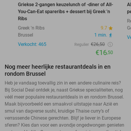
Griekse 2-gangen keuzelunch of -diner of All-
A
You-Can-Eat spareribs + dessert bij Greek 'n
p
Ribs
R
Greek 'n Ribs
9.7
G
Brussel
1 min.
V
Verkocht: 465
€26,50
Regulier
€16
,50
Nog meer heerlijke restaurantdeals in en
rondom Brussel
Heb je vandaag toevallig zin in een andere culinaire reis?
Bij Social Deal ontdek je, naast Griekse specialiteiten, nog
véél meer populaire restaurantdeals in en rondom Brussel.
Maak bijvoorbeeld een smaakvol uitstapje naar Azië en
smul van dagverse sushi, kruidige Thaise curry’s of
verrassende Chinese gerechten. Blijf je liever in Europese
sferen? Kies dan voor een avondje ongedwongen genieten