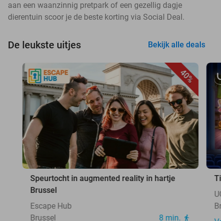
aan een waanzinnig pretpark of een gezellig dagje
dierentuin scoor je de beste korting via Social Deal.
De leukste uitjes
Bekijk alle deals
40%
Speurtocht in augmented reality in hartje
T
Brussel
U
Escape Hub
B
Brussel
8 min.