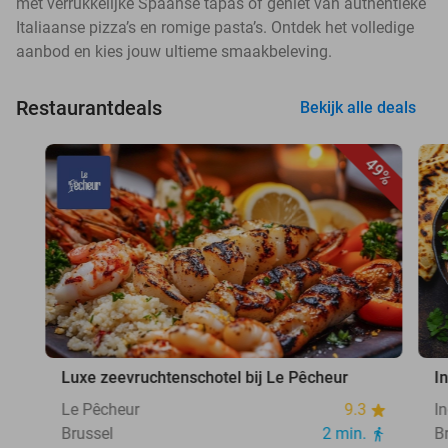
met verrukkelijke Spaanse tapas of geniet van authentieke
Italiaanse pizza’s en romige pasta’s. Ontdek het volledige
aanbod en kies jouw ultieme smaakbeleving.
Restaurantdeals
Bekijk alle deals
49%
Luxe zeevruchtenschotel bij Le Pêcheur
I
Le Pêcheur
9.3
I
Brussel
2 min.
B