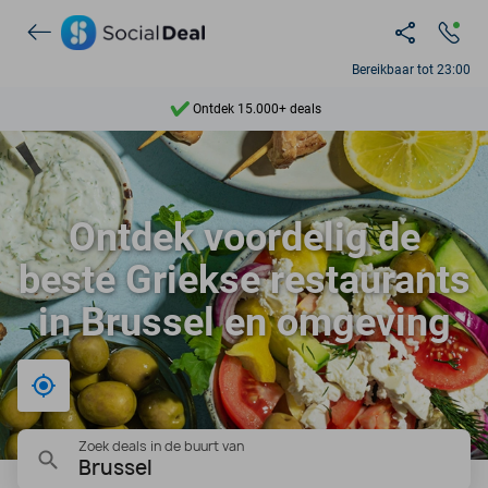
Bereikbaar tot 23:00
Ontdek 15.000+ deals
7 dagen per week beschikbaar
10+ miljoen leden
Ontdek voordelig de
9,4
beste Griekse restaurants
Ontdek 15.000+ deals
in Brussel en omgeving
Bij mij in de buurt
Zoek deals in de buurt van
Brussel