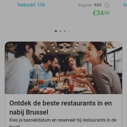
Verkocht: 198
€69
V
Regulier
€34
,90
Ontdek de beste restaurants in en
nabij Brussel
Kies je bezoekdatum en reserveer bij restaurants in de
buurt