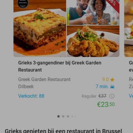
36%
Grieks 3-gangendiner bij Greek Garden
G
Restaurant
ev
Greek Garden Restaurant
9.0
R
Dilbeek
7 min.
Z
Verkocht: 88
€37
V
Regulier
€23
,50
Grieks genieten bij een restaurant in Brussel