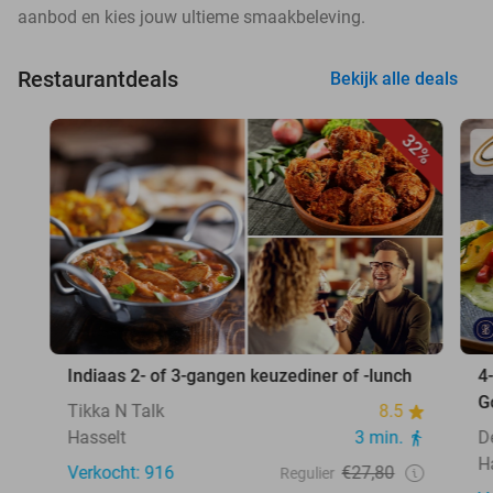
aanbod en kies jouw ultieme smaakbeleving.
Restaurantdeals
Bekijk alle deals
32%
Indiaas 2- of 3-gangen keuzediner of -lunch
4
G
Tikka N Talk
8.5
Hasselt
3 min.
D
H
Verkocht: 916
€27,80
Regulier