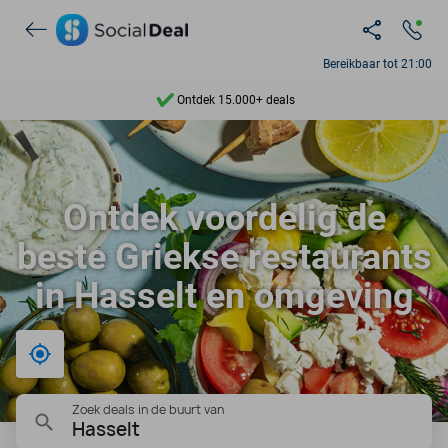
Bereikbaar tot 21:00
Ontdek 15.000+ deals
7 dagen per week beschikbaar
10+ miljoen leden
Ontdek voordelig de
9,4
beste Griekse restaurants
Ontdek 15.000+ deals
in Hasselt en omgeving
Bij mij in de buurt
Zoek deals in de buurt van
Hasselt