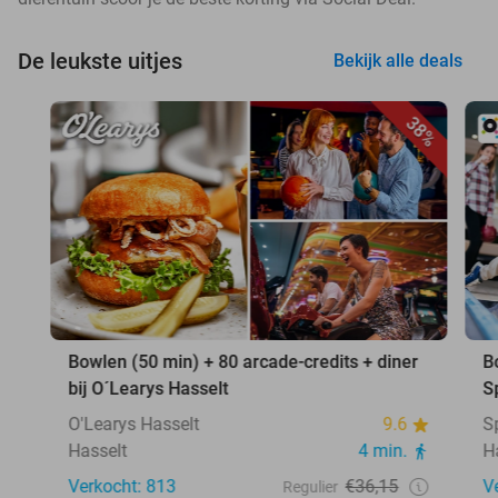
De leukste uitjes
Bekijk alle deals
38%
Bowlen (50 min) + 80 arcade-credits + diner
B
bij O´Learys Hasselt
S
O'Learys Hasselt
9.6
S
Hasselt
4 min.
H
Verkocht: 813
€36,15
V
Regulier