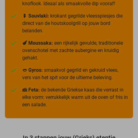
knoflook. Ideaal als smaakvolle dip vooraf!
🍢 Souvlaki:
krokant gegrilde vleesspiesjes die
direct van de houtskoolgrill op jouw bord
belanden.
🍆 Moussaka:
een rijkelijk gevulde, traditionele
ovenschotel met zachte aubergine en kruidig
gehakt.
🥙 Gyros:
smaakvol gegrild en gekruid vlees,
vers van het spit voor de ultieme beleving.
🧀 Feta:
de bekende Griekse kaas die verrast in
elke vorm: verrukkelijk warm uit de oven of fris in
een salade.
In 3 stappen jouw (Grieks) etentje