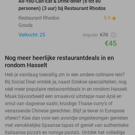
All-You-Can-Eat & Drink-diner (6 tot 80
personen) (3 uur) bij Restaurant Rhodos
Restaurant Rhodos
8.9
Gouda
Verkocht: 25
€70
Regulier
€45
Nog meer heerlijke restaurantdeals in en
rondom Hasselt
Heb je vandaag toevallig zin in een andere culinaire reis?
Bij Social Deal ontdek je, naast Griekse specialiteiten, nog
véél meer populaire restaurantdeals in en rondom Hasselt.
Maak bijvoorbeeld een smaakvol uitstapje naar Azië en
smul van dagverse sushi, kruidige Thaise curry’s of
verrassende Chinese gerechten. Blijf je liever in Europese
sferen? Kies dan voor een avondje ongedwongen genieten
met verrukkelijke Spaanse tapas of geniet van authentieke
Italiaanse pizza’s en romige pasta’s. Ontdek het volledige