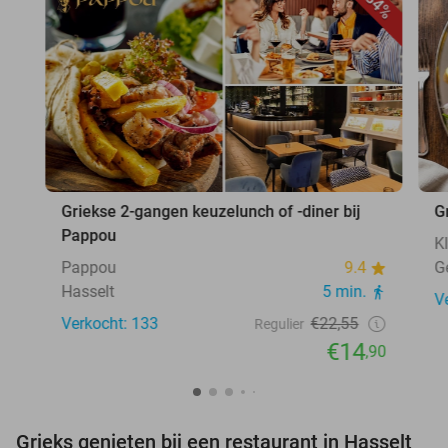
34%
Griekse 2-gangen keuzelunch of -diner bij
G
Pappou
K
Pappou
9.4
G
Hasselt
5 min.
V
Verkocht: 133
€22,55
Regulier
€14
,90
Grieks genieten bij een restaurant in Hasselt